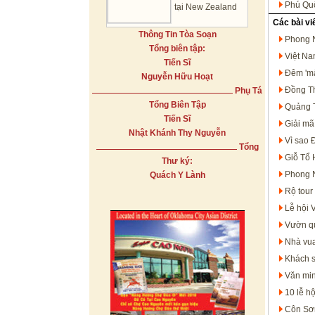
Phú Quố
tại New Zealand
Các bài vi
Thông Tin Tòa Soạn
Phong N
Tổng biên tập:
Việt Na
Tiến Sĩ
Đêm 'mấ
Nguyễn Hữu Hoạt
Đồng Th
Phụ Tá
Tổng Biên Tập
Quảng T
Tiến Sĩ
Giải mã
Nhật Khánh Thy Nguyễn
Vì sao 
Tổng
Giỗ Tổ 
Thư ký:
Phong N
Quách Y Lành
Rộ tour
Lễ hội 
Vườn qu
Nhà vua
Khách s
Văn min
10 lễ h
Côn Sơn