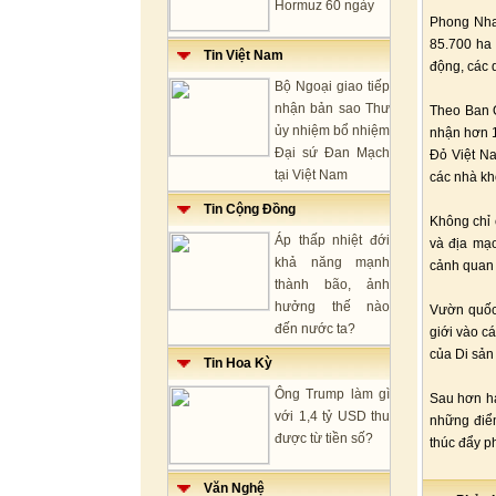
Hormuz 60 ngày
Phong Nha 
85.700 ha
Tin Việt Nam
động, các 
Bộ Ngoại giao tiếp
nhận bản sao Thư
Theo Ban 
ủy nhiệm bổ nhiệm
nhận hơn 1
Đại sứ Đan Mạch
Đỏ Việt Na
tại Việt Nam
các nhà kho
Tin Cộng Đồng
Không chỉ 
Áp thấp nhiệt đới
và địa mạo
khả năng mạnh
cảnh quan 
thành bão, ảnh
hưởng thế nào
Vườn quốc
đến nước ta?
giới vào c
của Di sản
Tin Hoa Kỳ
Ông Trump làm gì
Sau hơn ha
với 1,4 tỷ USD thu
những điểm
được từ tiền số?
thúc đẩy ph
Văn Nghệ