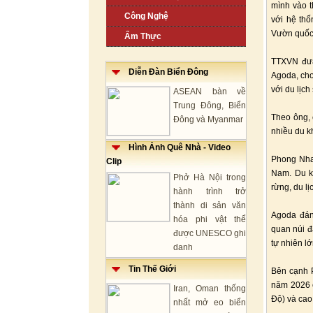
mình vào t
Công Nghệ
với hệ thố
Vườn quốc
Ẩm Thực
TTXVN đưa 
Diễn Đàn Biển Đông
Agoda, cho
với du lịch
ASEAN bàn về
Trung Đông, Biển
Theo ông, 
Đông và Myanmar
nhiều du k
Hình Ảnh Quê Nhà - Video
Phong Nha 
Clip
Nam. Du k
Phở Hà Nội trong
rừng, du l
hành trình trở
thành di sản văn
Agoda đán
hóa phi vật thể
quan núi đ
được UNESCO ghi
tự nhiên lớ
danh
Tin Thế Giới
Bên cạnh 
năm 2026 c
Iran, Oman thống
Độ) và cao
nhất mở eo biển