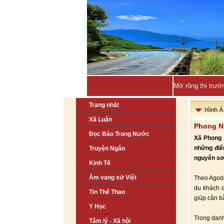
Mở rộng thị trườ
Trang nhất
Hình Ả
Xã Luận
Phong Nh
Đọc Báo Trong Nước
Xã Phong 
những điể
Truyện Ngắn
nguyên sơ,
Kinh Tế
Âm vang sử Việt
Theo Agoda
du khách q
Tin Thể Thao
giúp cân b
Y Học
Trong dan
Tâm lý - Xã hội