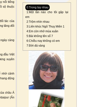
y nổi tiếng
đồ sộ thuộc
0:Trong tay nhau
1:Một lần nào cho tôi gặp lại
em
đối tác của
2:Trộm nhìn nhau
ng tăng đối
3:Liên khúc Ngô Thuỵ Miên 1
4:Em còn nhớ mùa xuân
5:Bài không tên số 7
t ngày càng
6:Chiều nay không có em
7:Đời đá vàng
ng đầu Việt
king xuyên
ế nhờ cảnh
– hang động
của châu Á
Udaipur (Ấn