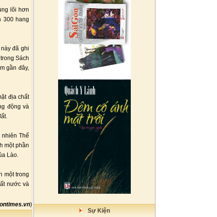
ùng lõi hơn
n 300 hang
này đã ghi
 trong Sách
ăm gần đây,
ặt địa chất
ang động và
ất.
 nhiên Thế
nh một phần
ủa Lào.
h một trong
đất nước và
gontimes.vn
)
Sự Kiện