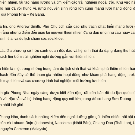
hiên nhiên, tái tạo năng lượng và tìm kiếm các trải nghiệm ngoài trời. Khu vực nà
ng núi đá vôi hùng vĩ, rừng nguyên sinh rộng lớn cùng mạng lưới hang động 
 gia Phong Nha – Kẻ Bàng.
tin, ông Andrew Smith, Phó Chủ tịch cấp cao phụ trách phát triển mạng lưới 
 rằng những điểm đến giàu tài nguyên thiên nhiên đang đáp ứng nhu cầu ngày cà
 sinh thái và du lịch chăm sóc sức khỏe.
các địa phương sở hữu cảnh quan độc đáo và hệ sinh thái đa dạng đang thu hú
hách tìm kiếm trải nghiệm nghỉ dưỡng gắn với thiên nhiên.
hiện là một trong những trung tâm du lịch sinh thái và khám phá thiên nhiên hà
hách đến đây có thể tham gia nhiều hoạt động như khám phá hang động, trek
ịch mạo hiểm và các chương trình trải nghiệm môi trường tự nhiên.
h giá Phong Nha ngày càng được biết đến rộng rãi trên bản đồ du lịch quốc t
á vôi đặc sắc và hệ thống hang động quy mô lớn, trong đó có hang Sơn Đoòng 
n nhất thế giới.
Phong Nha, danh sách những điểm đến nghỉ dưỡng gần gũi thiên nhiên nổi bật 
òn có Labuan Bajo (Indonesia), Naoshima (Nhật Bản), Chiang Dao (Thái Lan), 
 nguyên Cameron (Malaysia).