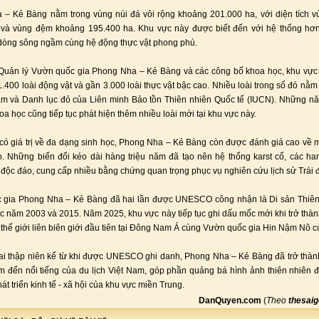
– Kẻ Bàng nằm trong vùng núi đá vôi rộng khoảng 201.000 ha, với diện tích v
 và vùng đệm khoảng 195.400 ha. Khu vực này được biết đến với hệ thống hơ
dòng sông ngầm cùng hệ động thực vật phong phú.
Quản lý Vườn quốc gia Phong Nha – Kẻ Bàng và các công bố khoa học, khu vực 
.400 loài động vật và gần 3.000 loài thực vật bậc cao. Nhiều loài trong số đó nằm
m và Danh lục đỏ của Liên minh Bảo tồn Thiên nhiên Quốc tế (IUCN). Những n
a học cũng tiếp tục phát hiện thêm nhiều loài mới tại khu vực này.
có giá trị về đa dạng sinh học, Phong Nha – Kẻ Bàng còn được đánh giá cao về m
. Những biến đổi kéo dài hàng triệu năm đã tạo nên hệ thống karst cổ, các h
độc đáo, cung cấp nhiều bằng chứng quan trọng phục vụ nghiên cứu lịch sử Trái đ
 gia Phong Nha – Kẻ Bàng đã hai lần được UNESCO công nhận là Di sản Thiên
ác năm 2003 và 2015. Năm 2025, khu vực này tiếp tục ghi dấu mốc mới khi trở thà
 thế giới liên biên giới đầu tiên tại Đông Nam Á cùng Vườn quốc gia Hin Nậm Nô c
i thập niên kể từ khi được UNESCO ghi danh, Phong Nha – Kẻ Bàng đã trở thàn
 đến nổi tiếng của du lịch Việt Nam, góp phần quảng bá hình ảnh thiên nhiên 
át triển kinh tế - xã hội của khu vực miền Trung.
DanQuyen.com
(
Theo
thesai