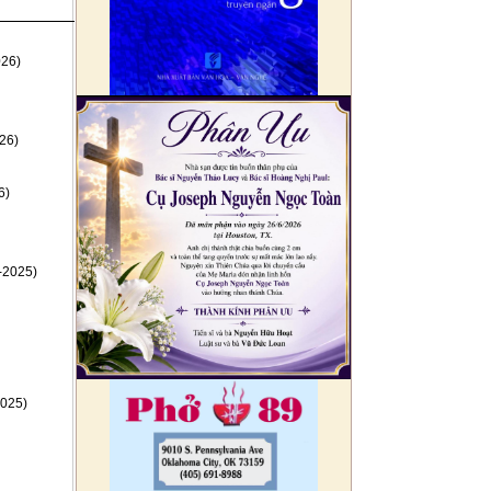
026)
26)
6)
-2025)
025)