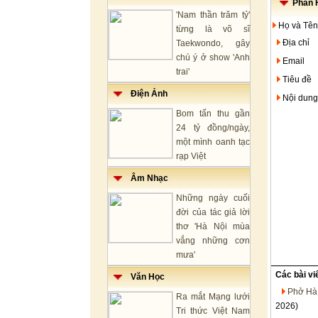
Phản H
'Nam thần trăm tỷ'
Họ và Tên
từng là võ sĩ
Địa chỉ
Taekwondo, gây
chú ý ở show 'Anh
Email
trai'
Tiêu đề
Điện Ảnh
Nội dung
Bom tấn thu gần
24 tỷ đồng/ngày,
một mình oanh tạc
rạp Việt
Âm Nhạc
Những ngày cuối
đời của tác giả lời
thơ 'Hà Nội mùa
vắng những cơn
mưa'
Các bài vi
Văn Học
Phở Hà 
Ra mắt Mạng lưới
2026)
Tri thức Việt Nam