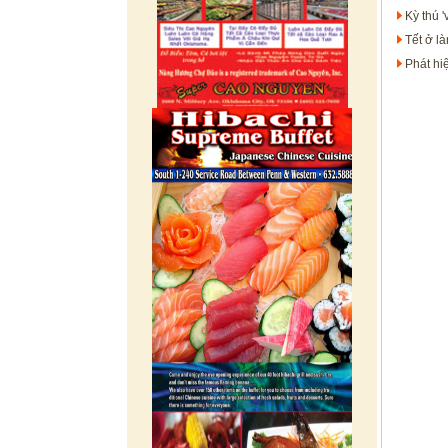
Kỳ thú 
Tết ở l
Phát hi