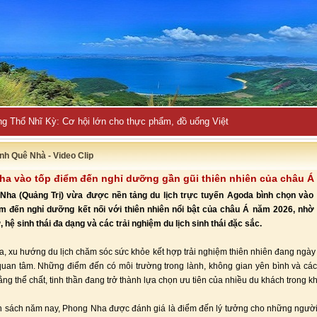
ng Thổ Nhĩ Kỳ: Cơ hội lớn cho thực phẩm, đồ uống Việt
nh Quê Nhà - Video Clip
a vào tốp điểm đến nghỉ dưỡng gần gũi thiên nhiên của châu Á
Nha (Quảng Trị) vừa được nền tảng du lịch trực tuyến Agoda bình chọn vào
m đến nghỉ dưỡng kết nối với thiên nhiên nổi bật của châu Á năm 2026, nhờ
 hệ sinh thái đa dạng và các trải nghiệm du lịch sinh thái đặc sắc.
, xu hướng du lịch chăm sóc sức khỏe kết hợp trải nghiệm thiên nhiên đang ngà
uan tâm. Những điểm đến có môi trường trong lành, không gian yên bình và cá
ằng thể chất, tinh thần đang trở thành lựa chọn ưu tiên của nhiều du khách trong k
h sách năm nay, Phong Nha được đánh giá là điểm đến lý tưởng cho những ngườ