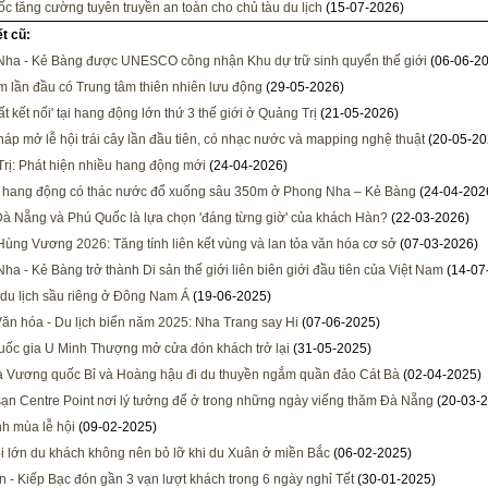
c tăng cường tuyên truyền an toàn cho chủ tàu du lịch
(15-07-2026)
ết cũ:
ha - Kẻ Bàng được UNESCO công nhận Khu dự trữ sinh quyển thế giới
(06-06-2
m lần đầu có Trung tâm thiên nhiên lưu động
(29-05-2026)
t kết nối' tại hang động lớn thứ 3 thế giới ở Quảng Trị
(21-05-2026)
áp mở lễ hội trái cây lần đầu tiên, có nhạc nước và mapping nghệ thuật
(20-05-20
rị: Phát hiện nhiều hang động mới
(24-04-2026)
 hang động có thác nước đổ xuống sâu 350m ở Phong Nha – Kẻ Bàng
(24-04-202
Đà Nẵng và Phú Quốc là lựa chọn 'đáng từng giờ' của khách Hàn?
(22-03-2026)
Hùng Vương 2026: Tăng tính liên kết vùng và lan tỏa văn hóa cơ sở
(07-03-2026)
ha - Kẻ Bàng trở thành Di sản thế giới liên biên giới đầu tiên của Việt Nam
(14-07
 du lịch sầu riêng ở Đông Nam Á
(19-06-2025)
Văn hóa - Du lịch biển năm 2025: Nha Trang say Hi
(07-06-2025)
ốc gia U Minh Thượng mở cửa đón khách trở lại
(31-05-2025)
 Vương quốc Bỉ và Hoàng hậu đi du thuyền ngắm quần đảo Cát Bà
(02-04-2025)
ạn Centre Point nơi lý tưởng để ở trong những ngày viếng thăm Đà Nẵng
(20-03-2
h mùa lễ hội
(09-02-2025)
ội lớn du khách không nên bỏ lỡ khi du Xuân ở miền Bắc
(06-02-2025)
 - Kiếp Bạc đón gần 3 vạn lượt khách trong 6 ngày nghỉ Tết
(30-01-2025)