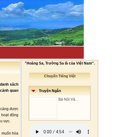
"Hoàng Sa, Trường Sa là của Việt Nam".
Chuyển Tiếng Việt
 danh sách
 cảnh quan
Truyện Ngắn
Bà Nội Và...
y càng được
c hoạt động
hu vực.
i muốn hòa