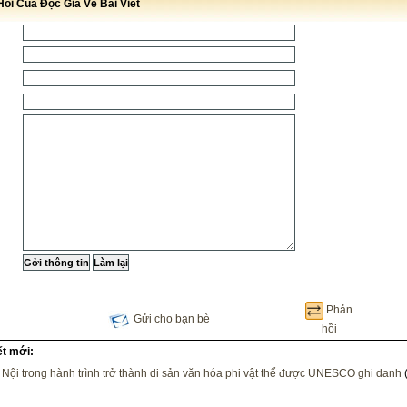
ồi Của Độc Giả Về Bài Viết
Phản
Gửi cho bạn bè
hồi
ết mới:
Nội trong hành trình trở thành di sản văn hóa phi vật thể được UNESCO ghi danh