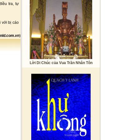
iều tra, tự
 với bị cáo
nld.com.vn
)
Lời Di Chúc của Vua Trần Nhân Tôn