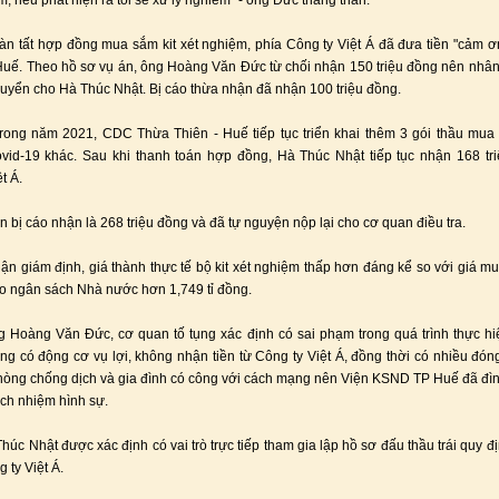
, nếu phát hiện ra tôi sẽ xử lý nghiêm" - ông Đức thẳng thắn.
àn tất hợp đồng mua sắm kit xét nghiệm, phía Công ty Việt Á đã đưa tiền "cảm ơ
ế. Theo hồ sơ vụ án, ông Hoàng Văn Đức từ chối nhận 150 triệu đồng nên nhâ
chuyển cho Hà Thúc Nhật. Bị cáo thừa nhận đã nhận 100 triệu đồng.
trong năm 2021, CDC Thừa Thiên - Huế tiếp tục triển khai thêm 3 gói thầu mua 
id-19 khác. Sau khi thanh toán hợp đồng, Hà Thúc Nhật tiếp tục nhận 168 tr
t Á.
n bị cáo nhận là 268 triệu đồng và đã tự nguyện nộp lại cho cơ quan điều tra.
uận giám định, giá thành thực tế bộ kit xét nghiệm thấp hơn đáng kể so với giá m
cho ngân sách Nhà nước hơn 1,749 tỉ đồng.
g Hoàng Văn Đức, cơ quan tố tụng xác định có sai phạm trong quá trình thực hi
g có động cơ vụ lợi, không nhận tiền từ Công ty Việt Á, đồng thời có nhiều đón
hòng chống dịch và gia đình có công với cách mạng nên Viện KSND TP Huế đã đìn
ách nhiệm hình sự.
húc Nhật được xác định có vai trò trực tiếp tham gia lập hồ sơ đấu thầu trái quy đ
g ty Việt Á.