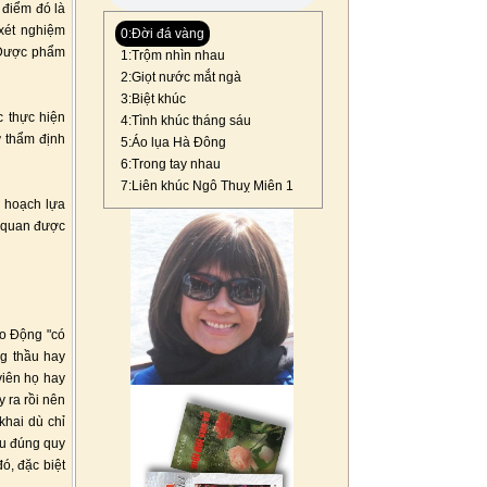
 điểm đó là
xét nghiệm
0:Đời đá vàng
à Dược phẩm
1:Trộm nhìn nhau
2:Giọt nước mắt ngà
3:Biệt khúc
c thực hiện
4:Tình khúc tháng sáu
 thẩm định
5:Áo lụa Hà Đông
6:Trong tay nhau
7:Liên khúc Ngô Thuỵ Miên 1
 hoạch lựa
n quan được
ao Động "có
ng thầu hay
viên họ hay
y ra rồi nên
khai dù chỉ
nếu đúng quy
ó, đặc biệt