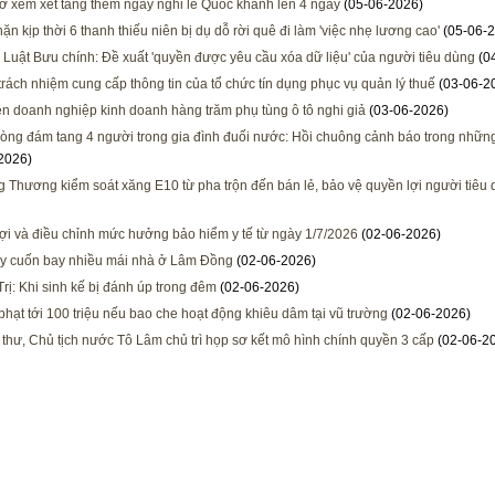
ở xem xét tăng thêm ngày nghỉ lễ Quốc khánh lên 4 ngày
(05-06-2026)
ặn kịp thời 6 thanh thiếu niên bị dụ dỗ rời quê đi làm 'việc nhẹ lương cao'
(05-06-2
 Luật Bưu chính: Đề xuất 'quyền được yêu cầu xóa dữ liệu' của người tiêu dùng
(0
trách nhiệm cung cấp thông tin của tổ chức tín dụng phục vụ quản lý thuế
(03-06-2
ện doanh nghiệp kinh doanh hàng trăm phụ tùng ô tô nghi giả
(03-06-2026)
òng đám tang 4 người trong gia đình đuối nước: Hồi chuông cảnh báo trong nhữn
2026)
 Thương kiểm soát xăng E10 từ pha trộn đến bán lẻ, bảo vệ quyền lợi người tiêu
ợi và điều chỉnh mức hưởng bảo hiểm y tế từ ngày 1/7/2026
(02-06-2026)
y cuốn bay nhiều mái nhà ở Lâm Đồng
(02-06-2026)
rị: Khi sinh kế bị đánh úp trong đêm
(02-06-2026)
phạt tới 100 triệu nếu bao che hoạt động khiêu dâm tại vũ trường
(02-06-2026)
 thư, Chủ tịch nước Tô Lâm chủ trì họp sơ kết mô hình chính quyền 3 cấp
(02-06-2