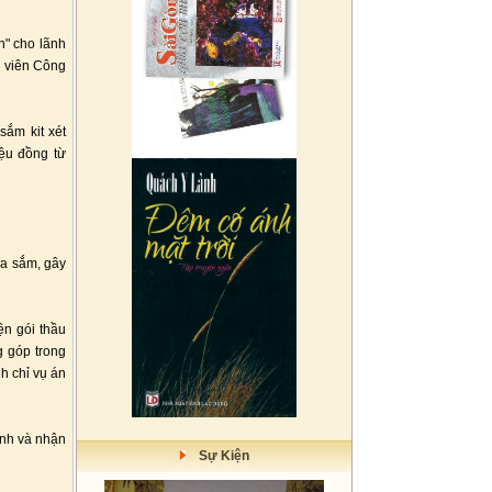
n" cho lãnh
n viên Công
sắm kit xét
iệu đồng từ
ua sắm, gây
ện gói thầu
g góp trong
h chỉ vụ án
ịnh và nhận
Sự Kiện