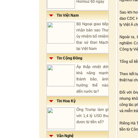
nghiêm cấm
Hormuz 60 ngày
Sau khi ho
Tin Việt Nam
đạo CDC Hu
Bộ Ngoại giao tiếp
ty Việt Á 
nhận bản sao Thư
ủy nhiệm bổ nhiệm
Ngoài ra, 
Đại sứ Đan Mạch
nghiệm Cov
tại Việt Nam
Công ty Việ
Tin Cộng Đồng
Tổng số tiề
Áp thấp nhiệt đới
khả năng mạnh
Theo kết l
thành bão, ảnh
thiệt hại 
hưởng thế nào
đến nước ta?
Đối với ôn
nhưng khôn
Tin Hoa Kỳ
công tác p
Ông Trump làm gì
và miễn tr
với 1,4 tỷ USD thu
được từ tiền số?
Riêng Hà T
tiền từ Côn
Văn Nghệ