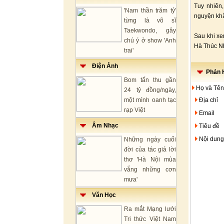
Tuy nhiên,
'Nam thần trăm tỷ'
nguyện khắc
từng là võ sĩ
Taekwondo, gây
Sau khi xe
chú ý ở show 'Anh
Hà Thúc Nh
trai'
Điện Ảnh
Phản H
Bom tấn thu gần
Họ và Tên
24 tỷ đồng/ngày,
một mình oanh tạc
Địa chỉ
rạp Việt
Email
Âm Nhạc
Tiêu đề
Nội dung
Những ngày cuối
đời của tác giả lời
thơ 'Hà Nội mùa
vắng những cơn
mưa'
Văn Học
Ra mắt Mạng lưới
Tri thức Việt Nam