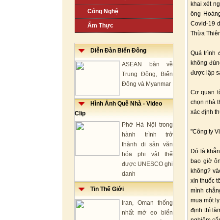
khai xét n
Công Nghệ
ông Hoàng
Covid-19 d
Ẩm Thực
Thừa Thiên 
Diễn Đàn Biển Đông
Quá trình 
không đún
ASEAN bàn về
được lập s
Trung Đông, Biển
Đông và Myanmar
Cơ quan t
chọn nhà t
Hình Ảnh Quê Nhà - Video
xác định t
Clip
Phở Hà Nội trong
"Công ty Vi
hành trình trở
thành di sản văn
Đó là khẳn
hóa phi vật thể
bao giờ ôn
được UNESCO ghi
không? vào
danh
xin thuốc t
Tin Thế Giới
mình chẳng
mua một ly 
Iran, Oman thống
định thì l
nhất mở eo biển