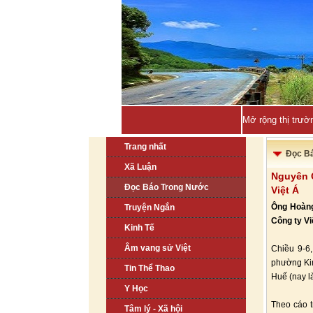
Mở rộng thị trườ
Trang nhất
Đọc B
Xã Luận
Nguyên G
Đọc Báo Trong Nước
Việt Á
Ông Hoàng
Truyện Ngắn
Công ty Vi
Kinh Tế
Âm vang sử Việt
Chiều 9-6
phường Kim
Tin Thể Thao
Huế (nay l
Y Học
Theo cáo t
Tâm lý - Xã hội