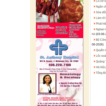
Có cơ s
Ngăn ch
Sửa đổi
Làm rõ 
Phát hi
Nghẹn l
hè
(03-06-
Bộ Công
06-2026)
Quyền l
Lốc xoá
Quảng T
Hà Nội 
Tổng Bí