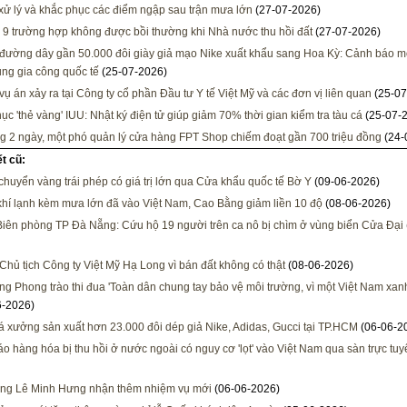
xử lý và khắc phục các điểm ngập sau trận mưa lớn
(27-07-2026)
 9 trường hợp không được bồi thường khi Nhà nước thu hồi đất
(27-07-2026)
đường dây gần 50.000 đôi giày giả mạo Nike xuất khẩu sang Hoa Kỳ: Cảnh báo mớ
ụng gia công quốc tế
(25-07-2026)
 vụ án xảy ra tại Công ty cổ phần Đầu tư Y tế Việt Mỹ và các đơn vị liên quan
(25-07
ục 'thẻ vàng' IUU: Nhật ký điện tử giúp giảm 70% thời gian kiểm tra tàu cá
(25-07-
ng 2 ngày, một phó quản lý cửa hàng FPT Shop chiếm đoạt gần 700 triệu đồng
(24-
ết cũ:
chuyển vàng trái phép có giá trị lớn qua Cửa khẩu quốc tế Bờ Y
(09-06-2026)
hí lạnh kèm mưa lớn đã vào Việt Nam, Cao Bằng giảm liền 10 độ
(08-06-2026)
Biên phòng TP Đà Nẵng: Cứu hộ 19 người trên ca nô bị chìm ở vùng biển Cửa Đại
 Chủ tịch Công ty Việt Mỹ Hạ Long vì bán đất không có thật
(08-06-2026)
ng Phong trào thi đua 'Toàn dân chung tay bảo vệ môi trường, vì một Việt Nam xanh
6-2026)
há xưởng sản xuất hơn 23.000 đôi dép giả Nike, Adidas, Gucci tại TP.HCM
(06-06-2
o hàng hóa bị thu hồi ở nước ngoài có nguy cơ 'lọt' vào Việt Nam qua sàn trực tuy
ng Lê Minh Hưng nhận thêm nhiệm vụ mới
(06-06-2026)