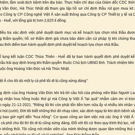
ghiệm, tầm soát dịch bệnh trên địa bàn. Thực hiện chỉ đạo của Giám đốc CDC thời
 Văn Đức, Hà Thúc Nhật đã tham gia lập hồ sơ chỉ định thầu rút gọn mua kit 
o Công ty CP Công nghệ Việt Á sản xuất thông qua Công ty CP Thiết bị y tế v
- Huế, với tổng giá trị hơn 2,625 tỉ đồng.
điều tra xác định việc phê duyệt danh mục và kế hoạch lựa chọn nhà thầu đượ
g thẩm quyền; hồ sơ thẩm định giá chưa bảo đảm căn cứ pháp lý khi chứng thư
au thời điểm ban hành quyết định phê duyệt kế hoạch lựa chọn nhà thầu.
ố tụng kết luận CDC Thừa Thiên - Huế đã tự ban hành quyết định phê duyệt kế
hầu trái quy định trong khi thẩm quyền thuộc Chủ tịch UBND tỉnh. Trách nhiệm liê
huộc ông Hoàng Văn Đức và Hà Thúc Nhật.
ệt Á cho tôi dù một ly cà phê tôi đi tù cũng xứng đáng".
g định của ông Hoàng Văn Đức khi trả lời câu hỏi của phóng viên Báo Người L
g nhận hoa hồng hoặc thứ gì mà Công ty Việt Á "lại quả" nhằm cảm ơn vì trú
 ngày 21-12-2021. "Riêng tôi thì còn phải tốn tiền hơn nữa ấy vì nhiều khi nhân 
ôi hút (cười). Đời tôi biết những thứ đó nhạy cảm, xác định ngay từ khi dịch bệnh xả
 bao giờ nghĩ đến "hoa hồng". Cơ quan công an làm việc mà các ông ở Việt Á 
cà phê cho tôi thì tôi đi tù cũng xứng đáng. Đối với tôi cứ theo quy trình thủ tục, 
àm không thôi. Tôi cũng nói nhân viên của mình không được quan tâm những thứ đ