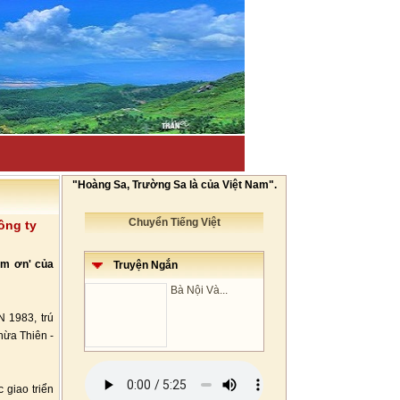
"Hoàng Sa, Trường Sa là của Việt Nam".
Chuyển Tiếng Việt
ông ty
ám ơn' của
Truyện Ngắn
Bà Nội Và...
 1983, trú
hừa Thiên -
 giao triển