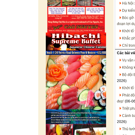
Hà Nội 
Dự kiến
Bóc gỡ 
đoạn lợi d
Khởi tố
Khắc ph
Chỉ tro
Các bài vi
Vụ vận 
Không k
Bộ đội 
2026)
Khởi tố
Phát độ
đẹp'
(06-0
Triệt p
Cảnh bá
2026)
Thủ tướ