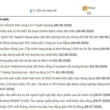
Phản
Gửi cho bạn bè
hồi
ết mới:
ời mất tích trên sông Lô ở Tuyên Quang
(06-08-2026)
 nhiều bác sĩ 'hô biến' tội phạm thành bệnh nhân tâm thần
(04-08-2026)
h Quốc hội: Ngành Ngoại giao cần tiên phong hút các dòng vốn thế hệ mới
(04-08-
Lê Hồng Giang làm Phó Giám đốc Công an Cao Bằng
(04-08-2026)
ng Đào Hồng Lan: Cần hành lang pháp lý khơi thông 3.000 dự án tồn đọng
(04-08
i xây dựng luật để mở đường cho phát triển
(02-08-2026)
ơng giúp dân tìm lại tài sản bị đánh rơi
(02-08-2026)
 Du lịch Vietravel bị phạt 295 triệu đồng vì vi phạm về chứng khoán
(02-08-2026)
 7 tháng, thương mại - dịch vụ tăng 14,7%
(01-08-2026)
 bà chủ sản xuất, buôn bán hơn 10.000 hũ kem trộn gắn mác hàng ngoại
(01-08-20
 thư, Chủ tịch nước Tô Lâm: Tái định vị TKV thành tập đoàn công nghiệp năng lượng
9-07-2026)
 yêu cầu điều tra vụ 84 người nghi ngộ độc thực phẩm sau ăn bánh mì
(29-07-2026
trưởng NN&MT bị bắt: Tức nghẹn 'giấy phép con' xuất khẩu sầu riêng
(29-07-2026
nhuận 20% mỗi tháng, nhóm lừa đảo huy động gần 600 tỷ đồng
(28-07-2026)