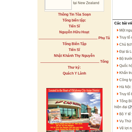
tại New Zealand
Thông Tin Tòa Soạn
Tổng biên tập:
Các bài vi
Tiến Sĩ
Một ngư
Nguyễn Hữu Hoạt
Truy tố
Phụ Tá
Tổng Biên Tập
Chủ tịc
Tiến Sĩ
Đại tá 
Nhật Khánh Thy Nguyễn
Bộ trưở
Tổng
Quốc hộ
Thư ký:
Khẩn trư
Quách Y Lành
Công ty
Hà Nội:
Truy tố
Tổng Bí
hiện đại
(2
Bộ Y tế
Vụ Thứ 
Vẽ lợi 