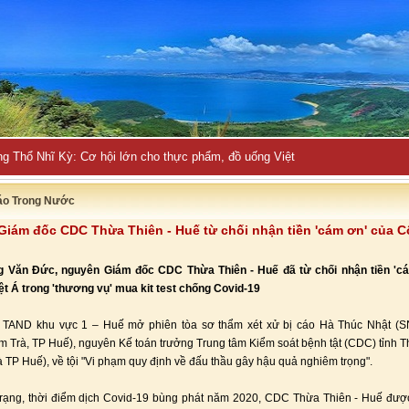
ng Thổ Nhĩ Kỳ: Cơ hội lớn cho thực phẩm, đồ uống Việt
áo Trong Nước
iám đốc CDC Thừa Thiên - Huế từ chối nhận tiền 'cám ơn' của C
 Văn Đức, nguyên Giám đốc CDC Thừa Thiên - Huế đã từ chối nhận tiền 'c
ệt Á trong 'thương vụ' mua kit test chống Covid-19
, TAND khu vực 1 – Huế mở phiên tòa sơ thẩm xét xử bị cáo Hà Thúc Nhật (SN
 Trà, TP Huế), nguyên Kế toán trưởng Trung tâm Kiểm soát bệnh tật (CDC) tỉnh T
à TP Huế), về tội "Vi phạm quy định về đấu thầu gây hậu quả nghiêm trọng".
rạng, thời điểm dịch Covid-19 bùng phát năm 2020, CDC Thừa Thiên - Huế được