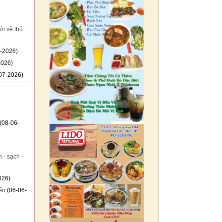
i về thủ
-2026)
2026)
07-2026)
(08-06-
 - sạch -
026)
ến
(06-06-