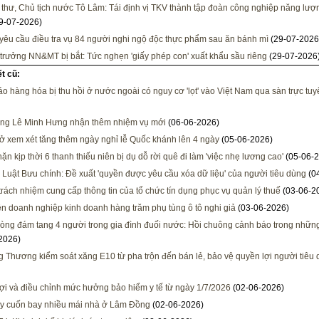
 thư, Chủ tịch nước Tô Lâm: Tái định vị TKV thành tập đoàn công nghiệp năng lượng
9-07-2026)
 yêu cầu điều tra vụ 84 người nghi ngộ độc thực phẩm sau ăn bánh mì
(29-07-2026
trưởng NN&MT bị bắt: Tức nghẹn 'giấy phép con' xuất khẩu sầu riêng
(29-07-2026
ết cũ:
o hàng hóa bị thu hồi ở nước ngoài có nguy cơ 'lọt' vào Việt Nam qua sàn trực tuy
ng Lê Minh Hưng nhận thêm nhiệm vụ mới
(06-06-2026)
ở xem xét tăng thêm ngày nghỉ lễ Quốc khánh lên 4 ngày
(05-06-2026)
ặn kịp thời 6 thanh thiếu niên bị dụ dỗ rời quê đi làm 'việc nhẹ lương cao'
(05-06-2
 Luật Bưu chính: Đề xuất 'quyền được yêu cầu xóa dữ liệu' của người tiêu dùng
(0
trách nhiệm cung cấp thông tin của tổ chức tín dụng phục vụ quản lý thuế
(03-06-2
ện doanh nghiệp kinh doanh hàng trăm phụ tùng ô tô nghi giả
(03-06-2026)
òng đám tang 4 người trong gia đình đuối nước: Hồi chuông cảnh báo trong nhữn
2026)
 Thương kiểm soát xăng E10 từ pha trộn đến bán lẻ, bảo vệ quyền lợi người tiêu
ợi và điều chỉnh mức hưởng bảo hiểm y tế từ ngày 1/7/2026
(02-06-2026)
y cuốn bay nhiều mái nhà ở Lâm Đồng
(02-06-2026)