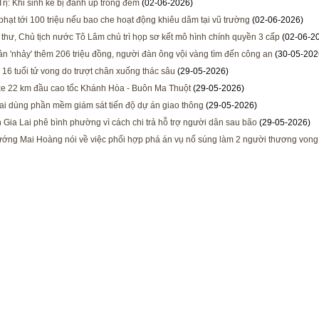
rị: Khi sinh kế bị đánh úp trong đêm
(02-06-2026)
phạt tới 100 triệu nếu bao che hoạt động khiêu dâm tại vũ trường
(02-06-2026)
 thư, Chủ tịch nước Tô Lâm chủ trì họp sơ kết mô hình chính quyền 3 cấp
(02-06-2
ản 'nhảy' thêm 206 triệu đồng, người đàn ông vội vàng tìm đến công an
(30-05-202
 16 tuổi tử vong do trượt chân xuống thác sâu
(29-05-2026)
e 22 km đầu cao tốc Khánh Hòa - Buôn Ma Thuột
(29-05-2026)
i dùng phần mềm giám sát tiến độ dự án giao thông
(29-05-2026)
h Gia Lai phê bình phường vì cách chi trả hỗ trợ người dân sau bão
(29-05-2026)
ướng Mai Hoàng nói về việc phối hợp phá án vụ nổ súng làm 2 người thương vong