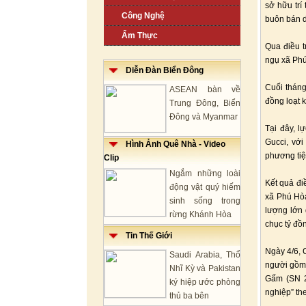
sở hữu trí
Công Nghệ
buôn bán d
Ẩm Thực
Qua điều t
ngụ xã Ph
Diễn Đàn Biển Đông
Cuối tháng
ASEAN bàn về
đồng loạt k
Trung Đông, Biển
Đông và Myanmar
Tại đây, l
Gucci, với
Hình Ảnh Quê Nhà - Video
phương tiệ
Clip
Ngắm những loài
Kết quả đi
động vật quý hiếm
xã Phú Hòa
sinh sống trong
lượng lớn 
rừng Khánh Hòa
chục tỷ đồ
Tin Thế Giới
Ngày 4/6, 
Saudi Arabia, Thổ
người gồm 
Nhĩ Kỳ và Pakistan
Gấm (SN 2
ký hiệp ước phòng
nghiệp” th
thủ ba bên