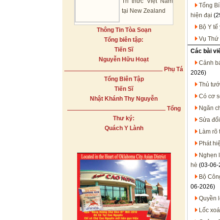
Tri thức Việt Nam
Tổng Bí
tại New Zealand
hiện đại
(2
Bộ Y tế
Thông Tin Tòa Soạn
Vụ Thứ 
Tổng biên tập:
Tiến Sĩ
Các bài vi
Nguyễn Hữu Hoạt
Cảnh bá
Phụ Tá
2026)
Tổng Biên Tập
Thủ tướ
Tiến Sĩ
Có cơ s
Nhật Khánh Thy Nguyễn
Ngăn ch
Tổng
Thư ký:
Sửa đổi
Quách Y Lành
Làm rõ 
Phát hi
Nghẹn l
hè
(03-06-
Bộ Công
06-2026)
Quyền l
Lốc xoá