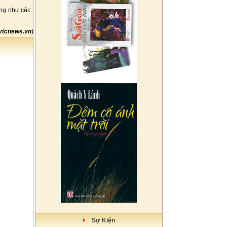
ũng như các
vtcnews.vn
)
Sự Kiện