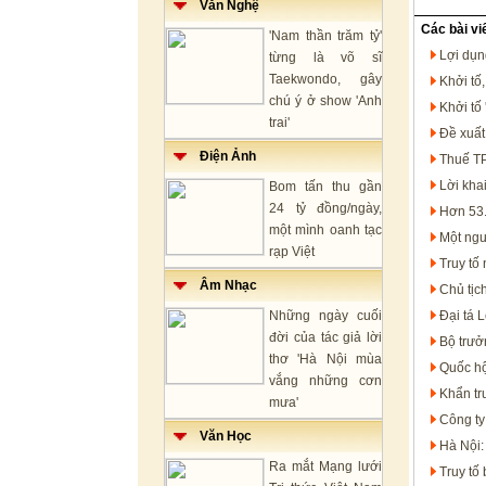
Văn Nghệ
Các bài vi
'Nam thần trăm tỷ'
Lợi dụn
từng là võ sĩ
Taekwondo, gây
Khởi tố
chú ý ở show 'Anh
Khởi tố
trai'
Đề xuất
Điện Ảnh
Thuế TP
Lời kha
Bom tấn thu gần
24 tỷ đồng/ngày,
Hơn 53.
một mình oanh tạc
Một ngư
rạp Việt
Truy tố
Âm Nhạc
Chủ tịc
Những ngày cuối
Đại tá 
đời của tác giả lời
Bộ trưở
thơ 'Hà Nội mùa
Quốc hộ
vắng những cơn
Khẩn trư
mưa'
Công ty
Văn Học
Hà Nội:
Ra mắt Mạng lưới
Truy tố