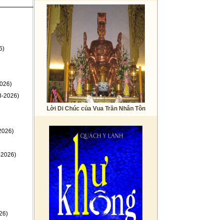
6)
026)
8-2026)
Lời Di Chúc của Vua Trần Nhân Tôn
2026)
-2026)
26)