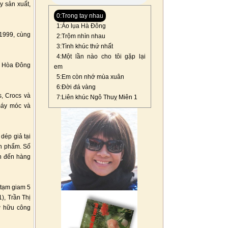
y sản xuất,
0:Trong tay nhau
1:Áo lụa Hà Đông
 1999, cùng
2:Trộm nhìn nhau
3:Tình khúc thứ nhất
4:Một lần nào cho tôi gặp lại
hú Hòa Đông
em
5:Em còn nhớ mùa xuân
6:Đời đá vàng
s, Crocs và
7:Liên khúc Ngô Thuỵ Miên 1
 máy móc và
dép giả tại
ản phẩm. Số
ên đến hàng
 tạm giam 5
), Trần Thị
ở hữu công