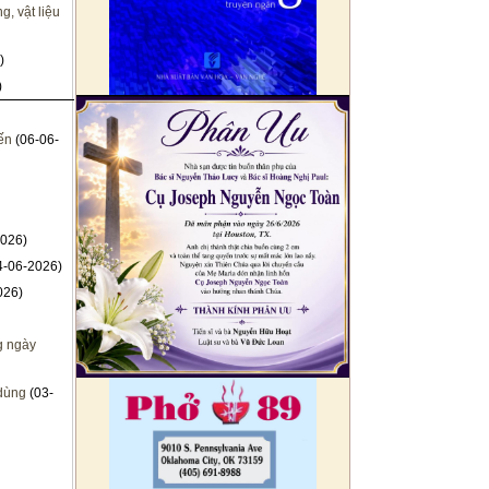
, vật liệu
)
)
ến
(06-06-
026)
4-06-2026)
026)
g ngày
 dùng
(03-