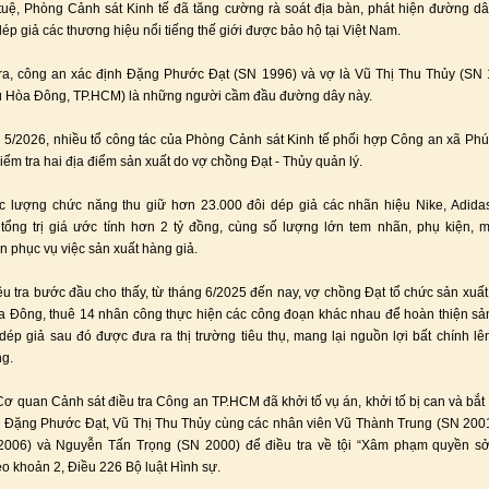
 tuệ, Phòng Cảnh sát Kinh tế đã tăng cường rà soát địa bàn, phát hiện đường dâ
ép giả các thương hiệu nổi tiếng thế giới được bảo hộ tại Việt Nam.
ra, công an xác định Đặng Phước Đạt (SN 1996) và vợ là Vũ Thị Thu Thủy (SN
ú Hòa Đông, TP.HCM) là những người cầm đầu đường dây này.
 5/2026, nhiều tổ công tác của Phòng Cảnh sát Kinh tế phối hợp Công an xã P
iểm tra hai địa điểm sản xuất do vợ chồng Đạt - Thủy quản lý.
ực lượng chức năng thu giữ hơn 23.000 đôi dép giả các nhãn hiệu Nike, Adida
 tổng trị giá ước tính hơn 2 tỷ đồng, cùng số lượng lớn tem nhãn, phụ kiện,
n phục vụ việc sản xuất hàng giả.
ều tra bước đầu cho thấy, từ tháng 6/2025 đến nay, vợ chồng Đạt tổ chức sản xuất 
 Đông, thuê 14 nhân công thực hiện các công đoạn khác nhau để hoàn thiện s
dép giả sau đó được đưa ra thị trường tiêu thụ, mang lại nguồn lợi bất chính l
ng.
Cơ quan Cảnh sát điều tra Công an TP.HCM đã khởi tố vụ án, khởi tố bị can và bắt
Đặng Phước Đạt, Vũ Thị Thu Thủy cùng các nhân viên Vũ Thành Trung (SN 2001
006) và Nguyễn Tấn Trọng (SN 2000) để điều tra về tội “Xâm phạm quyền s
eo khoản 2, Điều 226 Bộ luật Hình sự.