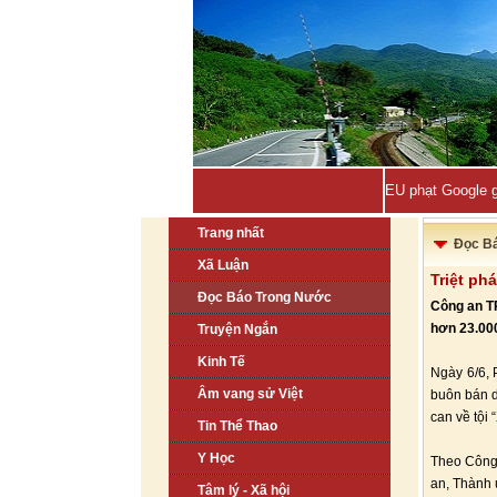
EU phạt Google g
Trang nhất
Đọc B
Xã Luận
Triệt ph
Đọc Báo Trong Nước
Công an TP
hơn 23.000 
Truyện Ngắn
Kinh Tế
Ngày 6/6, 
Âm vang sử Việt
buôn bán d
can về tội
Tin Thể Thao
Y Học
Theo Công 
an, Thành 
Tâm lý - Xã hội