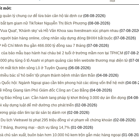
hồi
ết mới:
g quản lý chung cư để lừa bán căn hộ tái định cư
(08-08-2026)
, bắt tạm giam nữ TikToker Nguyễn Thị Bích Phượng
(08-08-2026)
 'Vua Quạt', 'Khánh sky' và Hồ Văn Khoa sau livestream xúc phạm nhau
(07-08-202
 người bán hàng online, công nhân xây dựng đóng BHXH bắt buộc
(07-08-2026)
 Hồ Chí Minh thu gần 466.000 tỷ đồng sau 7 tháng
(07-08-2026)
i của bảo mẫu bạo hành hai cháu bé 2 tuổi ở trường mầm non tại TPHCM
(07-08-2
000 phụ tùng ô tô Asahi vi phạm quảng cáo trên website thương mại điện tử
(07-0
ời mất tích trên sông Lô ở Tuyên Quang
(06-08-2026)
 nhiều bác sĩ 'hô biến' tội phạm thành bệnh nhân tâm thần
(04-08-2026)
h Quốc hội: Ngành Ngoại giao cần tiên phong hút các dòng vốn thế hệ mới
(04-08-
Lê Hồng Giang làm Phó Giám đốc Công an Cao Bằng
(04-08-2026)
ng Đào Hồng Lan: Cần hành lang pháp lý khơi thông 3.000 dự án tồn đọng
(04-08
i xây dựng luật để mở đường cho phát triển
(02-08-2026)
ơng giúp dân tìm lại tài sản bị đánh rơi
(02-08-2026)
 Du lịch Vietravel bị phạt 295 triệu đồng vì vi phạm về chứng khoán
(02-08-2026)
 7 tháng, thương mại - dịch vụ tăng 14,7%
(01-08-2026)
 bà chủ sản xuất, buôn bán hơn 10.000 hũ kem trộn gắn mác hàng ngoại
(01-08-20