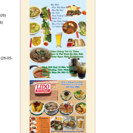
026)
6)
(26-05-