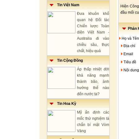
Tin Việt Nam
Hiện Công 
đầu mối cu
Đưa khuôn khổ
quan hệ Đối tác
Chiến lược Toàn
Phản H
diện Việt Nam -
Australia đi vào
Họ và Tên
chiều sâu, thực
Địa chỉ
chất, hiệu quả
Email
Tin Cộng Đồng
Tiêu đề
Áp thấp nhiệt đới
Nội dung
khả năng mạnh
thành bão, ảnh
hưởng thế nào
đến nước ta?
Tin Hoa Kỳ
Mỹ ấn định các
mốc thử nghiệm lá
chắn bí mật Vòm
Vàng