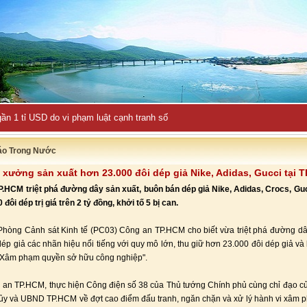
ần 1 tỉ USD do vi phạm luật cạnh tranh số
áo Trong Nước
á xưởng sản xuất hơn 23.000 đôi dép giả Nike, Adidas, Gucci tại 
.HCM triệt phá đường dây sản xuất, buôn bán dép giả Nike, Adidas, Crocs, Guc
đôi dép trị giá trên 2 tỷ đồng, khởi tố 5 bị can.
Phòng Cảnh sát Kinh tế (PC03) Công an TP.HCM cho biết vừa triệt phá đường dâ
ép giả các nhãn hiệu nổi tiếng với quy mô lớn, thu giữ hơn 23.000 đôi dép giả và k
 “Xâm phạm quyền sở hữu công nghiệp".
an TP.HCM, thực hiện Công điện số 38 của Thủ tướng Chính phủ cùng chỉ đạo 
ủy và UBND TP.HCM về đợt cao điểm đấu tranh, ngăn chặn và xử lý hành vi xâm