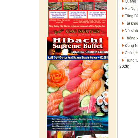
Quảng T
Hà Nội 
Tổng Bí
Tài kho
Nữ sinh
Thông x
Đồng Na
Chủ tịc
Trung t
2026)