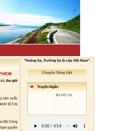
"Hoàng Sa, Trường Sa là của Việt Nam".
Chuyển Tiếng Việt
TP.HCM
ci, thu giữ
Truyện Ngắn
Bà Nội Và...
y sản xuất,
hởi tố 5 bị
của Bộ Công
 phạm quyền