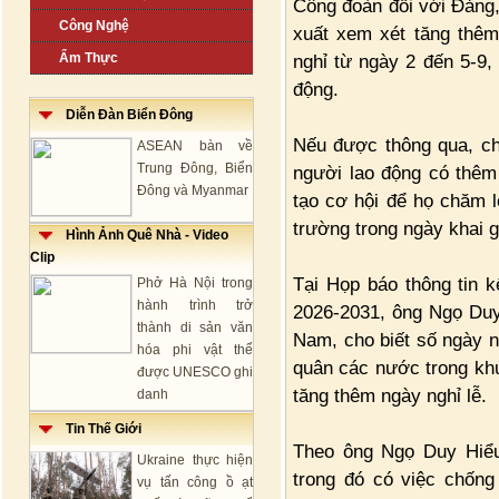
Công đoàn đối với Đảng,
Công Nghệ
xuất xem xét tăng thêm
Ẩm Thực
nghỉ từ ngày 2 đến 5-9,
động.
Diễn Đàn Biển Đông
Nếu được thông qua, ch
ASEAN bàn về
Trung Đông, Biển
người lao động có thêm 
Đông và Myanmar
tạo cơ hội để họ chăm l
trường trong ngày khai 
Hình Ảnh Quê Nhà - Video
Clip
Tại Họp báo thông tin 
Phở Hà Nội trong
hành trình trở
2026-2031, ông Ngọ Duy
thành di sản văn
Nam, cho biết số ngày n
hóa phi vật thể
quân các nước trong khu
được UNESCO ghi
tăng thêm ngày nghỉ lễ.
danh
Tin Thế Giới
Theo ông Ngọ Duy Hiểu,
Ukraine thực hiện
trong đó có việc chống
vụ tấn công ồ ạt