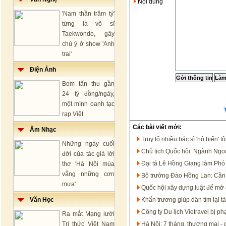
Nội dung
'Nam thần trăm tỷ'
từng là võ sĩ
Taekwondo, gây
chú ý ở show 'Anh
trai'
Điện Ảnh
Bom tấn thu gần
24 tỷ đồng/ngày,
một mình oanh tạc
rạp Việt
Các bài viết mới:
Âm Nhạc
Truy tố nhiều bác sĩ 'hô biến'
Những ngày cuối
Chủ tịch Quốc hội: Ngành Ngoạ
đời của tác giả lời
Đại tá Lê Hồng Giang làm Ph
thơ 'Hà Nội mùa
vắng những cơn
Bộ trưởng Đào Hồng Lan: Cần 
mưa'
Quốc hội xây dựng luật để mở 
Văn Học
Khẩn trương giúp dân tìm lại tà
Công ty Du lịch Vietravel bị p
Ra mắt Mạng lưới
Tri thức Việt Nam
Hà Nội: 7 tháng, thương mại - 