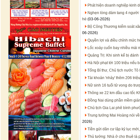
Phát hiện doanh nghiệp kinh d
Nghẹn lòng đám tang 4 người 
hè
(03-06-2026)
Bộ Công Thương kiểm soát xăng
06-2026)
Quyền lợi và điều chỉnh mức h
Lốc xoáy cuốn bay nhiều mái
Quảng Trị: Khi sinh kế bị đánh
Hà Nội phạt tới 100 triệu nếu 
Tổng Bí thư, Chủ tịch nước Tô 
Tài khoản 'nhảy' thêm 206 tri
Nữ sinh 16 tuổi tử vong do trư
Thông xe 22 km đầu cao tốc K
Đồng Nai dùng phần mềm giám 
Chủ tịch Gia Lai phê bình phườ
Trung tướng Mai Hoàng nói về
2026)
Tiền gửi dân cư lập kỷ lục mới,
Thủ tướng: Nhà ở cho thuê là 