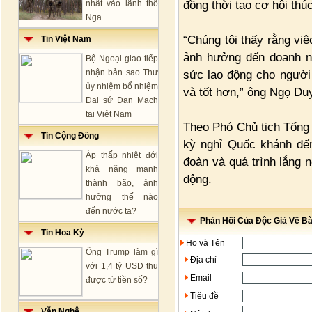
đồng thời tạo cơ hội thúc
nhất vào lãnh thổ
Nga
“Chúng tôi thấy rằng việ
Tin Việt Nam
ảnh hưởng đến doanh ng
Bộ Ngoại giao tiếp
nhận bản sao Thư
sức lao động cho người 
ủy nhiệm bổ nhiệm
và tốt hơn,” ông Ngọ Du
Đại sứ Đan Mạch
tại Việt Nam
Theo Phó Chủ tịch Tổng 
Tin Cộng Đồng
kỳ nghỉ Quốc khánh đến
Áp thấp nhiệt đới
đoàn và quá trình lắng 
khả năng mạnh
động.
thành bão, ảnh
hưởng thế nào
đến nước ta?
Phản Hồi Của Độc Giả Về Bài
Tin Hoa Kỳ
Họ và Tên
Ông Trump làm gì
Địa chỉ
với 1,4 tỷ USD thu
Email
được từ tiền số?
Tiêu đề
Văn Nghệ