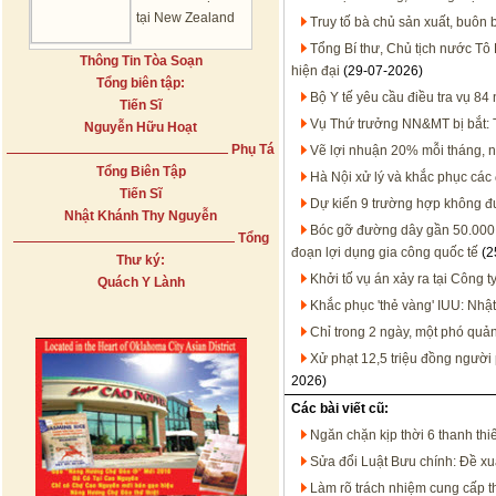
tại New Zealand
Truy tố bà chủ sản xuất, buôn
Tổng Bí thư, Chủ tịch nước Tô 
Thông Tin Tòa Soạn
hiện đại
(29-07-2026)
Tổng biên tập:
Bộ Y tế yêu cầu điều tra vụ 8
Tiến Sĩ
Vụ Thứ trưởng NN&MT bị bắt: T
Nguyễn Hữu Hoạt
Phụ Tá
Vẽ lợi nhuận 20% mỗi tháng, 
Tổng Biên Tập
Hà Nội xử lý và khắc phục các
Tiến Sĩ
Dự kiến 9 trường hợp không đư
Nhật Khánh Thy Nguyễn
Bóc gỡ đường dây gần 50.000 
Tổng
đoạn lợi dụng gia công quốc tế
(2
Thư ký:
Khởi tố vụ án xảy ra tại Công t
Quách Y Lành
Khắc phục 'thẻ vàng' IUU: Nhật
Chỉ trong 2 ngày, một phó quả
Xử phạt 12,5 triệu đồng người
2026)
Các bài viết cũ:
Ngăn chặn kịp thời 6 thanh thiế
Sửa đổi Luật Bưu chính: Đề xu
Làm rõ trách nhiệm cung cấp th