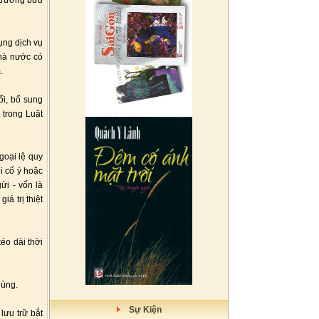
 trường bưu
ụng dịch vụ
Nhà nước có
.
ổi, bổ sung
 trong Luật
goại lệ quy
i cố ý hoặc
ửi - vốn là
iá trị thiệt
éo dài thời
dùng.
Sự Kiện
lưu trữ bắt