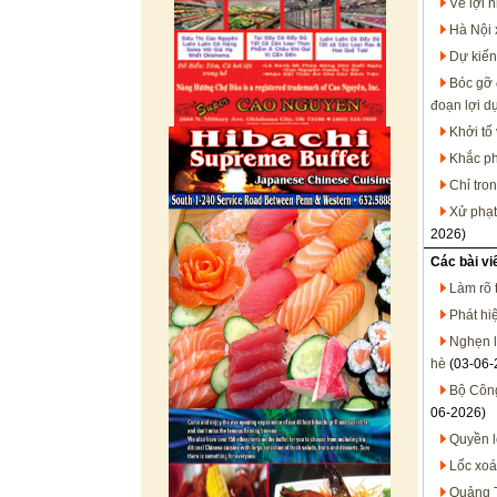
Vẽ lợi 
Hà Nội 
Dự kiến
Bóc gỡ 
đoạn lợi d
Khởi tố
Khắc ph
Chỉ tro
Xử phạt
2026)
Các bài vi
Làm rõ 
Phát hi
Nghẹn l
hè
(03-06-
Bộ Công
06-2026)
Quyền l
Lốc xoá
Quảng T