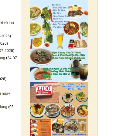
i về thủ
-2026)
2026)
07-2026)
hòng
(24-07-
026)
g ngày
 dùng
(03-