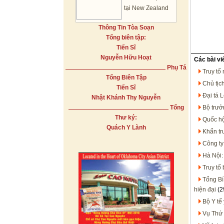
tại New Zealand
Thông Tin Tòa Soạn
Tổng biên tập:
Tiến Sĩ
Nguyễn Hữu Hoạt
Các bài vi
Phụ Tá
Truy tố
Tổng Biên Tập
Chủ tịc
Tiến Sĩ
Đại tá 
Nhật Khánh Thy Nguyễn
Tổng
Bộ trưở
Thư ký:
Quốc hộ
Quách Y Lành
Khẩn trư
Công ty
Hà Nội:
Truy tố
Tổng Bí
hiện đại
(2
Bộ Y tế
Vụ Thứ 