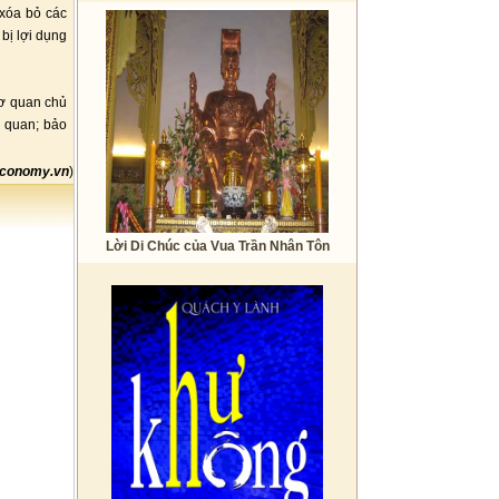
 xóa bỏ các
 bị lợi dụng
cơ quan chủ
n quan; bảo
conomy.vn
)
Lời Di Chúc của Vua Trần Nhân Tôn