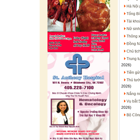
Hà Nội 
Tổng Bí
Tài kho
Nữ sinh
Thông x
Đồng Na
Chủ tịc
Trung t
2026)
Tiền gửi
Thủ tướ
2026)
Nắng nó
Vụ bắt 5
2026)
Bộ Công