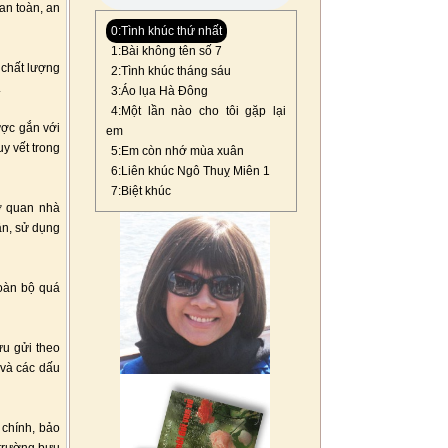
an toàn, an
0:Tình khúc thứ nhất
1:Bài không tên số 7
 chất lượng
2:Tình khúc tháng sáu
.
3:Áo lụa Hà Đông
4:Một lần nào cho tôi gặp lại
ược gắn với
em
y vết trong
5:Em còn nhớ mùa xuân
6:Liên khúc Ngô Thuỵ Miên 1
7:Biệt khúc
cơ quan nhà
ận, sử dụng
toàn bộ quá
ưu gửi theo
 và các dấu
 chính, bảo