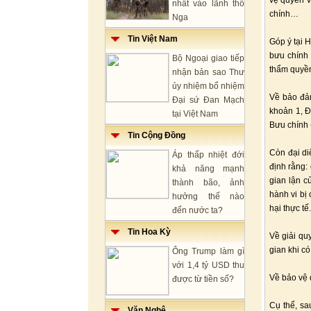
vệ quyền v
nhất vào lãnh thổ
chính…
Nga
Tin Việt Nam
Góp ý tại 
bưu chính 
Bộ Ngoại giao tiếp
thẩm quyền
nhận bản sao Thư
ủy nhiệm bổ nhiệm
Về bảo đảm
Đại sứ Đan Mạch
khoản 1, Đ
tại Việt Nam
Bưu chính (
Tin Cộng Đồng
Còn đại di
Áp thấp nhiệt đới
định rằng:
khả năng mạnh
gian lận c
thành bão, ảnh
hành vi bị 
hưởng thế nào
hại thực tế.
đến nước ta?
Tin Hoa Kỳ
Về giải qu
gian khi có
Ông Trump làm gì
với 1,4 tỷ USD thu
Về bảo vệ 
được từ tiền số?
Cụ thể, sa
Văn Nghệ