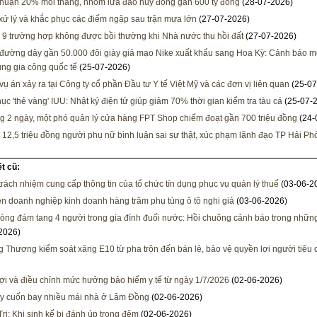
nhuận 20% mỗi tháng, nhóm lừa đảo huy động gần 600 tỷ đồng
(28-07-2026)
xử lý và khắc phục các điểm ngập sau trận mưa lớn
(27-07-2026)
 9 trường hợp không được bồi thường khi Nhà nước thu hồi đất
(27-07-2026)
đường dây gần 50.000 đôi giày giả mạo Nike xuất khẩu sang Hoa Kỳ: Cảnh báo mớ
ụng gia công quốc tế
(25-07-2026)
 vụ án xảy ra tại Công ty cổ phần Đầu tư Y tế Việt Mỹ và các đơn vị liên quan
(25-07
ục 'thẻ vàng' IUU: Nhật ký điện tử giúp giảm 70% thời gian kiểm tra tàu cá
(25-07-
ng 2 ngày, một phó quản lý cửa hàng FPT Shop chiếm đoạt gần 700 triệu đồng
(24-
 12,5 triệu đồng người phụ nữ bình luận sai sự thật, xúc phạm lãnh đạo TP Hải P
ết cũ:
trách nhiệm cung cấp thông tin của tổ chức tín dụng phục vụ quản lý thuế
(03-06-2
ện doanh nghiệp kinh doanh hàng trăm phụ tùng ô tô nghi giả
(03-06-2026)
òng đám tang 4 người trong gia đình đuối nước: Hồi chuông cảnh báo trong nhữn
2026)
 Thương kiểm soát xăng E10 từ pha trộn đến bán lẻ, bảo vệ quyền lợi người tiêu
ợi và điều chỉnh mức hưởng bảo hiểm y tế từ ngày 1/7/2026
(02-06-2026)
y cuốn bay nhiều mái nhà ở Lâm Đồng
(02-06-2026)
rị: Khi sinh kế bị đánh úp trong đêm
(02-06-2026)