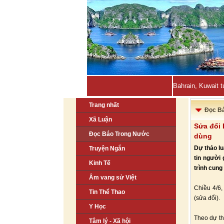
Bahrain, Kuwait t
Trang nhất
Đọc B
Xã Luận
Sửa đổi 
Đọc Báo Trong Nước
dùng
Dự thảo lu
Truyện Ngắn
tin người 
Kinh Tế
trình cung 
Âm vang sử Việt
Chiều 4/6,
Tin Thể Thao
(sửa đổi).
Y Học
Theo dự th
Tâm lý - Xã hội