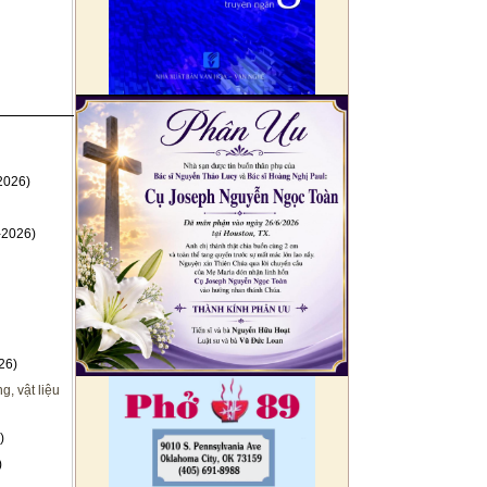
2026)
-2026)
26)
, vật liệu
)
)