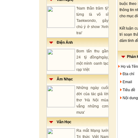
buộc theo 
'Nam thần trăm tỷ'
thông tin n
từng là võ sĩ
cho mục đ
Taekwondo, gây
chú ý ở show 'Anh
Kết luận c
trai'
trì soạn t
đảm tính đ
Điện Ảnh
Bom tấn thu gần
Phản H
24 tỷ đồng/ngày,
một mình oanh tạc
Họ và Tên
rạp Việt
Địa chỉ
Âm Nhạc
Email
Những ngày cuối
Tiêu đề
đời của tác giả lời
Nội dung
thơ 'Hà Nội mùa
vắng những cơn
mưa'
Văn Học
Ra mắt Mạng lưới
Tri thức Việt Nam