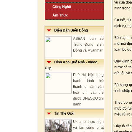
vụ của doa
Công Nghệ
ninh trong
Ẩm Thực
Cụ thể, dự
dịch vụ, h
Diễn Đàn Biển Đông
Bên cạnh đ
ASEAN bàn về
một mã địn
Trung Đông, Biển
toàn bộ qu
Đông và Myanmar
Quy định c
Hình Ảnh Quê Nhà - Video
nước có th
Clip
dữ liệu và 
Phở Hà Nội trong
hành trình trở
Bổ sung qu
thành di sản văn
trình chấp
hóa phi vật thể
được UNESCO ghi
Theo cơ qu
danh
mức độ rủi
Tin Thế Giới
hiệu rủi ro
Ukraine thực hiện
Đây là các
vụ tấn công ồ ạt