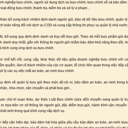
nh nghiệp bưu chính, người sử dụng dịch vụ bưu chính; bưu chính số và bảo đảm 
 hoạt động bưu chính; thanh tra, kiểm tra và xử lý vi phạm…
 thảo bổ sung trách nhiệm định danh người gửi, bảo vệ dữ liệu bưu chính, quản lý
ạch toán riêng đối với dịch vụ COD và cung cấp thông tin phục vụ quản lý nhà nước
ó, bổ sung quy định định danh và truy vết bưu gửi. Theo đó mỗi bưu phẩm gửi đ
h danh duy nhất, gắn với thông tin người gửi nhằm bảo đảm khả năng theo dõi, tru
á trình cung ứng dịch vụ bưu chính.
ơ chế kết nối, cung cấp, khai thác dữ liệu giữa doanh nghiệp bưu chính với 
ẩm quyền; làm rõ trách nhiệm của các cơ quan, tổ chức liên quan trong việc tiếp c
xử lý các vụ việc mất an toàn, an ninh bưu chính.
y định về quản lý bưu gửi theo mức độ rủi ro; bảo đảm an toàn, an ninh trong 
 nhận, chia chọn, vận chuyển và phát bưu gửi…
an chủ trì soạn thảo, dự thảo Luật Bưu chính (sửa đổi) chuyển sang quản lý b
 ro dựa trên cơ sở thông tin người gửi, đặc điểm bưu gửi, hành trình vận chuyển
 phát sinh trong quá trình cung cấp dịch vụ.
h tiếp cận hiện đại, bảo đảm hài hòa giữa yêu cầu bảo đảm an toàn, an ninh bưu