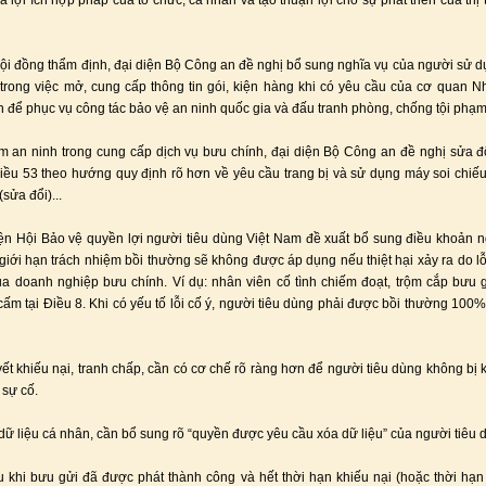
à lợi ích hợp pháp của tổ chức, cá nhân và tạo thuận lợi cho sự phát triển của thị
Hội đồng thẩm định, đại diện Bộ Công an đề nghị bổ sung nghĩa vụ của người sử d
trong việc mở, cung cấp thông tin gói, kiện hàng khi có yêu cầu của cơ quan 
 để phục vụ công tác bảo vệ an ninh quốc gia và đấu tranh phòng, chống tội phạm
 an ninh trong cung cấp dịch vụ bưu chính, đại diện Bộ Công an đề nghị sửa đ
iều 53 theo hướng quy định rõ hơn về yêu cầu trang bị và sử dụng máy soi chiếu
sửa đổi)...
ện Hội Bảo vệ quyền lợi người tiêu dùng Việt Nam đề xuất bổ sung điều khoản n
 giới hạn trách nhiệm bồi thường sẽ không được áp dụng nếu thiệt hại xảy ra do lỗ
ủa doanh nghiệp bưu chính. Ví dụ: nhân viên cố tình chiếm đoạt, trộm cắp bưu g
cấm tại Điều 8. Khi có yếu tố lỗi cố ý, người tiêu dùng phải được bồi thường 100% g
yết khiếu nại, tranh chấp, cần có cơ chế rõ ràng hơn để người tiêu dùng không bị k
 sự cố.
dữ liệu cá nhân, cần bổ sung rõ “quyền được yêu cầu xóa dữ liệu” của người tiêu 
u khi bưu gửi đã được phát thành công và hết thời hạn khiếu nại (hoặc thời hạn 