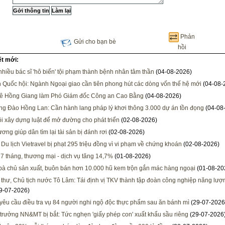
Phản
Gửi cho bạn bè
hồi
ết mới:
 nhiều bác sĩ 'hô biến' tội phạm thành bệnh nhân tâm thần
(04-08-2026)
h Quốc hội: Ngành Ngoại giao cần tiên phong hút các dòng vốn thế hệ mới
(04-08-
Lê Hồng Giang làm Phó Giám đốc Công an Cao Bằng
(04-08-2026)
ng Đào Hồng Lan: Cần hành lang pháp lý khơi thông 3.000 dự án tồn đọng
(04-08
i xây dựng luật để mở đường cho phát triển
(02-08-2026)
ơng giúp dân tìm lại tài sản bị đánh rơi
(02-08-2026)
 Du lịch Vietravel bị phạt 295 triệu đồng vì vi phạm về chứng khoán
(02-08-2026)
 7 tháng, thương mại - dịch vụ tăng 14,7%
(01-08-2026)
 bà chủ sản xuất, buôn bán hơn 10.000 hũ kem trộn gắn mác hàng ngoại
(01-08-20
 thư, Chủ tịch nước Tô Lâm: Tái định vị TKV thành tập đoàn công nghiệp năng lượng
9-07-2026)
 yêu cầu điều tra vụ 84 người nghi ngộ độc thực phẩm sau ăn bánh mì
(29-07-2026
trưởng NN&MT bị bắt: Tức nghẹn 'giấy phép con' xuất khẩu sầu riêng
(29-07-2026