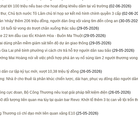
phạt tới 100 triệu nếu bao che hoạt động khiêu dâm tại vũ trường
(02-06-2026)
 thư, Chủ tịch nước Tô Lâm chủ trì họp sơ kết mô hình chính quyền 3 cấp
(02-06-2
ản 'nhảy' thêm 206 triệu đồng, người đàn ông vội vàng tìm đến công an
(30-05-202
 16 tuổi tử vong do trượt chân xuống thác sâu
(29-05-2026)
e 22 km đầu cao tốc Khánh Hòa - Buôn Ma Thuột
(29-05-2026)
i dùng phần mềm giám sát tiến độ dự án giao thông
(29-05-2026)
h Gia Lai phê bình phường vì cách chi trả hỗ trợ người dân sau bão
(29-05-2026)
ướng Mai Hoàng nói về việc phối hợp phá án vụ nổ súng làm 2 người thương vong
 dân cư lập kỷ lục mới, vượt 10,38 triệu tỷ đồng
(26-05-2026)
ng: Nhà ở cho thuê là phân khúc chiến lược, dài hạn, phục vụ đông đảo người dâ
ng cực đoan, Bộ Công Thương nêu loạt giải pháp tiết kiệm điện
(26-05-2026)
0 đối tượng liên quan ma túy tại quán bar Revo: Khởi tố thêm 3 bị can về tội trốn t
 Thương có chỉ đạo mới liên quan xăng E10
(25-05-2026)