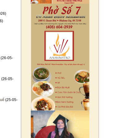
026)
6)
(26-05-
n
(26-05-
huế
(25-05-