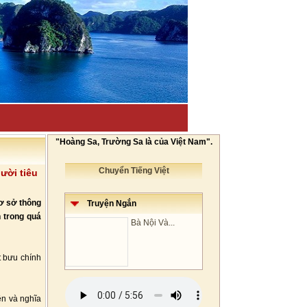
"Hoàng Sa, Trường Sa là của Việt Nam".
Chuyển Tiếng Việt
ười tiêu
cơ sở thông
Truyện Ngắn
h trong quá
Bà Nội Và...
t bưu chính
ền và nghĩa