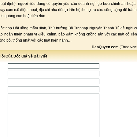
luật định), người tiêu dùng có quyền yêu cầu doanh nghiệp bưu chính ẩn hoặc
hạy cảm (số điện thoại, địa chỉ nhà riêng) trên hệ thống tra cứu công cộng để tránh
ích quảng cáo hoặc lừa đảo…
uộc họp Hội đồng thẩm định, Thứ trưởng Bộ Tư pháp Nguyễn Thanh Tú đề nghị 
hảo hoàn thiện phạm vi điều chỉnh, bảo đảm không chồng lấn với các luật có liê
ồng bộ, thống nhất với các luật hiện hành…
DanQuyen.com
(
Theo
vne
ồi Của Độc Giả Về Bài Viết