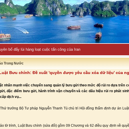
uyên bố đẩy lùi hàng loạt cuộc tấn công của Iran
áo Trong Nước
Luật Bưu chính: Đề xuất 'quyền được yêu cầu xóa dữ liệu' của ng
ật nhấn mạnh việc chuyển sang quản lý bưu gửi theo mức độ rủi ro dựa trên 
gửi, đặc điểm bưu gửi, hành trình vận chuyển và các dấu hiệu rủi ro phát sin
cấp dịch vụ...
 Thứ trưởng Bộ Tư pháp Nguyễn Thanh Tú chủ trì Hội đồng thẩm định dự án Luậ
ảo tờ trình, Luật Bưu chính (sửa đổi) gồm 09 Chương và 62 điều quy định về quy