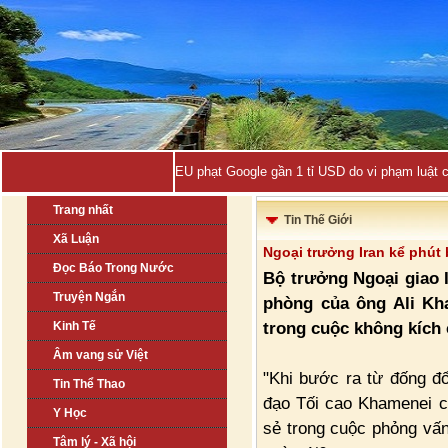
EU phạt Google gần 1 tỉ USD do vi phạm luật 
Trang nhất
Tin Thế Giới
Xã Luận
Ngoại trưởng Iran kể phút
Đọc Báo Trong Nước
Bộ trưởng Ngoại giao I
Truyện Ngắn
phòng của ông Ali Kha
trong cuộc không kích c
Kinh Tế
Âm vang sử Việt
"Khi bước ra từ đống đổ 
Tin Thể Thao
đạo Tối cao Khamenei c
Y Học
sẻ trong cuộc phỏng vấn
Tâm lý - Xã hội