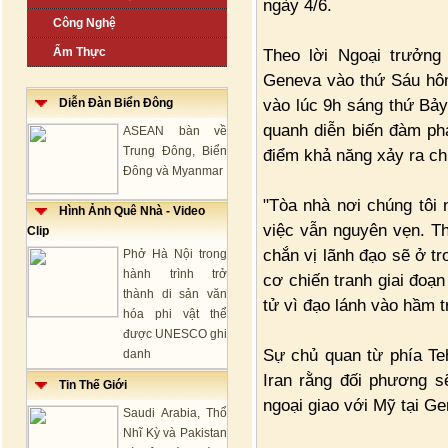
ngày 4/6.
Công Nghệ
Ẩm Thực
Theo lời Ngoại trưởng
Geneva vào thứ Sáu hôm
vào lúc 9h sáng thứ Bảy
Diễn Đàn Biển Đông
quanh diễn biến đàm ph
ASEAN bàn về
Trung Đông, Biển
điểm khả năng xảy ra chi
Đông và Myanmar
"Tòa nhà nơi chúng tôi 
Hình Ảnh Quê Nhà - Video
việc vẫn nguyên vẹn. The
Clip
chắn vị lãnh đạo sẽ ở t
Phở Hà Nội trong
hành trình trở
cơ chiến tranh giai đoạn
thành di sản văn
tử vì đạo lánh vào hầm t
hóa phi vật thể
được UNESCO ghi
Sự chủ quan từ phía Teh
danh
Iran rằng đối phương 
Tin Thế Giới
ngoại giao với Mỹ tại Ge
Saudi Arabia, Thổ
Nhĩ Kỳ và Pakistan