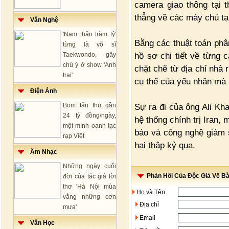
camera giao thông tại 
thẳng về các máy chủ tại
Văn Nghệ
'Nam thần trăm tỷ'
Bằng các thuật toán phân
từng là võ sĩ
hồ sơ chi tiết về từng
Taekwondo, gây
chú ý ở show 'Anh
chặt chẽ từ địa chỉ nhà r
trai'
cụ thể của yếu nhân mà 
Điện Ảnh
Bom tấn thu gần
Sự ra đi của ông Ali Kh
24 tỷ đồng/ngày,
hệ thống chính trị Iran,
một mình oanh tạc
báo và công nghệ giám sá
rạp Việt
hai thập kỷ qua.
Âm Nhạc
Những ngày cuối
Phản Hồi Của Độc Giả Về Bài
đời của tác giả lời
thơ 'Hà Nội mùa
Họ và Tên
vắng những cơn
Địa chỉ
mưa'
Email
Văn Học