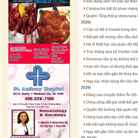
Iran đang xem xét bản dự thảo
Campuchia bắt tội phạm mạng t
Quyền Tổng thống Venezuela D
2026)
Căn cứ Mỹ ở Kuwait trúng đòn 
Bắt giữ đối tượng cầm đầu đườ
Hé lộ thiệt hại của quân đội M
Trực thăng đưa bệ Pantsir ch
Romania nêu lý do không thể 
Iran nói chưa có khung thời gi
Mỹ và Iran tiến gần tới thỏa t
Nga xác nhận dùng tên lửa Ore
2026)
Đằng sau chuyến thăm Ấn Độ 
Dòng sông đắt giá nhất thế gi
Quyền Bộ trưởng Hải quân Mỹ H
Hàng loạt siêu tàu chở dầu vượ
Mỹ bất ngờ không kích tổ chức 
Nga dội gần 550 UAV và tên lử