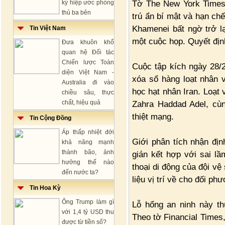
Tờ The New York Times 
ký hiệp ước phòng
thủ ba bên
trú ẩn bí mật và hạn ch
Khamenei bất ngờ trở lạ
Tin Việt Nam
một cuộc họp. Quyết địn
Đưa khuôn khổ
quan hệ Đối tác
Chiến lược Toàn
Cuộc tập kích ngày 28/
diện Việt Nam -
xóa sổ hàng loạt nhân 
Australia đi vào
học hạt nhân Iran. Loạt 
chiều sâu, thực
chất, hiệu quả
Zahra Haddad Adel, cùn
thiệt mạng.
Tin Cộng Đồng
Áp thấp nhiệt đới
Giới phân tích nhận địn
khả năng mạnh
thành bão, ảnh
gián kết hợp với sai l
hưởng thế nào
thoại di động của đội vệ 
đến nước ta?
liệu vị trí về cho đối p
Tin Hoa Kỳ
Ông Trump làm gì
Lỗ hổng an ninh này th
với 1,4 tỷ USD thu
Theo tờ Financial Times
được từ tiền số?