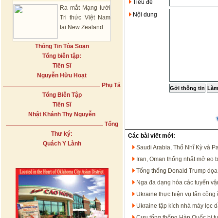
Tiêu đề
Ra mắt Mạng lưới
Nội dung
Tri thức Việt Nam
tại New Zealand
Thông Tin Tòa Soạn
Tổng biên tập:
Tiến Sĩ
Nguyễn Hữu Hoạt
Phụ Tá
Tổng Biên Tập
Tiến Sĩ
Nhật Khánh Thy Nguyễn
Tổng
Thư ký:
Các bài viết mới:
Quách Y Lành
Saudi Arabia, Thổ Nhĩ Kỳ và P
Iran, Oman thống nhất mở eo 
Tổng thống Donald Trump dọa t
Nga đa dạng hóa các tuyến vận
Ukraine thực hiện vụ tấn công 
Ukraine tập kích nhà máy lọc 
Cựu tổng thống Hàn Quốc bị t