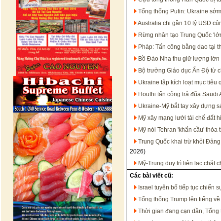
Tổng thống Putin: Ukraine sớm
Australia chi gần 10 tỷ USD c
Rừng nhân tạo Trung Quốc 'lớn
Pháp: Tấn công bằng dao tại t
Bồ Đào Nha thu giữ lượng lớn 
Bộ trưởng Giáo dục Ấn Độ từ c
Ukraine tập kích loạt mục tiêu
Houthi tấn công trả đũa Saudi 
Ukraine-Mỹ bắt tay xây dựng s
Mỹ xây mạng lưới tái chế đất h
Mỹ nói Tehran 'khẩn cầu' thỏa 
Trung Quốc khai trừ khỏi Đảng
2026)
Mỹ-Trung duy trì liên lạc chặt
Các bài viết cũ:
Israel tuyên bố tiếp tục chiến
Tổng thống Trump lên tiếng về
Thời gian đang cạn dần, Tổng t