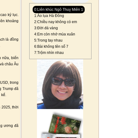
0:Liên khúc Ngô Thuỵ Miên 1
ao kỷ lục.
1:Áo lụa Hà Đông
 lên khoảng
2:Chiều nay không có em
3:Đời đá vàng
4:Em còn nhớ mùa xuân
ch là đồng
5:Trong tay nhau
.
6:Bài không tên số 7
7:Trộm nhìn nhau
 nữa, biến
 và châu Âu
 USD, trong
ng Trump đã
 kể.
 2025, thời
ung ương đã