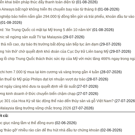
iển khai biện pháp thúc đẩy thanh toán điện tử
(01-08-2026)
Airways bất ngờ không hiển thị chuyến bay nào từ tháng 8
(01-08-2026)
ghiệp bảo hiểm nắm gần 294.000 tỷ đồng tiền gửi và trái phiếu, khoản đầu tư và
(01-08-2026)
d: 'Xe Trung Quốc có mặt tại Mỹ trong 5 đến 10 năm tới'
(01-08-2026)
ic sẽ ngừng sản xuất TV tại Malaysia
(29-07-2026)
t thả nổi cao, dự báo thị trường bất động sản tiếp tục ảm đạm
(29-07-2026)
ờng 'nín thở' chờ quyết định khó đoán của Cục Dự trữ Liên bang Mỹ
(29-07-2026)
g lồ chip Trung Quốc thách thức sức ép của Mỹ với mức tăng 466% ngay trong ng
chi hơn 7.000 tỷ mua lại kim cương và vàng trong gần 4 tuần
(28-07-2026)
àn thuế từ Mỹ giúp Philips đạt lợi nhuận vượt dự báo
(28-07-2026)
ed ngày càng khó đưa ra quyết định về lãi suất
(27-07-2026)
ờng kinh doanh ở Đức chuyển biến chậm chạp
(27-07-2026)
c 301 của Hoa Kỳ sẽ tác động thế nào đến thủy sản và gỗ Việt Nam?
(27-07-2026
 Malaysia tăng trưởng vững chắc trong 2026
(27-07-2026)
ết cũ:
c giục nâng tầm vị thế đồng euro
(02-06-2026)
ng 'tháo gỡ' nhiều rào cản để thu hút nhà đầu tư chứng khoán
(02-06-2026)