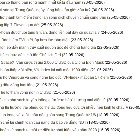
oại có tháng bán ròng mạnh nhất kể từ đầu năm
(30-05-2026)
tài sản tại Trung Quốc ngày càng hấp dẫn giới đầu tư?
(30-05-2026)
rở thành tâm điểm trong làn sóng dịch chuyển chuỗi cung ứng
(25-05-2026)
g lập 7-Eleven qua đời
(25-05-2026)
hoán đứt chuỗi tăng 8 tuần, dòng tiền bắt đáy có quay lại?
(24-05-2026)
 Bảo hiểm PVI thiết lập hợp tác toàn diện
(23-05-2026)
ghiệp đẩy mạnh truy xuất nguồn gốc để chống hàng giả
(22-05-2026)
hách thức đón chờ tân Chủ tịch Fed
(22-05-2026)
 SpaceX: Ván cược trị giá 2.000 tỷ USD của tỷ phú Elon Musk
(22-05-2026)
hoản thấp đột biến, VN-Index lại mất mốc 1900 điểm
(21-05-2026)
u họ Vingroup và công nghệ lao dốc, VN-Index mất gần 17 điểm
(21-05-2026)
g dầu đồng loạt tăng
(21-05-2026)
hé lộ tham vọng nghìn tỷ USD
(21-05-2026)
á cho nhà sách truyền thống giữa 'cơn bão' thương mại điện tử
(20-05-2026)
g thị trường trái phiếu có thể tác động tiêu cực tới nhiều nền kinh tế châu Á
(20-05
uan trọng về xuất khẩu nông sản sang Trung Quốc từ 1/6
(18-05-2026)
h chế tài chính toàn cầu nâng dự báo về đồng NDT
(18-05-2026)
hoãn kế hoạch ra mắt xe điện tự phát triển vào năm 2028
(16-05-2026)