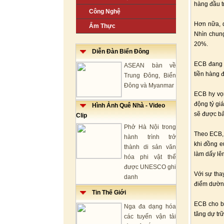
hàng đầu t
Công Nghệ
Hơn nữa, 
Ẩm Thực
Nhìn chung
20%.
Diễn Đàn Biển Đông
ECB đang 
ASEAN bàn về
tiền hàng 
Trung Đông, Biển
Đông và Myanmar
ECB hy vọ
động tỷ gi
Hình Ảnh Quê Nhà - Video
sẽ được bả
Clip
Phở Hà Nội trong
Theo ECB, 
hành trình trở
khi đồng e
thành di sản văn
làm dấy lê
hóa phi vật thể
được UNESCO ghi
Với sự tha
danh
điểm dường
Tin Thế Giới
ECB cho bi
Nga đa dạng hóa
tăng dự tr
các tuyến vận tải