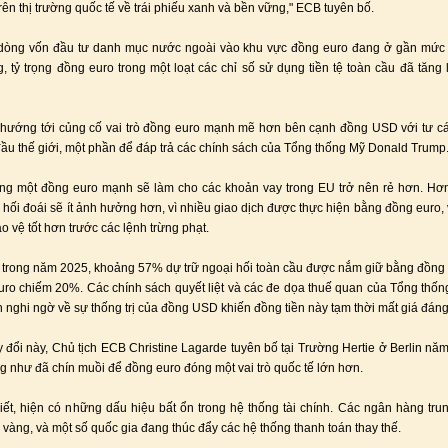
rên thị trường quốc tế về trái phiếu xanh và bền vững," ECB tuyên bố.
dòng vốn đầu tư danh mục nước ngoài vào khu vực đồng euro đang ở gần mức c
, tỷ trọng đồng euro trong một loạt các chỉ số sử dụng tiền tệ toàn cầu đã tăng
hướng tới củng cố vai trò đồng euro mạnh mẽ hơn bên cạnh đồng USD với tư cá
đầu thế giới, một phần để đáp trả các chính sách của Tổng thống Mỹ Donald Trump
ng một đồng euro mạnh sẽ làm cho các khoản vay trong EU trở nên rẻ hơn. Hơn
á hối đoái sẽ ít ảnh hưởng hơn, vì nhiều giao dịch được thực hiện bằng đồng euro,
o vệ tốt hơn trước các lệnh trừng phạt.
trong năm 2025, khoảng 57% dự trữ ngoại hối toàn cầu được nắm giữ bằng đồng
uro chiếm 20%. Các chính sách quyết liệt và các đe dọa thuế quan của Tổng thố
n nghi ngờ về sự thống trị của đồng USD khiến đồng tiền này tạm thời mất giá đáng
y đổi này, Chủ tịch ECB Christine Lagarde tuyên bố tại Trường Hertie ở Berlin năm
 như đã chín muồi để đồng euro đóng một vai trò quốc tế lớn hơn.
ết, hiện có những dấu hiệu bất ổn trong hệ thống tài chính. Các ngân hàng tr
ữ vàng, và một số quốc gia đang thúc đẩy các hệ thống thanh toán thay thế.