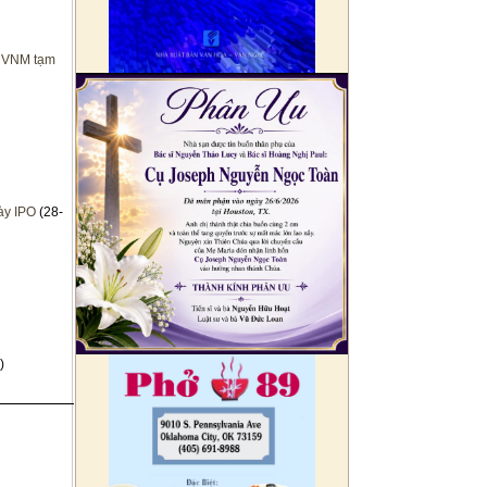
o VNM tạm
ày IPO
(28-
)