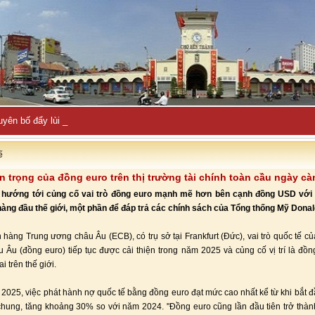
uyên bố đẩy lùi hàng loạt cuộc tấn công củ_
ế
 trọng của đồng euro trên thị trường tài chính toàn cầu ngày cà
hướng tới củng cố vai trò đồng euro mạnh mẽ hơn bên cạnh đồng USD với 
hàng đầu thế giới, một phần để đáp trả các chính sách của Tổng thống Mỹ Dona
hàng Trung ương châu Âu (ECB), có trụ sở tại Frankfurt (Đức), vai trò quốc tế củ
 Âu (đồng euro) tiếp tục được cải thiện trong năm 2025 và củng cố vị trí là đồn
i trên thế giới.
2025, việc phát hành nợ quốc tế bằng đồng euro đạt mức cao nhất kể từ khi bắt 
chung, tăng khoảng 30% so với năm 2024. "Đồng euro cũng lần đầu tiên trở thàn