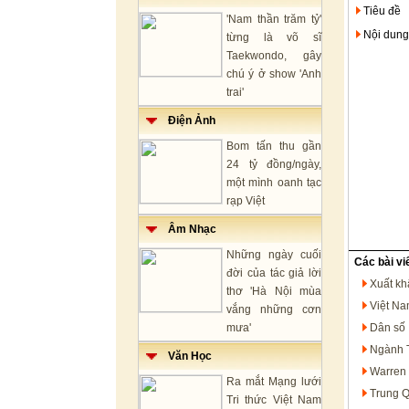
Tiêu đề
'Nam thần trăm tỷ'
Nội dung
từng là võ sĩ
Taekwondo, gây
chú ý ở show 'Anh
trai'
Điện Ảnh
Bom tấn thu gần
24 tỷ đồng/ngày,
một mình oanh tạc
rạp Việt
Âm Nhạc
Những ngày cuối
Các bài vi
đời của tác giả lời
Xuất kh
thơ 'Hà Nội mùa
Việt Na
vắng những cơn
mưa'
Dân số 
Ngành T
Văn Học
Warren 
Ra mắt Mạng lưới
Trung Q
Tri thức Việt Nam