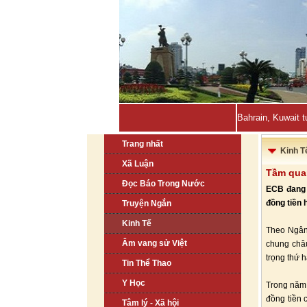
Bahrain, Kuwait t
Trang nhất
Kinh T
Xã Luận
Tầm quan
Đọc Báo Trong Nước
ECB đang 
đồng tiền 
Truyện Ngắn
Kinh Tế
Theo Ngân 
Âm vang sử Việt
chung châu
trọng thứ ha
Tin Thể Thao
Y Học
Trong năm 
đồng tiền 
Tâm lý - Xã hội