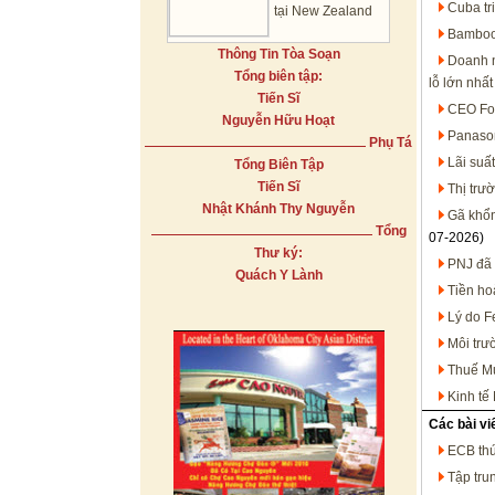
Cuba tr
tại New Zealand
Bamboo 
Thông Tin Tòa Soạn
Doanh n
Tổng biên tập:
lỗ lớn nhất
Tiến Sĩ
CEO For
Nguyễn Hữu Hoạt
Panason
Phụ Tá
Lãi suấ
Tổng Biên Tập
Tiến Sĩ
Thị trư
Nhật Khánh Thy Nguyễn
Gã khổn
Tổng
07-2026)
Thư ký:
PNJ đã 
Quách Y Lành
Tiền ho
Lý do F
Môi trư
Thuế Mụ
Kinh tế
Các bài vi
ECB thú
Tập tru