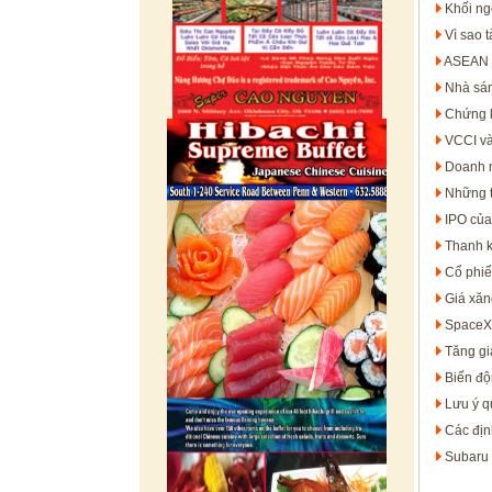
Khối ng
Vì sao 
ASEAN t
Nhà sán
Chứng k
VCCI và
Doanh n
Những t
IPO của
Thanh k
Cổ phiế
Giá xăn
SpaceX 
Tăng gi
Biến độn
Lưu ý q
Các địn
Subaru 