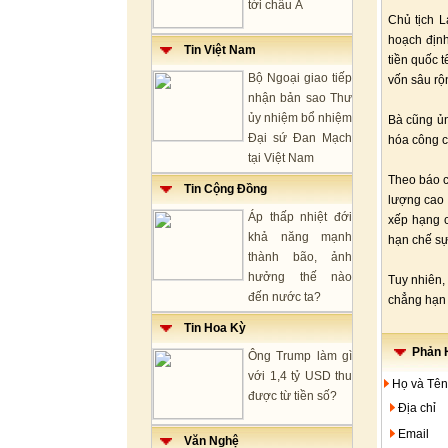
tới châu Á
Chủ tịch 
hoạch định
Tin Việt Nam
tiền quốc 
Bộ Ngoại giao tiếp
vốn sâu rộ
nhận bản sao Thư
ủy nhiệm bổ nhiệm
Bà cũng ủn
Đại sứ Đan Mạch
hóa công c
tại Việt Nam
Theo báo c
Tin Cộng Đồng
lượng cao 
Áp thấp nhiệt đới
xếp hạng 
khả năng mạnh
hạn chế sự 
thành bão, ảnh
hưởng thế nào
Tuy nhiên,
đến nước ta?
chẳng hạn 
Tin Hoa Kỳ
Phản H
Ông Trump làm gì
với 1,4 tỷ USD thu
Họ và Tên
được từ tiền số?
Địa chỉ
Email
Văn Nghệ