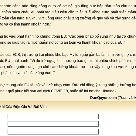
Lagarde cảnh báo rằng đồng euro có cơ hội gia tăng sức hấp dẫn toàn cầu như
 chính sách châu Âu phải tạo điều kiện cần thiết: “Để đồng euro phát triển thà
tế toàn cầu thực sự, khu vực đồng euro phải tăng trưởng về quy mô và xây dựng các
ng và có tính thanh khoản hơn.”
g hộ việc phát hành nợ chung trong EU: “Các biện pháp bổ sung như tài trợ chu
ộng sẽ giúp tạo ra một nguồn nợ công an toàn và thanh khoản cao của EU.”
áo của ECB, thị trường trái phiếu kho bạc Mỹ lớn gấp gần ba lần thị trường nợ chí
do EU phát hành. “Vì dự trữ ngoại hối thường bao gồm trái phiếu chính phủ và ti
cao, nên nguồn cung hạn chế các chứng khoán nợ như vậy trong khu vực đồng e
phát triển vai trò của đồng euro.”
 nợ chung của EU là một vấn đề nhạy cảm. Đức chỉ đồng ý trong những trường hợ
như quỹ phục hồi sau đại dịch COVID-19, hoặc để tài trợ cho Ukraine./.
DanQuyen.com
(
Theo
viet
ồi Của Độc Giả Về Bài Viết