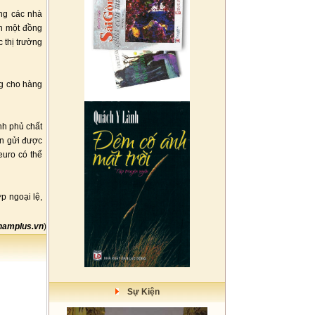
ng các nhà
nh một đồng
 thị trường
ng cho hàng
nh phủ chất
ền gửi được
uro có thể
p ngoại lệ,
namplus.vn
)
Sự Kiện