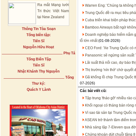
Ra mắt Mạng lưới
Warren Eng: 'Chúng ta không họ
Tri thức Việt Nam
Trung Quốc đề ra mục tiêu phát
tại New Zealand
Cuba triển khai biện pháp thúc
Bamboo Airways bất ngờ không 
Thông Tin Tòa Soạn
Doanh nghiệp bảo hiểm nắm gần
Tổng biên tập:
lỗ lớn nhất
(01-08-2026)
Tiến Sĩ
Nguyễn Hữu Hoạt
CEO Ford: 'Xe Trung Quốc có mặ
Phụ Tá
Panasonic sẽ ngừng sản xuất T
Tổng Biên Tập
Lãi suất thả nổi cao, dự báo t
Tiến Sĩ
Thị trường 'nín thở' chờ quyết
Nhật Khánh Thy Nguyễn
Gã khổng lồ chip Trung Quốc 
Tổng
07-2026)
Thư ký:
Quách Y Lành
Các bài viết cũ:
Tập trung 'tháo gỡ' nhiều rào 
Khối ngoại có tháng bán ròng
Vì sao tài sản tại Trung Quốc 
ASEAN trở thành tâm điểm tron
Nhà sáng lập 7-Eleven qua đờ
Chứng khoán đứt chuỗi tăng 8 t