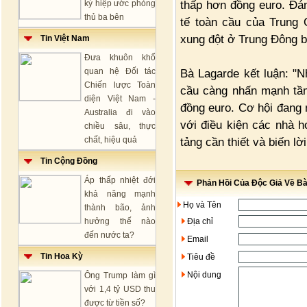
thấp hơn đồng euro. Đán
ký hiệp ước phòng
thủ ba bên
tế toàn cầu của Trung 
xung đột ở Trung Đông b
Tin Việt Nam
Đưa khuôn khổ
quan hệ Đối tác
Bà Lagarde kết luận: "N
Chiến lược Toàn
cầu càng nhấn mạnh tầm
diện Việt Nam -
đồng euro. Cơ hội đang 
Australia đi vào
với điều kiện các nhà h
chiều sâu, thực
chất, hiệu quả
tảng cần thiết và biến lờ
Tin Cộng Đồng
Áp thấp nhiệt đới
Phản Hồi Của Độc Giả Về Bài
khả năng mạnh
Họ và Tên
thành bão, ảnh
hưởng thế nào
Địa chỉ
đến nước ta?
Email
Tin Hoa Kỳ
Tiêu đề
Nội dung
Ông Trump làm gì
với 1,4 tỷ USD thu
được từ tiền số?