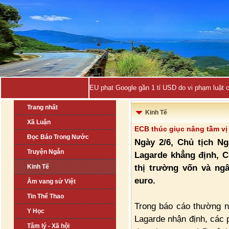
EU phạt Google gần 1 tỉ USD do vi phạm luật 
Trang nhất
Kinh Tế
Xã Luận
ECB thúc giục nâng tầm vị
Đọc Báo Trong Nước
Ngày 2/6, Chủ tịch N
Truyện Ngắn
Lagarde khẳng định, C
thị trường vốn và ng
Kinh Tế
euro.
Âm vang sử Việt
Tin Thể Thao
Trong báo cáo thường n
Y Học
Lagarde nhận định, các 
Tâm lý - Xã hội