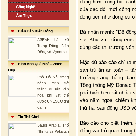
dạng hơn trong bối cảnh
Công Nghệ
của các đổi mới công ng
Ẩm Thực
đồng tiền như đồng euro 
Bà nhấn mạnh: "Để đồng 
Diễn Đàn Biển Đông
sự, Khu vực đồng euro
ASEAN bàn về
Trung Đông, Biển
cùng các thị trường vốn
Đông và Myanmar
Mặc dù báo cáo chỉ ra m
Hình Ảnh Quê Nhà - Video
sản trú ẩn an toàn – tă
Clip
trường căng thẳng, bao
Phở Hà Nội trong
hành trình trở
Tổng thống Mỹ Donald T
thành di sản văn
phổ biến hơn rất nhiều 
hóa phi vật thể
vào năm ngoái chiếm kho
được UNESCO ghi
thứ hai sau đồng USD vớ
danh
Tin Thế Giới
Báo cáo cho biết thêm,
Saudi Arabia, Thổ
đóng vai trò quan trọng
Nhĩ Kỳ và Pakistan