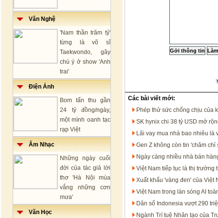
Văn Nghệ
'Nam thần trăm tỷ'
từng là võ sĩ
Taekwondo, gây
chú ý ở show 'Anh
trai'
Điện Ảnh
Các bài viết mới:
Bom tấn thu gần
24 tỷ đồng/ngày,
Phép thử sức chống chịu của 
một mình oanh tạc
SK hynix chi 38 tỷ USD mở rộng
rạp Việt
Lãi vay mua nhà bao nhiêu là 
Âm Nhạc
Gen Z không còn tin 'chăm chỉ 
Ngày càng nhiều nhà bán hàng
Những ngày cuối
đời của tác giả lời
Việt Nam tiếp tục là thị trườ
thơ 'Hà Nội mùa
Xuất khẩu 'vàng đen' của Việt
vắng những cơn
Việt Nam trong làn sóng AI t
mưa'
Dân số Indonesia vượt 290 tri
Văn Học
Ngành Trí tuệ Nhân tạo của T