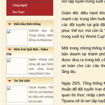
nơi tập luyện trong suốt 
Công Nghệ
Ẩm Thực
Giám đốc điều hành Wor
mạnh các trung tâm huấn 
các đội tuyển tại giải đ
Diễn Đàn Biển Đông
phục thể lực mà còn là 
ASEAN bàn về
Trung Đông, Biển
trong suốt kỳ World Cup
Đông và Myanmar
Một trong những thông ti
Hình Ảnh Quê Nhà - Video
bản doanh tại thành ph
Clip
được đưa ra trong bối cả
Ngắm những loài
động vật quý hiếm
an toàn cho các cầu th
sinh sống trong
lắng dịu.
rừng Khánh Hòa
Tin Thế Giới
Ngày 25/5, Tổng thống 
Saudi Arabia, Thổ
thuận để đội tuyển Iran 
Nhĩ Kỳ và Pakistan
quan thị thực nhập cảnh
ký hiệp ước phòng
Tijuana sẽ là nơi tập lu
thủ ba bên