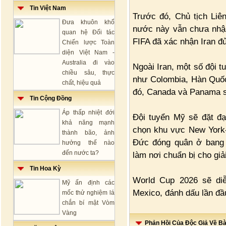
Tin Việt Nam
Trước đó, Chủ tịch Liên
Đưa khuôn khổ
nước này vẫn chưa nhận
quan hệ Đối tác
FIFA đã xác nhận Iran đủ
Chiến lược Toàn
diện Việt Nam -
Australia đi vào
Ngoài Iran, một số đội 
chiều sâu, thực
như Colombia, Hàn Quốc
chất, hiệu quả
đó, Canada và Panama sẽ
Tin Cộng Đồng
Áp thấp nhiệt đới
Đội tuyển Mỹ sẽ đặt đại
khả năng mạnh
chọn khu vực New York-
thành bão, ảnh
Đức đóng quân ở bang N
hưởng thế nào
đến nước ta?
làm nơi chuẩn bị cho giả
Tin Hoa Kỳ
World Cup 2026 sẽ diễ
Mỹ ấn định các
Mexico, đánh dấu lần đầu
mốc thử nghiệm lá
chắn bí mật Vòm
Vàng
Phản Hồi Của Độc Giả Về Bài