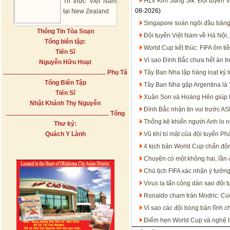
HLV Kim Sang Sik: Đội tuyển V
Tri thức Việt Nam
08-2026)
tại New Zealand
Singapore soán ngôi đầu bảng
Thông Tin Tòa Soạn
Đội tuyển Việt Nam về Hà Nội,
Tổng biên tập:
World Cup kết thúc: FIFA ôm t
Tiến Sĩ
Vì sao Đình Bắc chưa hết án 
Nguyễn Hữu Hoạt
Phụ Tá
Tây Ban Nha lập hàng loạt kỷ 
Tổng Biên Tập
Tây Ban Nha gặp Argentina là '
Tiến Sĩ
Xuân Son và Hoàng Hên giúp 
Nhật Khánh Thy Nguyễn
Đình Bắc nhận tin vui trước 
Tổng
Thống kê khiến người Anh lo n
Thư ký:
Quách Y Lành
Vũ khí bí mật của đội tuyển P
4 kịch bản World Cup chấn độn
Chuyện có một không hai, lần đ
Chủ tịch FIFA xác nhận ý tưởn
Virus lạ tấn công dàn sao đội 
Ronaldo chạm trán Modric: Cu
Vì sao các đội bóng bản lĩnh c
Điểm hẹn World Cup và nghệ th