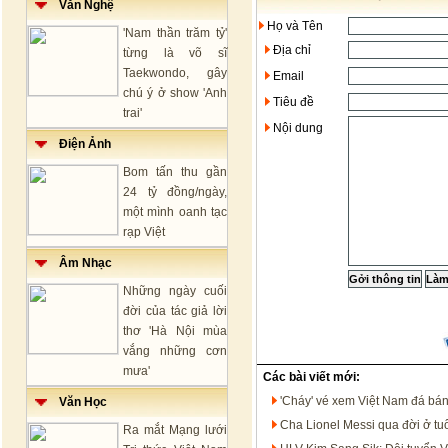
Văn Nghệ
Họ và Tên
'Nam thần trăm tỷ'
Địa chỉ
từng là võ sĩ
Taekwondo, gây
Email
chú ý ở show 'Anh
Tiêu đề
trai'
Nội dung
Điện Ảnh
Bom tấn thu gần
24 tỷ đồng/ngày,
một mình oanh tạc
rạp Việt
Âm Nhạc
Những ngày cuối
đời của tác giả lời
thơ 'Hà Nội mùa
vắng những cơn
mưa'
Các bài viết mới:
'Cháy' vé xem Việt Nam đá bá
Văn Học
Cha Lionel Messi qua đời ở tu
Ra mắt Mạng lưới