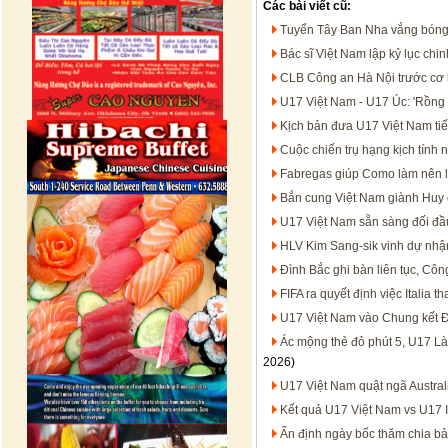
Các bài viết cũ:
Tuyển Tây Ban Nha vắng bóng 
Bác sĩ Việt Nam lập kỷ lục chi
CLB Công an Hà Nội trước cơ 
U17 Việt Nam - U17 Úc: 'Rồng v
Kịch bản đưa U17 Việt Nam tiế
Cuộc chiến trụ hạng kịch tính 
Fabregas giúp Como làm nên l
Bắn cung Việt Nam giành Huy 
U17 Việt Nam sẵn sàng đối đầ
HLV Kim Sang-sik vinh dự nhậ
Đình Bắc ghi bàn liên tục, Côn
FIFA ra quyết định việc Italia 
U17 Việt Nam vào Chung kết Đ
Ác mộng thẻ đỏ phút 5, U17 L
2026)
U17 Việt Nam quật ngã Austral
Kết quả U17 Việt Nam vs U17 
Ấn định ngày bốc thăm chia b