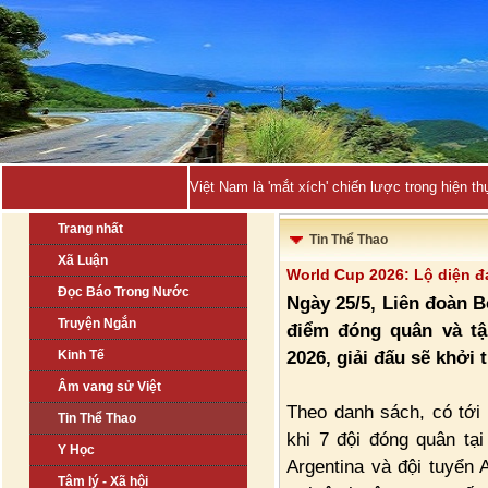
Việt Nam là 'mắt xích' chiến lược trong hiện
Trang nhất
Tin Thể Thao
Xã Luận
World Cup 2026: Lộ diện đ
Đọc Báo Trong Nước
Ngày 25/5, Liên đoàn B
Truyện Ngắn
điểm đóng quân và tậ
2026, giải đấu sẽ khởi 
Kinh Tế
Âm vang sử Việt
Theo danh sách, có tới 
Tin Thể Thao
khi 7 đội đóng quân tạ
Y Học
Argentina và đội tuyển
Tâm lý - Xã hội