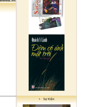
aotintuc.vn
)
Sự Kiện