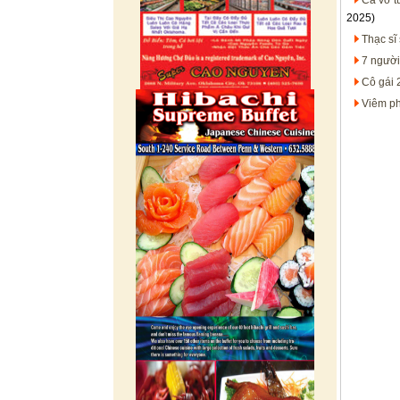
Ca vỡ t
2025)
Thạc sĩ
7 người
Cô gái 
Viêm ph