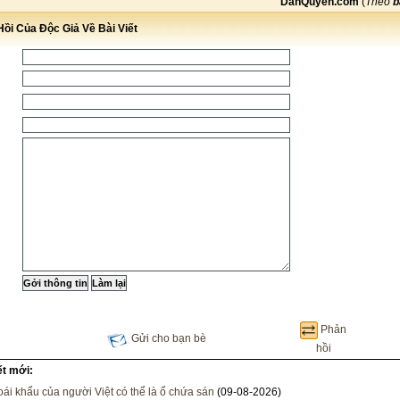
DanQuyen.com
(
Theo
b
ồi Của Độc Giả Về Bài Viết
Phản
Gửi cho bạn bè
hồi
ết mới:
ái khẩu của người Việt có thể là ổ chứa sán
(09-08-2026)