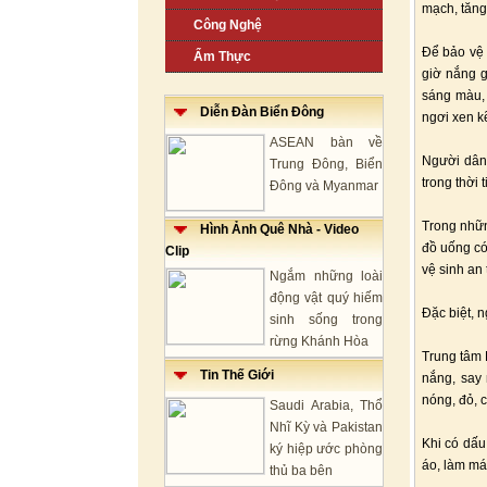
mạch, tăng
Công Nghệ
Để bảo vệ 
Ẩm Thực
giờ nắng g
sáng màu, 
Diễn Đàn Biển Đông
ngơi xen kẽ
ASEAN bàn về
Người dân
Trung Đông, Biển
trong thời 
Đông và Myanmar
Trong nhữn
Hình Ảnh Quê Nhà - Video
đồ uống có
Clip
vệ sinh an
Ngắm những loài
động vật quý hiếm
Đặc biệt, 
sinh sống trong
rừng Khánh Hòa
Trung tâm 
Tin Thế Giới
nắng, say
nóng, đỏ, c
Saudi Arabia, Thổ
Nhĩ Kỳ và Pakistan
Khi có dấu
ký hiệp ước phòng
áo, làm mát
thủ ba bên