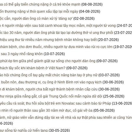
 có thể gây biến chứng nặng ở cả trẻ khỏe mạnh
(08-08-2026)
tổn thương nặng vì thói quen xấu lặp lại mỗi ngày
(04-08-2026)
độc cắn, người đàn ông có màn xử lý 'đáng sợ'
(02-08-2026)
h 4 người nhập viện sau bát canh khoai tây mọc mầm, một người tử vong
(24-07-2
ốc lào 30 năm, người đàn ông phải tái tạo lại đường thở vì ung thư phổi
(23-07-202
hiệu ung thư từ nhiều năm nhưng bệnh nhân không hay biết
(20-07-2026)
khám bệnh, cho đơn thuốc, nhiều người tự đưa mình vào rủi ro cực lớn
(19-07-202
sau 3 ngày nhổ răng khôn
(10-07-2026)
phút ép tim giữa phố giành giật sự sống cho người đàn ông
(09-07-2026)
khách tây sốc khi khám bệnh ở Việt Nam?
(09-07-2026)
o hội chứng ống cổ tay gây mất chức năng bàn tay ở phụ nữ
(03-07-2026)
, buồn nôn, đau thượng vị, cụ ông ở Ninh Bình rơi vào nguy kịch
(30-06-2026)
 đi khám bệnh, người cha bất ngờ thành bệnh nhân cấp cứu
(30-06-2026)
 như ninja giữa nắng gắt, cô gái Trung Quốc nổi mẩn ngứa dữ dội
(25-06-2026)
 yêu cầu rà soát, thu hồi sữa bột trẻ em Novalac sau cảnh báo từ Pháp
(13-06-2026
 nhìn rõ người thân sau gần 30 năm mờ đục, cô gái vỡ òa
(05-06-2026)
đánh, nữ giáo viên vẫn đứng dậy lái xe về nhà và sự thật phía sau khiến ai cũng 'rù
06-2026)
 sự sống từ nghĩa cử hiến tạng
(30-05-2026)