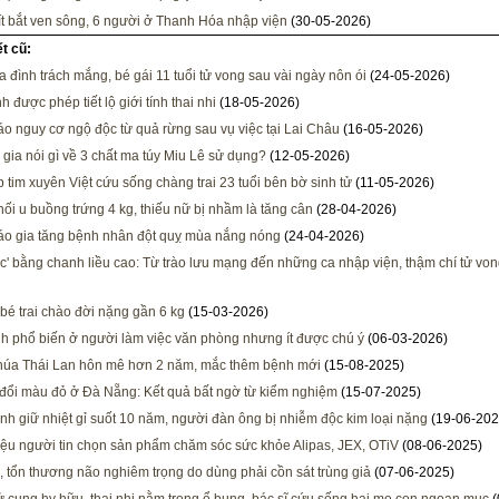
ít bắt ven sông, 6 người ở Thanh Hóa nhập viện
(30-05-2026)
ết cũ:
ia đình trách mắng, bé gái 11 tuổi tử vong sau vài ngày nôn ói
(24-05-2026)
 được phép tiết lộ giới tính thai nhi
(18-05-2026)
o nguy cơ ngộ độc từ quả rừng sau vụ việc tại Lai Châu
(16-05-2026)
gia nói gì về 3 chất ma túy Miu Lê sử dụng?
(12-05-2026)
 tim xuyên Việt cứu sống chàng trai 23 tuổi bên bờ sinh tử
(11-05-2026)
ối u buồng trứng 4 kg, thiếu nữ bị nhầm là tăng cân
(28-04-2026)
o gia tăng bệnh nhân đột quỵ mùa nắng nóng
(24-04-2026)
ộc' bằng chanh liều cao: Từ trào lưu mạng đến những ca nhập viện, thậm chí tử vo
bé trai chào đời nặng gần 6 kg
(15-03-2026)
h phổ biến ở người làm việc văn phòng nhưng ít được chú ý
(06-03-2026)
úa Thái Lan hôn mê hơn 2 năm, mắc thêm bệnh mới
(15-08-2025)
đổi màu đỏ ở Đà Nẵng: Kết quả bất ngờ từ kiểm nghiệm
(15-07-2025)
nh giữ nhiệt gỉ suốt 10 năm, người đàn ông bị nhiễm độc kim loại nặng
(19-06-202
iệu người tin chọn sản phẩm chăm sóc sức khỏe Alipas, JEX, OTiV
(08-06-2025)
 tổn thương não nghiêm trọng do dùng phải cồn sát trùng giả
(07-06-2025)