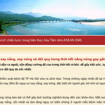
 xích' chiến lược trong hiện thực hóa Tầm nhìn ASEAN 2045
say nắng, say nóng và đột quỵ trong thời tiết nắng nóng gay gắt
 dân ra ngoài, vận động cường độ cao trong thời tiết oi bức dễ gây kiệt sức, tụ
cơ đột quỵ do sốc nhiệt.
Kiểm soát bệnh tật TP Hà Nội vừa ra cảnh báo: Trong những ngày nhiệt độ tại 
ện nay, tiềm ẩn nguy cơ say nắng, say nóng, đặc biệt với người già, trẻ nhỏ và ngư
nắng nóng kéo dài có thể gây ảnh hưởng nghiêm trọng đến sức khỏe như: Mất nướ
 say nắng, sốc nhiệt và làm tăng nguy cơ biến chứng ở người mắc bệnh mãn t