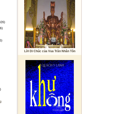
026)
6)
6)
Lời Di Chúc của Vua Trần Nhân Tôn
)
ng