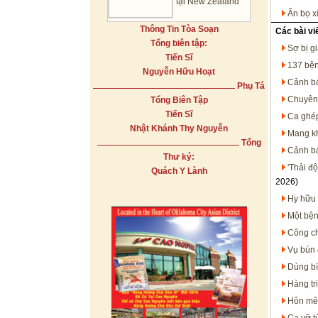
tại New Zealand
Ăn bọ x
Thông Tin Tòa Soạn
Các bài vi
Tổng biên tập:
Sợ bị g
Tiến Sĩ
137 bệnh
Nguyễn Hữu Hoạt
Cảnh bá
Phụ Tá
Chuyên 
Tổng Biên Tập
Tiến Sĩ
Ca ghép
Nhật Khánh Thy Nguyễn
Mang kh
Tổng
Cảnh bá
Thư ký:
'Thải đ
Quách Y Lành
2026)
Hy hữu 
Một bện
Công ch
Vụ bún 
Dùng bì
Hàng tr
Hôn mê,