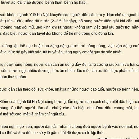
 huyết áp, đái tháo đường, bệnh thận, bệnh hô hấp...
sức khỏe, ngành Y tế Hà Nội khuyến cáo người dân cần lưu ý: Hạn chế ra ngoài 
ắt (10h–16h); uống đủ nước (2–2,5 lít/ngày), bổ sung nước điện giải khi cần; 
thoáng mát; đội mũ, đeo kính khi ra ngoài; không làm việc quá lâu dưới trời nắn
; đặc biệt, người dân tuyệt đối không để trẻ nhỏ trong ô tô đóng kín.
 không tập thể dục hoặc lao động nặng dưới trời nắng nóng; việc vận động cư
tiết oi bức dễ gây kiệt sức, tụt huyết áp, tăng nguy cơ đột quỵ do sốc nhiệt.
g ngày nắng nóng, người dân cần ăn uống đầy đủ, tăng cường rau xanh và trái c
 cồn, nước ngọt nhiều đường, thức ăn nhiều dầu mỡ; cần ưu tiên thực phẩm dễ ti
 toàn thưc phẩm.
người dân cần theo dõi sức khỏe, nhất là những người cao tuổi, người có bệnh nền.
Kiểm soát bệnh tật Hà Nội cũng hướng dẫn người dân cách nhận biết dấu hiệu c
 nóng. Cụ thể, người dân cần chú ý các dấu hiệu như: Đau đầu, chóng mặt, bu
ó thể sốt cao; mệt lả, thậm chí ngất xỉu...
 hiệu nghi ngờ trên, người dân cần nhanh chóng đưa người bệnh vào nơi mát, nớ
 cơ thể và đưa đến cơ sở y tế gần nhất để được xử trí kịp thời.