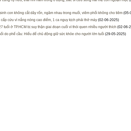
ử cung hy hữu, thai nhi nằm trong ổ bụng, bác sĩ cứu sống hai mẹ con ngoạn mục
(
 sinh con không cắt dây rốn, ngâm nhau trong muối, viêm phổi không cho tiêm
(05-
 cấp cứu vì nắng nóng cao điểm, 1 ca nguy kịch phải thở máy
(02-06-2025)
27 tuổi ở TP.HCM bị suy thận giai đoạn cuối vì thói quen nhiều người thích
(02-06-2
ổi do phế cầu: Hiểu để chủ động giữ sức khỏe cho người lớn tuổi
(29-05-2025)