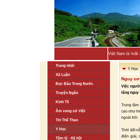
Việt Nam là 'mắt
Trang nhất
Y Học
Xã Luận
Nguy cơ 
Đọc Báo Trong Nước
Việc người
tăng nguy 
Truyện Ngắn
Kinh Tế
Trung tâm 
Âm vang sử Việt
cao như hi
ngoài trời.
Tin Thể Thao
Y Học
Thời tiết 
điện giải,
Tâm lý - Xã hội