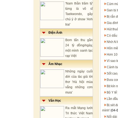
'Nam thần trăm tỷ'
Cúm mùa
từng là võ sĩ
Gan bị 
Taekwondo, gây
Bị rắn 
chú ý ở show 'Anh
Gia đìn
trai'
Hút thu
Điện Ảnh
Có dấu 
Bom tấn thu gần
Nhờ AI 
24 tỷ đồng/ngày,
Hôn mê 
một mình oanh tạc
Hơn 10 
rạp Việt
Vì sao 
Âm Nhạc
Cảnh bá
Những ngày cuối
Sốt cao
đời của tác giả lời
Đưa con
thơ 'Hà Nội mùa
Bịt kín
vắng những cơn
mưa'
Bộ Y tế
Lần đầu
Văn Học
Bị sét 
Ra mắt Mạng lưới
mình'
(04-
Tri thức Việt Nam
Nối dài