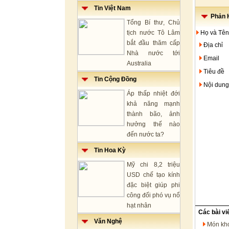
Tin Việt Nam
Phản H
Tổng Bí thư, Chủ
tịch nước Tô Lâm
Họ và Tên
bắt đầu thăm cấp
Địa chỉ
Nhà nước tới
Email
Australia
Tiêu đề
Tin Cộng Đồng
Nội dung
Áp thấp nhiệt đới
khả năng mạnh
thành bão, ảnh
hưởng thế nào
đến nước ta?
Tin Hoa Kỳ
Mỹ chi 8,2 triệu
USD chế tạo kính
đặc biệt giúp phi
công đối phó vụ nổ
hạt nhân
Các bài vi
Văn Nghệ
Món kho