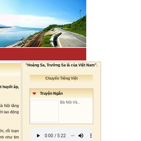
"Hoàng Sa, Trường Sa là của Việt Nam".
Chuyển Tiếng Việt
t huyết áp,
Truyện Ngắn
Bà Nội Và...
Hà Nội tăng
ời lao động
c, rối loạn
ính như tim