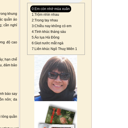
0:Em còn nhớ mùa xuân
trong khung
1:Trộm nhìn nhau
mặc quần áo
2:Trong tay nhau
g; cần nghỉ
3:Chiều nay không có em
4:Tình khúc tháng sáu
5:Áo lụa Hà Đông
ờng độ cao
6:Giọt nước mắt ngà
7:Liên khúc Ngô Thuỵ Miên 1
ây; hạn chế
êu, đảm bảo
ảnh báo say
ồn nôn; da
i lỏng quần