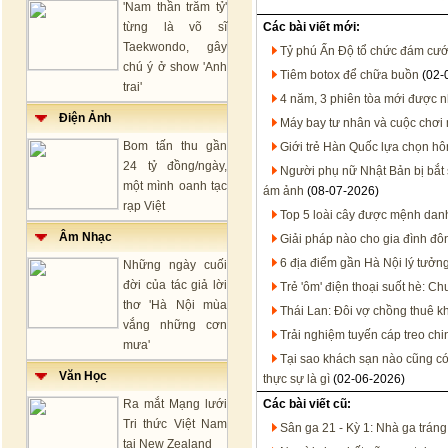
'Nam thần trăm tỷ'
từng là võ sĩ
Các bài viết mới:
Taekwondo, gây
Tỷ phú Ấn Độ tổ chức đám cướ
chú ý ở show 'Anh
Tiêm botox để chữa buồn
(02-
trai'
4 năm, 3 phiên tòa mới được n
Điện Ảnh
Máy bay tư nhân và cuộc chơi 
Bom tấn thu gần
Giới trẻ Hàn Quốc lựa chọn hô
24 tỷ đồng/ngày,
Người phụ nữ Nhật Bản bị bắt 
một mình oanh tạc
ám ảnh
(08-07-2026)
rạp Việt
Top 5 loài cây được mệnh danh
Âm Nhạc
Giải pháp nào cho gia đình đô
6 địa điểm gần Hà Nội lý tưởn
Những ngày cuối
đời của tác giả lời
Trẻ 'ôm' điện thoại suốt hè: 
thơ 'Hà Nội mùa
Thái Lan: Đôi vợ chồng thuê k
vắng những cơn
Trải nghiệm tuyến cáp treo chi
mưa'
Tại sao khách sạn nào cũng c
Văn Học
thực sự là gì
(02-06-2026)
Ra mắt Mạng lưới
Các bài viết cũ:
Tri thức Việt Nam
Sân ga 21 - Kỳ 1: Nhà ga tráng
tại New Zealand