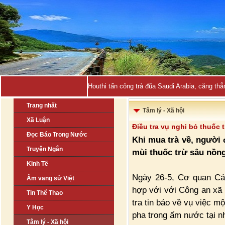
Việt Nam là -
Trang nhất
Tâm lý - Xã hội
Xã Luận
Điều tra vụ nghi bỏ thuốc 
Đọc Báo Trong Nước
Khi mua trà về, người 
Truyện Ngắn
mùi thuốc trừ sâu nồng
Kinh Tế
Ngày 26-5, Cơ quan Cản
Âm vang sử Việt
hợp với với Công an xã 
Tin Thể Thao
tra tin báo về vụ việc m
Y Học
pha trong ấm nước tại nh
Tâm lý - Xã hội