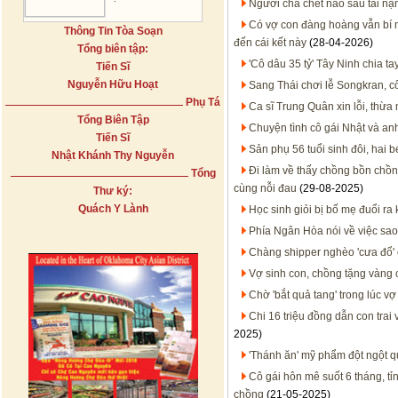
Người cha chết não sau tai nạ
Có vợ con đàng hoàng vẫn bí 
Thông Tin Tòa Soạn
đến cái kết này
(28-04-2026)
Tổng biên tập:
'Cô dâu 35 tỷ' Tây Ninh chia t
Tiến Sĩ
Nguyễn Hữu Hoạt
Sang Thái chơi lễ Songkran, 
Phụ Tá
Ca sĩ Trung Quân xin lỗi, thừa 
Tổng Biên Tập
Chuyện tình cô gái Nhật và an
Tiến Sĩ
Sản phụ 56 tuổi sinh đôi, hai 
Nhật Khánh Thy Nguyễn
Đi làm về thấy chồng bồn chồn l
Tổng
cùng nỗi đau
(29-08-2025)
Thư ký:
Quách Y Lành
Học sinh giỏi bị bố mẹ đuổi ra 
Phía Ngân Hòa nói về việc sao
Chàng shipper nghèo 'cưa đổ' 
Vợ sinh con, chồng tặng vàng
Chờ 'bắt quả tang' trong lúc v
Chi 16 triệu đồng dẫn con tra
2025)
'Thánh ăn' mỹ phẩm đột ngột 
Cô gái hôn mê suốt 6 tháng, tỉ
chồng
(21-05-2025)