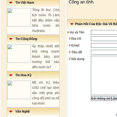
Công an tỉnh.
Tin Việt Nam
Tổng Bí thư, Chủ
tịch nước Tô Lâm
bắt đầu thăm cấp
Phản Hồi Của Độc Giả Về Bài
Nhà nước tới
Australia
Họ và Tên
Địa chỉ
Tin Cộng Đồng
Email
Áp thấp nhiệt đới
khả năng mạnh
Tiêu đề
thành bão, ảnh
Nội dung
hưởng thế nào
đến nước ta?
Tin Hoa Kỳ
Mỹ chi 8,2 triệu
USD chế tạo kính
đặc biệt giúp phi
công đối phó vụ nổ
hạt nhân
Văn Nghệ