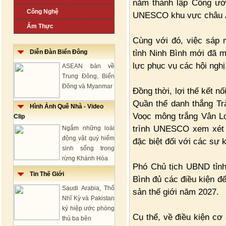
năm thành lập Công ướ
Công Nghệ
UNESCO khu vực châu 
Ẩm Thực
Cùng với đó, việc sáp 
tỉnh Ninh Bình mới đã m
Diễn Đàn Biển Đông
lực phục vụ các hội nghị
ASEAN bàn về
Trung Đông, Biển
Đông và Myanmar
Đồng thời, lợi thế kết nố
Quần thể danh thắng Tr
Hình Ảnh Quê Nhà - Video
Voọc mông trắng Vân L
Clip
trình UNESCO xem xét g
Ngắm những loài
động vật quý hiếm
đặc biệt đối với các sự 
sinh sống trong
rừng Khánh Hòa
Phó Chủ tịch UBND tỉnh
Tin Thế Giới
Bình đủ các điều kiện đ
Saudi Arabia, Thổ
sản thế giới năm 2027.
Nhĩ Kỳ và Pakistan
ký hiệp ước phòng
Cụ thể, về điều kiện cơ 
thủ ba bên