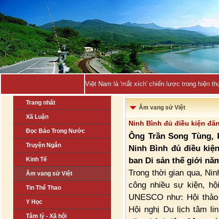
Việt Nam là 'mắt xích' chiến lược trong hiện
Trang nhất
Âm vang sử Việt
Xã Luận
Ninh Bình đủ điều kiện đăn
Đọc Báo Trong Nước
Ông Trần Song Tùng, 
Truyện Ngắn
Ninh Bình đủ điều kiệ
ban Di sản thế giới nă
Kinh Tế
Trong thời gian qua, Ni
Âm vang sử Việt
công nhiều sự kiện, hộ
Tin Thể Thao
UNESCO như: Hội thảo q
Y Học
Hội nghị Du lịch tâm li
Tâm lý - Xã hội