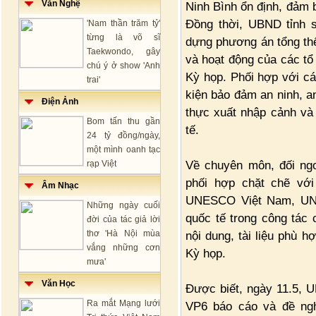
Văn Nghệ
Ninh Bình ổn định, đảm 
Đồng thời, UBND tỉnh s
'Nam thần trăm tỷ'
từng là võ sĩ
dựng phương án tổng thể
Taekwondo, gây
và hoạt động của các tổ
chú ý ở show 'Anh
Kỳ họp. Phối hợp với cá
trai'
kiện bảo đảm an ninh, an t
Điện Ảnh
thực xuất nhập cảnh và 
Bom tấn thu gần
tế.
24 tỷ đồng/ngày,
một mình oanh tạc
Về chuyên môn, đối ngo
rạp Việt
phối hợp chặt chẽ vớ
Âm Nhạc
UNESCO Việt Nam, UNE
Những ngày cuối
quốc tế trong công tác 
đời của tác giả lời
thơ 'Hà Nội mùa
nội dung, tài liệu phù 
vắng những cơn
Kỳ họp.
mưa'
Văn Học
Được biết, ngày 11.5, 
Ra mắt Mạng lưới
VP6 báo cáo và đề ng