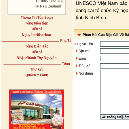
Tri thức Việt Nam
UNESCO Việt Nam báo cá
tại New Zealand
đăng cai tổ chức Kỳ họp 
tỉnh Ninh Bình.
Thông Tin Tòa Soạn
Tổng biên tập:
Tiến Sĩ
Nguyễn Hữu Hoạt
Phản Hồi Của Độc Giả Về Bài
Phụ Tá
Họ và Tên
Tổng Biên Tập
Địa chỉ
Tiến Sĩ
Nhật Khánh Thy Nguyễn
Email
Tổng
Tiêu đề
Thư ký:
Nội dung
Quách Y Lành