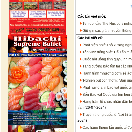
Các bài viết mới:
Tên gọi cầu Thê Húc có ý nghĩ
Giữ gìn các giá trị truyền thốn
Các bài viết cũ:
Phát hiện nhiều bộ xương ngh
Tôn vinh tiếng Việt: Dấu ấn th
Quốc hội đồng tình quy định m
Tăng cường bảo tồn tại các kh
Hành trình 'nhường cơm sẻ áo'
'Nghiên bút còn thơm': 'Bản g
Phát huy giá trị bảo vật quốc 
Bốn Bảo vật Quốc gia lên tem 
Hàng trăm tổ chức nhân dân to
trần
(26-07-2024)
Truyền thông quốc tế: 'Lời tri 
2024)
Các hãng thông tấn quốc tế đư