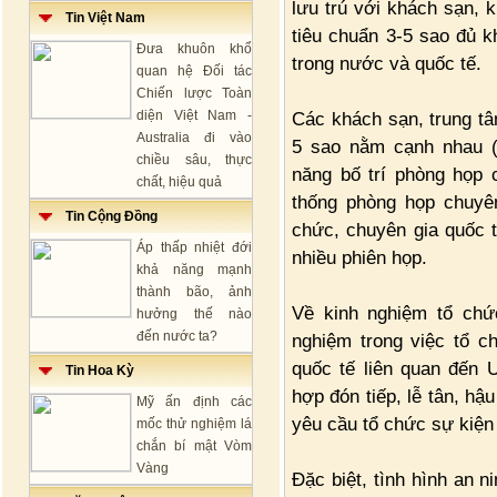
lưu trú với khách sạn, 
Tin Việt Nam
tiêu chuẩn 3-5 sao đủ k
Đưa khuôn khổ
trong nước và quốc tế.
quan hệ Đối tác
Chiến lược Toàn
diện Việt Nam -
Các khách sạn, trung tâ
Australia đi vào
5 sao nằm cạnh nhau (
chiều sâu, thực
năng bố trí phòng họp 
chất, hiệu quả
thống phòng họp chuyên
Tin Cộng Đồng
chức, chuyên gia quốc 
Áp thấp nhiệt đới
nhiều phiên họp.
khả năng mạnh
thành bão, ảnh
Về kinh nghiệm tổ chức
hưởng thế nào
đến nước ta?
nghiệm trong việc tổ c
quốc tế liên quan đến
Tin Hoa Kỳ
hợp đón tiếp, lễ tân, hậ
Mỹ ấn định các
yêu cầu tổ chức sự kiện
mốc thử nghiệm lá
chắn bí mật Vòm
Vàng
Đặc biệt, tình hình an ni