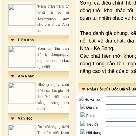
Sơn), cầ điều chỉnh hệ 
'Nam thần trăm tỷ'
đồng thời khai thác tốt
từng là võ sĩ
quan tự nhiên phục vụ h
Taekwondo, gây
chú ý ở show 'Anh
trai'
Theo đánh giá chung, kết
nổi bật về địa chất, đ
Điện Ảnh
Nha - Kẻ Bàng.
Bom tấn thu gần
24 tỷ đồng/ngày,
Các phát hiện mới không
một mình oanh tạc
năng trong bảo tồn, ngh
rạp Việt
nâng cao vị thế của di sả
Âm Nhạc
Những ngày cuối
Phản Hồi Của Độc Giả Về Bài
đời của tác giả lời
thơ 'Hà Nội mùa
Họ và Tên
vắng những cơn
Địa chỉ
mưa'
Email
Văn Học
Tiêu đề
Ra mắt Mạng lưới
Tri thức Việt Nam
Nội dung