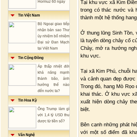
Tại khu vực xã Kim Điền
Hormuz 60 ngày
trong có thác nước và h
Tin Việt Nam
thành một hệ thống hang
Bộ Ngoại giao tiếp
nhận bản sao Thư
Ở thung lũng Sinh Tồn, 
ủy nhiệm bổ nhiệm
là tuyến dòng chảy cổ củ
Đại sứ Đan Mạch
Chày, mở ra hướng nghi
tại Việt Nam
khu vực.
Tin Cộng Đồng
Áp thấp nhiệt đới
Tại xã Kim Phú, chuỗi h
khả năng mạnh
và cảnh quan đẹp được đ
thành bão, ảnh
hưởng thế nào
Trong đó, hang Mò Rọo d
đến nước ta?
khai thác. Ở khu vực x
Tin Hoa Kỳ
xuất hiện dòng chảy th
biệt.
Ông Trump làm gì
với 1,4 tỷ USD thu
được từ tiền số?
Bên cạnh những phát hiệ
với một số điểm đã kha
Văn Nghệ