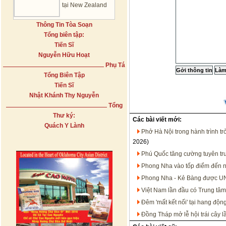
tại New Zealand
Thông Tin Tòa Soạn
Tổng biên tập:
Tiến Sĩ
Nguyễn Hữu Hoạt
Phụ Tá
Tổng Biên Tập
Tiến Sĩ
Nhật Khánh Thy Nguyễn
Tổng
Thư ký:
Các bài viết mới:
Quách Y Lành
Phở Hà Nội trong hành trình t
2026)
Phú Quốc tăng cường tuyên tru
Phong Nha vào tốp điểm đến n
Phong Nha - Kẻ Bàng được UN
Việt Nam lần đầu có Trung tâm
Đêm 'mất kết nối' tại hang động
Đồng Tháp mở lễ hội trái cây 