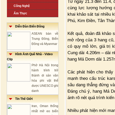
Từ ngày 21.3 đến 11.4,
Công Nghệ
cùng lực lượng hướng d
Ẩm Thực
khai khảo sát tại nhiều
Phú, Kim Điền, Tân Thà
Diễn Đàn Biển Đông
Kết quả, đoàn đã khảo s
ASEAN bàn về
Trung Đông, Biển
mở rộng của 3 hang cũ, 
Đông và Myanmar
có quy mô lớn, giá trị 
Cung dài 4.206m – dài n
Hình Ảnh Quê Nhà - Video
hang Má Dơm dài 1.257
Clip
Phở Hà Nội trong
hành trình trở
Các phát hiện cho thấy 
thành di sản văn
mạnh theo cấu trúc kars
hóa phi vật thể
sâu dạng thẳng đứng và 
được UNESCO ghi
Đáng chú ý, hang Má Dơ
danh
ánh rõ nét quá trình kiế
Tin Thế Giới
Iran, Oman thống
Nhiều phát hiện mới mang
nhất mở eo biển