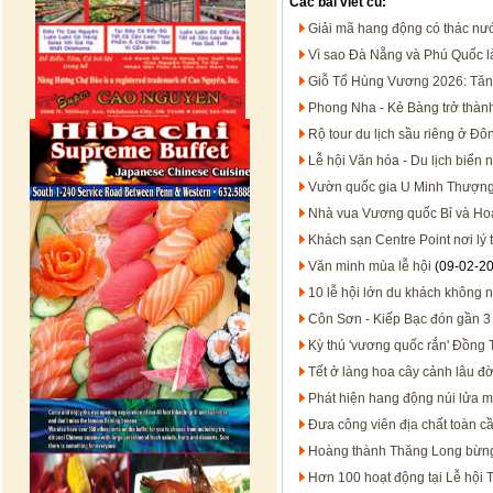
Các bài viết cũ:
Giải mã hang động có thác n
Vì sao Đà Nẵng và Phú Quốc là
Giỗ Tổ Hùng Vương 2026: Tăng 
Phong Nha - Kẻ Bàng trở thành 
Rộ tour du lịch sầu riêng ở Đ
Lễ hội Văn hóa - Du lịch biển
Vườn quốc gia U Minh Thượng 
Nhà vua Vương quốc Bỉ và Ho
Khách sạn Centre Point nơi l
Văn minh mùa lễ hội
(09-02-2
10 lễ hội lớn du khách không 
Côn Sơn - Kiếp Bạc đón gần 3 
Kỳ thú 'vương quốc rắn' Đồng
Tết ở làng hoa cây cảnh lâu đ
Phát hiện hang động núi lửa 
Đưa công viên địa chất toàn c
Hoàng thành Thăng Long bừng 
Hơn 100 hoạt động tại Lễ hội 