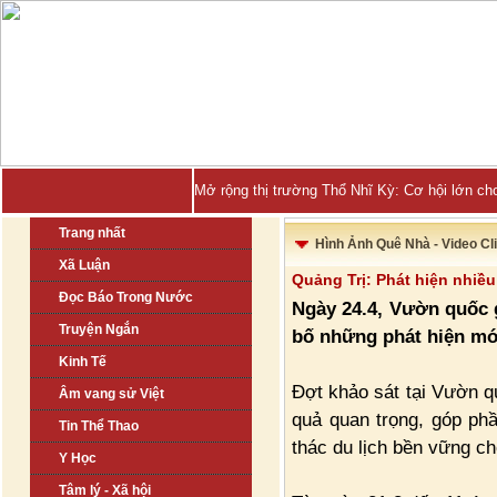
Mở rộng thị trường Thổ Nhĩ Kỳ: Cơ hội lớn ch
Trang nhất
Hình Ảnh Quê Nhà - Video Cl
Xã Luận
Quảng Trị: Phát hiện nhiề
Đọc Báo Trong Nước
Ngày 24.4, Vườn quốc 
Truyện Ngắn
bố những phát hiện mớ
Kinh Tế
Đợt khảo sát tại Vườn q
Âm vang sử Việt
quả quan trọng, góp ph
Tin Thể Thao
thác du lịch bền vững ch
Y Học
Tâm lý - Xã hội