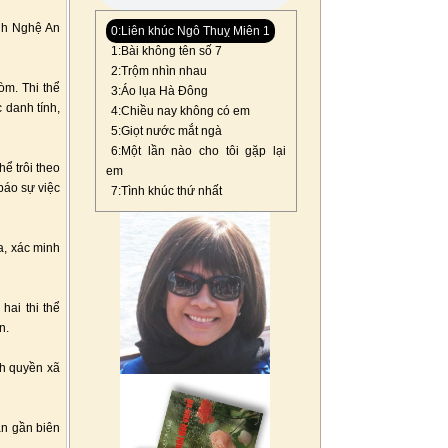
ỉnh Nghệ An
0:Liên khúc Ngô Thuỵ Miên 1
1:Bài không tên số 7
2:Trộm nhìn nhau
òm. Thi thể
3:Áo lụa Hà Đông
 danh tính,
4:Chiều nay không có em
5:Giọt nước mắt ngà
6:Một lần nào cho tôi gặp lại
ể trôi theo
em
báo sự việc
7:Tình khúc thứ nhất
a, xác minh
hai thi thể
n.
nh quyền xã
ản gần biên