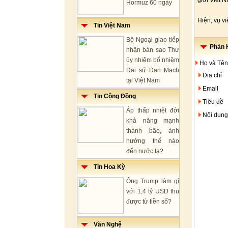
giới Việt 
Hormuz 60 ngày
Hiện, vụ v
Tin Việt Nam
Bộ Ngoại giao tiếp
Phản H
nhận bản sao Thư
ủy nhiệm bổ nhiệm
Họ và Tên
Đại sứ Đan Mạch
Địa chỉ
tại Việt Nam
Email
Tin Cộng Đồng
Tiêu đề
Áp thấp nhiệt đới
Nội dung
khả năng mạnh
thành bão, ảnh
hưởng thế nào
đến nước ta?
Tin Hoa Kỳ
Ông Trump làm gì
với 1,4 tỷ USD thu
được từ tiền số?
Văn Nghệ