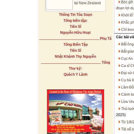
Bóc gỡ 
tại New Zealand
đoạn lợi d
Thông Tin Tòa Soạn
Khởi tố
Tổng biên tập:
Khắc ph
Tiến Sĩ
Chỉ tro
Nguyễn Hữu Hoạt
Các bài vi
Phụ Tá
Bắt ông
Tổng Biên Tập
Tiến Sĩ
Bắt gia
Nhật Khánh Thy Nguyễn
Cục An 
Tổng
Ca sĩ Ch
Thư ký:
Đại sứ 
Quách Y Lành
Cụ bà 80
Lâm Đồn
Cảnh bá
Lừa 'chạ
Thủ tướ
2025)
Từ 1/8/
Tài xế 