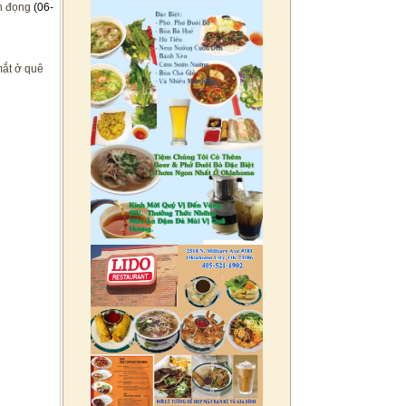
n đọng
(06-
mắt ở quê