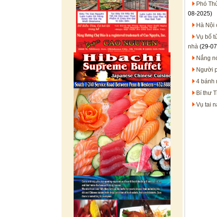
Phó Thủ
08-2025)
Hà Nội 
Vụ bố t
nhà
(29-07
Nắng nó
Người p
4 bánh 
Bí thư T
Vụ tai 