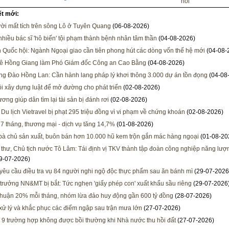
hồi
ết mới:
ời mất tích trên sông Lô ở Tuyên Quang
(06-08-2026)
 nhiều bác sĩ 'hô biến' tội phạm thành bệnh nhân tâm thần
(04-08-2026)
h Quốc hội: Ngành Ngoại giao cần tiên phong hút các dòng vốn thế hệ mới
(04-08-
Lê Hồng Giang làm Phó Giám đốc Công an Cao Bằng
(04-08-2026)
ng Đào Hồng Lan: Cần hành lang pháp lý khơi thông 3.000 dự án tồn đọng
(04-08
i xây dựng luật để mở đường cho phát triển
(02-08-2026)
ơng giúp dân tìm lại tài sản bị đánh rơi
(02-08-2026)
 Du lịch Vietravel bị phạt 295 triệu đồng vì vi phạm về chứng khoán
(02-08-2026)
 7 tháng, thương mại - dịch vụ tăng 14,7%
(01-08-2026)
 bà chủ sản xuất, buôn bán hơn 10.000 hũ kem trộn gắn mác hàng ngoại
(01-08-20
 thư, Chủ tịch nước Tô Lâm: Tái định vị TKV thành tập đoàn công nghiệp năng lượng
9-07-2026)
 yêu cầu điều tra vụ 84 người nghi ngộ độc thực phẩm sau ăn bánh mì
(29-07-2026
trưởng NN&MT bị bắt: Tức nghẹn 'giấy phép con' xuất khẩu sầu riêng
(29-07-2026
nhuận 20% mỗi tháng, nhóm lừa đảo huy động gần 600 tỷ đồng
(28-07-2026)
xử lý và khắc phục các điểm ngập sau trận mưa lớn
(27-07-2026)
 9 trường hợp không được bồi thường khi Nhà nước thu hồi đất
(27-07-2026)