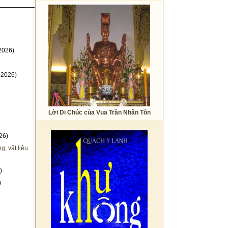
2026)
-2026)
Lời Di Chúc của Vua Trần Nhân Tôn
26)
, vật liệu
)
)