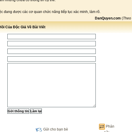
Nam nhưng chưa có thông tin cụ thể.
iệc đang được các cơ quan chức năng tiếp tục xác minh, làm rõ.
DanQuyen.com
(
Theo
ồi Của Độc Giả Về Bài Viết
Phản
Gửi cho bạn bè