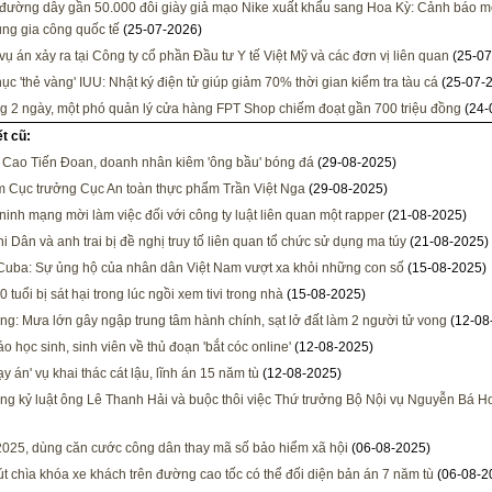
đường dây gần 50.000 đôi giày giả mạo Nike xuất khẩu sang Hoa Kỳ: Cảnh báo mớ
ụng gia công quốc tế
(25-07-2026)
 vụ án xảy ra tại Công ty cổ phần Đầu tư Y tế Việt Mỹ và các đơn vị liên quan
(25-07
ục 'thẻ vàng' IUU: Nhật ký điện tử giúp giảm 70% thời gian kiểm tra tàu cá
(25-07-
ng 2 ngày, một phó quản lý cửa hàng FPT Shop chiếm đoạt gần 700 triệu đồng
(24-
ết cũ:
 Cao Tiến Đoan, doanh nhân kiêm 'ông bầu' bóng đá
(29-08-2025)
m Cục trưởng Cục An toàn thực phẩm Trần Việt Nga
(29-08-2025)
ninh mạng mời làm việc đối với công ty luật liên quan một rapper
(21-08-2025)
i Dân và anh trai bị đề nghị truy tố liên quan tổ chức sử dụng ma túy
(21-08-2025)
Cuba: Sự ủng hộ của nhân dân Việt Nam vượt xa khỏi những con số
(15-08-2025)
 tuổi bị sát hại trong lúc ngồi xem tivi trong nhà
(15-08-2025)
g: Mưa lớn gây ngập trung tâm hành chính, sạt lở đất làm 2 người tử vong
(12-08
o học sinh, sinh viên về thủ đoạn 'bắt cóc online'
(12-08-2025)
y án' vụ khai thác cát lậu, lĩnh án 15 năm tù
(12-08-2025)
ng kỷ luật ông Lê Thanh Hải và buộc thôi việc Thứ trưởng Bộ Nội vụ Nguyễn Bá H
2025, dùng căn cước công dân thay mã số bảo hiểm xã hội
(06-08-2025)
rút chìa khóa xe khách trên đường cao tốc có thể đối diện bản án 7 năm tù
(06-08-2