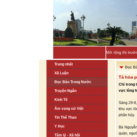
Quảng Ninh sẽ đ
Trang nhất
Đọc B
Xã Luận
Tá hỏa p
Đọc Báo Trong Nước
Chỉ trong 
vực lòng h
Truyện Ngắn
Kinh Tế
Sáng 29-8, 
Âm vang sử Việt
khu vực lò
phân hủy.
Tin Thể Thao
Y Học
Bà Nguyễn 
quán, ngườ
Tâm lý - Xã hội