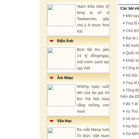
'Nam thần trăm tỷ'
Các bài vi
từng là võ sĩ
Một ngư
Taekwondo, gây
Truy tố
chú ý ở show 'Anh
Chủ tịc
trai'
Đại tá 
Điện Ảnh
Bộ trưở
Bom tấn thu gần
Quốc hộ
24 tỷ đồng/ngày,
Khẩn trư
một mình oanh tạc
Công ty
rạp Việt
Hà Nội:
Âm Nhạc
Truy tố
Những ngày cuối
Tổng Bí
đời của tác giả lời
hiện đại
(2
thơ 'Hà Nội mùa
Bộ Y tế
vắng những cơn
mưa'
Vụ Thứ 
Vẽ lợi 
Văn Học
Hà Nội 
Ra mắt Mạng lưới
Dự kiến
Tri thức Việt Nam