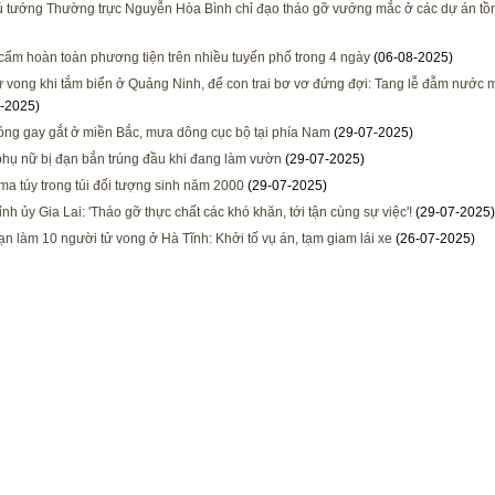
 tướng Thường trực Nguyễn Hòa Bình chỉ đạo tháo gỡ vướng mắc ở các dự án tồ
cấm hoàn toàn phương tiện trên nhiều tuyến phố trong 4 ngày
(06-08-2025)
ử vong khi tắm biển ở Quảng Ninh, để con trai bơ vơ đứng đợi: Tang lễ đẫm nước 
-2025)
ng gay gắt ở miền Bắc, mưa dông cục bộ tại phía Nam
(29-07-2025)
hụ nữ bị đạn bắn trúng đầu khi đang làm vườn
(29-07-2025)
ma túy trong túi đối tượng sinh năm 2000
(29-07-2025)
ỉnh ủy Gia Lai: 'Tháo gỡ thực chất các khó khăn, tới tận cùng sự việc'!
(29-07-2025)
nạn làm 10 người tử vong ở Hà Tĩnh: Khởi tố vụ án, tạm giam lái xe
(26-07-2025)