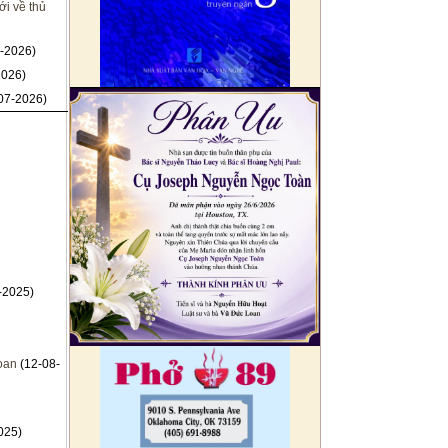
i về thủ
-2026)
2026)
07-2026)
-2025)
oan
(12-08-
025)