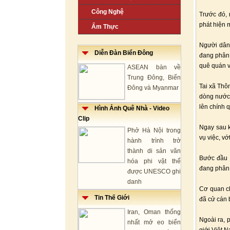
Công Nghệ
Trước đó, 
phát hiện m
Ẩm Thực
Người dân 
Diễn Đàn Biển Đông
đang phân 
quê quán v
ASEAN bàn về
Trung Đông, Biển
Tai xã Thô
Đông và Myanmar
dòng nước 
lên chính 
Hình Ảnh Quê Nhà - Video
Clip
Ngay sau k
Phở Hà Nội trong
vụ việc, vớt
hành trình trở
thành di sản văn
Bước đầu x
hóa phi vật thể
đang phân 
được UNESCO ghi
danh
Cơ quan ch
Tin Thế Giới
đã cử cán 
Iran, Oman thống
Ngoài ra, 
nhất mở eo biển