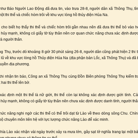
như Báo Người Lao Động đã đưa tin, vào trưa 28-8, người dân xã Thông Thụ, t
ột thi thể và chiếc hòm trôi về khu vực lòng hồ thủy điện Hủa Na.
cho biết họ thấy thi thể và chiếc hòm trôi gần nhau nên đã đưa thi thể bỏ vào h
hủy mạnh, không có giấy tờ tùy thân nên cơ quan chức năng chưa xác định được
à người thân.
ng Thụ, trước đó khoảng 8 giờ 30 phút sáng 26-8, người dân cũng phát hiện 2 thi th
lũ về khu vực lòng hồ Thủy điện Hủa Na (địa phận bản Lốc, xã Thông Thụ) và đã 
quyền địa phương.
hi nhận tin báo, Công an xã Thông Thụ cùng Đồn Biên phòng Thông Thụ kiểm tr
 hai thi thể lên bờ.
ác định một thi thể là nữ giới, thi thể còn lại không xác định được giới tính. Cả 
hủy mạnh, không có giấy tờ tùy thân nên chưa xác định được danh tính, người thâ
ức năng nghi ngờ các thi thể có thể trôi dạt từ Lào về theo dòng sông Chu. Chí
bộ chuyên môn liên hệ với lực lượng chức năng Lào để xác minh.
phía Lào xác nhận vài ngày trước xảy ra mưa lớn, gây sạt lở nghĩa trang tại một b