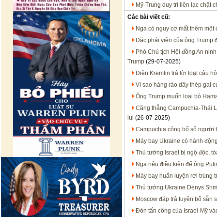
Mỹ-Trung duy trì liên lạc chặt
Các bài viết cũ:
Nga có nguy cơ mất thêm một 
Đặc phái viên của ông Trump đ
Phó Chủ tịch Hội đồng An ninh
Trump
(29-07-2025)
Điện Kremlin trả lời loạt câu h
Vì sao hàng rào dây thép gai 
Ông Trump muốn loại bỏ Hamas
Căng thẳng Campuchia-Thái Lan
lui
(26-07-2025)
Campuchia công bố số người t
Máy bay Ukraine có hành động 
Thủ tướng Israel bị ngộ độc, 
Nga nêu điều kiện để ông Put
Máy bay huấn luyện rơi trúng 
Thủ tướng Ukraine Denys Shm
Moscow đáp trả tuyên bố sẵn s
Đòn tấn công của Israel-Mỹ và