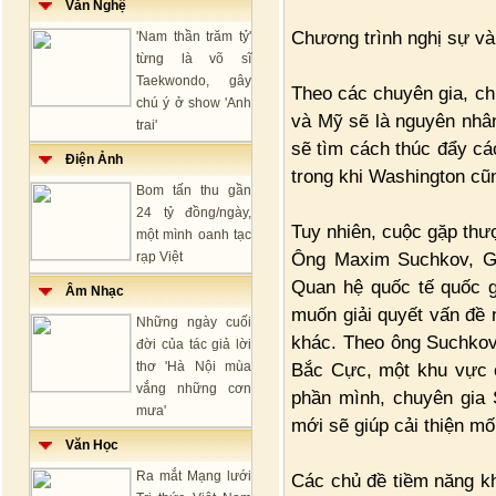
Văn Nghệ
Chương trình nghị sự và
'Nam thần trăm tỷ'
từng là võ sĩ
Taekwondo, gây
Theo các chuyên gia, ch
chú ý ở show 'Anh
và Mỹ sẽ là nguyên nhâ
trai'
sẽ tìm cách thúc đẩy cá
Điện Ảnh
trong khi Washington cũ
Bom tấn thu gần
24 tỷ đồng/ngày,
Tuy nhiên, cuộc gặp thư
một mình oanh tạc
Ông Maxim Suchkov, Gi
rạp Việt
Quan hệ quốc tế quốc 
Âm Nhạc
muốn giải quyết vấn đề
Những ngày cuối
khác. Theo ông Suchkov,
đời của tác giả lời
thơ 'Hà Nội mùa
Bắc Cực, một khu vực c
vắng những cơn
phần mình, chuyên gia 
mưa'
mới sẽ giúp cải thiện m
Văn Học
Ra mắt Mạng lưới
Các chủ đề tiềm năng kh