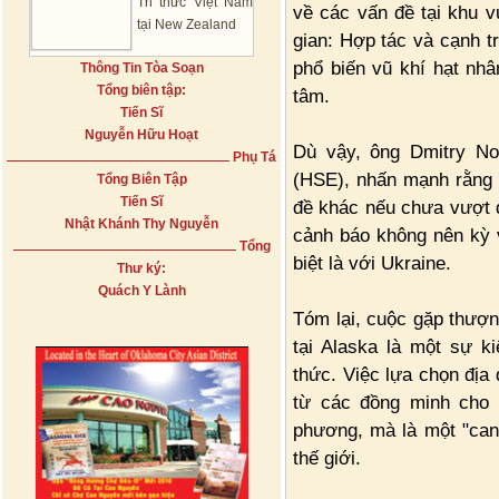
Tri thức Việt Nam
về các vấn đề tại khu v
tại New Zealand
gian: Hợp tác và cạnh t
phổ biến vũ khí hạt nh
Thông Tin Tòa Soạn
Tổng biên tập:
tâm.
Tiến Sĩ
Nguyễn Hữu Hoạt
Dù vậy, ông Dmitry No
Phụ Tá
(HSE), nhấn mạnh rằng k
Tổng Biên Tập
Tiến Sĩ
đề khác nếu chưa vượt 
Nhật Khánh Thy Nguyễn
cảnh báo không nên kỳ 
Tổng
biệt là với Ukraine.
Thư ký:
Quách Y Lành
Tóm lại, cuộc gặp thượn
tại Alaska là một sự k
thức. Việc lựa chọn địa
từ các đồng minh cho 
phương, mà là một "canh
thế giới.