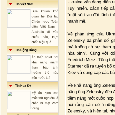
Ukraine vẫn đang diễn ra
Tin Việt Nam
Tuy nhiên, cách tiếp c
Đưa khuôn khổ
"một số trao đổi lãnh t
quan hệ Đối tác
mạnh mẽ.
Chiến lược Toàn
diện Việt Nam -
Australia đi vào
Về phản ứng của Ukra
chiều sâu, thực
Zelensky đã phản đối ga
chất, hiệu quả
mà không có sự tham gi
Tin Cộng Đồng
hòa bình". Cùng với đ
Áp thấp nhiệt đới
Friedrich Merz, Tổng t
khả năng mạnh
Starmer đã ra tuyên bố c
thành bão, ảnh
Kiev và cung cấp các bả
hưởng thế nào
đến nước ta?
Về khả năng ông Zelens
Tin Hoa Kỳ
năng ông Zelensky đến A
Mỹ ấn định các
tiềm năng một cuộc họp b
mốc thử nghiệm lá
chắn bí mật Vòm
nói rằng cần có "những
Vàng
Zelensky, và hiện tại, n