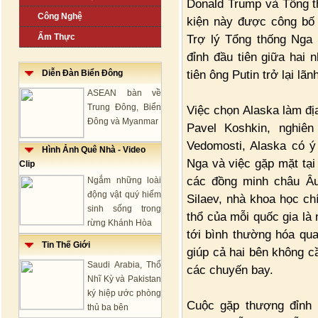
Donald Trump và Tổng th
Công Nghệ
kiện này được công bố
Ẩm Thực
Trợ lý Tổng thống Nga
đỉnh đầu tiên giữa hai 
tiên ông Putin trở lại lã
Diễn Đàn Biển Đông
ASEAN bàn về
Trung Đông, Biển
Việc chọn Alaska làm đị
Đông và Myanmar
Pavel Koshkin, nghiê
Vedomosti, Alaska có ý
Hình Ảnh Quê Nhà - Video
Nga và việc gặp mặt tại 
Clip
các đồng minh châu Âu
Ngắm những loài
động vật quý hiếm
Silaev, nhà khoa học chí
sinh sống trong
thổ của mỗi quốc gia là
rừng Khánh Hòa
tới bình thường hóa qua
Tin Thế Giới
giúp cả hai bên không 
Saudi Arabia, Thổ
các chuyến bay.
Nhĩ Kỳ và Pakistan
ký hiệp ước phòng
Cuộc gặp thượng đỉnh 
thủ ba bên