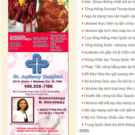
Iran, Oman thống nhất mở eo 
Tổng thống Donald Trump dọa t
Nga đa dạng hóa các tuyến vận
Ukraine thực hiện vụ tấn công 
Ukraine tập kích nhà máy lọc 
Cựu tổng thống Hàn Quốc bị t
Tổng thống Putin: Ukraine sớm
Australia chi gần 10 tỷ USD c
Rừng nhân tạo Trung Quốc 'lớn
Pháp: Tấn công bằng dao tại t
Bồ Đào Nha thu giữ lượng lớn 
Bộ trưởng Giáo dục Ấn Độ từ c
Ukraine tập kích loạt mục tiêu
Houthi tấn công trả đũa Saudi 
Ukraine-Mỹ bắt tay xây dựng s
Mỹ xây mạng lưới tái chế đất h
Mỹ nói Tehran 'khẩn cầu' thỏa 
Trung Quốc khai trừ khỏi Đảng
2026)