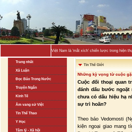
Việt Nam là 'mắt xích' chiến lược trong hiện
Trang nhất
Tin Thế Giới
Xã Luận
Những kỳ vọng từ cuộc gặ
Đọc Báo Trong Nước
Cuộc đối thoại quan t
Truyện Ngắn
đánh dấu bước ngoặt n
chưa có dấu hiệu hạ nh
Kinh Tế
sự trì hoãn?
Âm vang sử Việt
Tin Thể Thao
Theo báo Vedomosti (Ng
Y Học
kiện ngoại giao mang t
Tâm lý - Xã hội