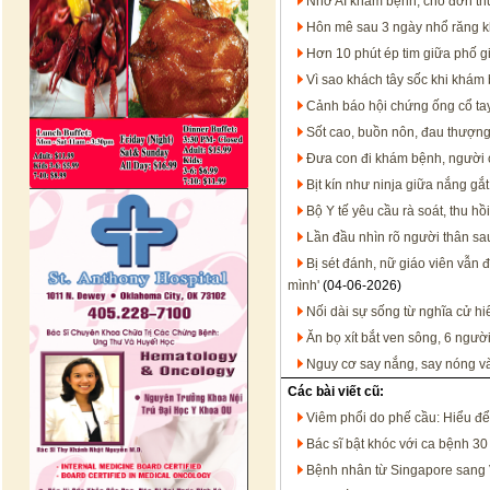
Nhờ AI khám bệnh, cho đơn thu
Hôn mê sau 3 ngày nhổ răng 
Hơn 10 phút ép tim giữa phố g
Vì sao khách tây sốc khi khám
Cảnh báo hội chứng ống cổ ta
Sốt cao, buồn nôn, đau thượng 
Đưa con đi khám bệnh, người 
Bịt kín như ninja giữa nắng gắ
Bộ Y tế yêu cầu rà soát, thu h
Lần đầu nhìn rõ người thân sa
Bị sét đánh, nữ giáo viên vẫn đ
mình'
(04-06-2026)
Nối dài sự sống từ nghĩa cử hi
Ăn bọ xít bắt ven sông, 6 ngư
Nguy cơ say nắng, say nóng và 
Các bài viết cũ:
Viêm phổi do phế cầu: Hiểu để
Bác sĩ bật khóc với ca bệnh 
Bệnh nhân từ Singapore sang V