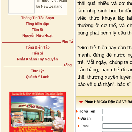
Tri thức Việt Nam
thải quá nhiều và cơ t
tại New Zealand
làm nhịp sinh học bị đả
việc thức khuya lặp l
Thông Tin Tòa Soạn
Tổng biên tập:
thường ở cơ thể, và ch
Tiến Sĩ
bùng phát bệnh lý cầu th
Nguyễn Hữu Hoạt
Phụ Tá
“Giới trẻ hiện nay cần t
Tổng Biên Tập
Tiến Sĩ
mạnh, đừng để nước ngọ
Nhật Khánh Thy Nguyễn
trẻ. Mỗi ngày, chúng ta 
Tổng
cân bằng, hạn chế đồ ăn
Thư ký:
thể, thường xuyên luyện
Quách Y Lành
bảo vệ quả thận”, bác s
Phản Hồi Của Độc Giả Về Bài
Họ và Tên
Địa chỉ
Email