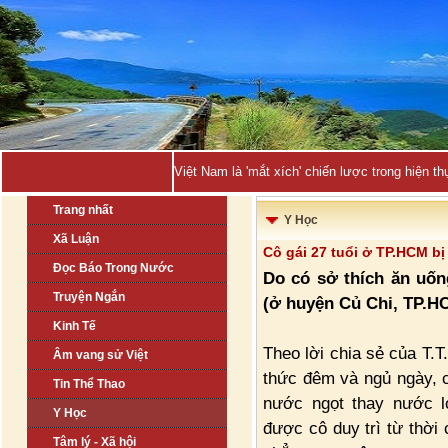
Việt Nam là 'mắt xích' chiến lược trong hiện
Trang nhất
Y Học
Xã Luận
Cô gái 27 tuổi ở TP.HCM bị
Đọc Báo Trong Nước
Do có sở thích ăn uốn
Truyện Ngắn
(ở huyện Củ Chi, TP.HC
Kinh Tế
Theo lời chia sẻ của T.
Âm vang sử Việt
thức đêm và ngủ ngày, c
Tin Thể Thao
nước ngọt thay nước l
Y Học
được cô duy trì từ thời
Tâm lý - Xã hội