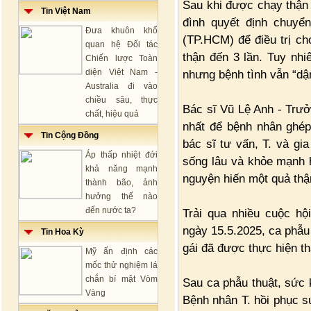
Sau khi được chạy thận 
Tin Việt Nam
đình quyết định chuyể
Đưa khuôn khổ
(TP.HCM) để điều trị ch
quan hệ Đối tác
thận đến 3 lần. Tuy nhi
Chiến lược Toàn
diện Việt Nam -
nhưng bệnh tình vẫn “dậ
Australia đi vào
chiều sâu, thực
Bác sĩ Vũ Lệ Anh - Trưởn
chất, hiệu quả
nhất để bệnh nhân ghép
Tin Cộng Đồng
bác sĩ tư vấn, T. và gi
Áp thấp nhiệt đới
sống lâu và khỏe mạnh h
khả năng mạnh
nguyện hiến một quả thậ
thành bão, ảnh
hưởng thế nào
đến nước ta?
Trải qua nhiều cuộc h
ngày 15.5.2025, ca phẫu
Tin Hoa Kỳ
gái đã được thực hiện t
Mỹ ấn định các
mốc thử nghiệm lá
chắn bí mật Vòm
Sau ca phẫu thuật, sức 
Vàng
Bệnh nhân T. hồi phục 