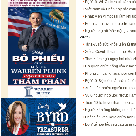
Bộ Y tế: WHO chưa có cảnh bá
Việt Nam và Pháp hợp tác chu
Nhập viện vì một sai lầm khi 
Bệnh chân tay miệng ở trẻ tăng
Người phụ nữ 'sốc' nặng vì sa
2025)
Từ 1-7, sổ sức khỏe điện tử th
Số ca Covid-19 tăng nhẹ, Bộ 
Thời điểm ngủ nguy hại nhất 
Cơ quan chức năng vào cuộc s
Không chỉ canxi, sữa tươi còn
Bộ Y tế: Độ tuổi mắc sởi đã có 
Xuất hiện nhiều người lớn mắc
Vụ 6 người ngộ độc rượu: Hàm
Tiêm 18 lọ huyết thanh cứu cụ 
Người đàn ông không qua khỏi
Phát hiện kẹo Kera chứa hơn 3
Bộ Y tế hỏa tốc yêu cầu tăng 