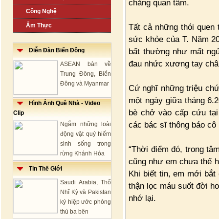
chẳng quan tâm.
Công Nghệ
Ẩm Thực
Tất cả những thói quen
sức khỏe của T. Năm 20
bất thường như mất ngủ
Diễn Đàn Biển Đông
đau nhức xương tay châ
ASEAN bàn về
Trung Đông, Biển
Đông và Myanmar
Cứ nghĩ những triệu chứ
một ngày giữa tháng 6.2
Hình Ảnh Quê Nhà - Video
bè chở vào cấp cứu tại
Clip
các bác sĩ thông báo cô 
Ngắm những loài
động vật quý hiếm
sinh sống trong
“Thời điểm đó, trong tâm
rừng Khánh Hòa
cũng như em chưa thể h
Tin Thế Giới
Khi biết tin, em mới bắt
Saudi Arabia, Thổ
thận lọc máu suốt đời ho
Nhĩ Kỳ và Pakistan
nhớ lại.
ký hiệp ước phòng
thủ ba bên