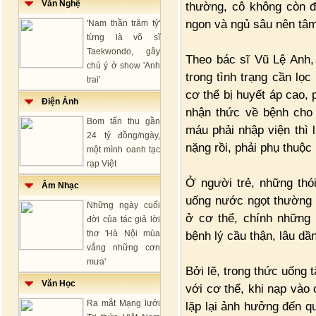
Văn Nghệ
thường, cô không còn đa
ngon và ngủ sâu nên tâm
'Nam thần trăm tỷ'
từng là võ sĩ
Taekwondo, gây
Theo bác sĩ Vũ Lệ Anh, 
chú ý ở show 'Anh
trong tình trạng cần lọ
trai'
cơ thể bị huyết áp cao,
Điện Ảnh
nhận thức về bệnh cho 
Bom tấn thu gần
máu phải nhập viện thì 
24 tỷ đồng/ngày,
nặng rồi, phải phụ thuộc
một mình oanh tạc
rạp Việt
Ở người trẻ, những thó
Âm Nhạc
uống nước ngọt thường 
Những ngày cuối
ở cơ thể, chính những 
đời của tác giả lời
thơ 'Hà Nội mùa
bệnh lý cầu thận, lâu dầ
vắng những cơn
mưa'
Bởi lẽ, trong thức uống
Văn Học
với cơ thể, khi nạp vào
Ra mắt Mạng lưới
lặp lại ảnh hưởng đến q