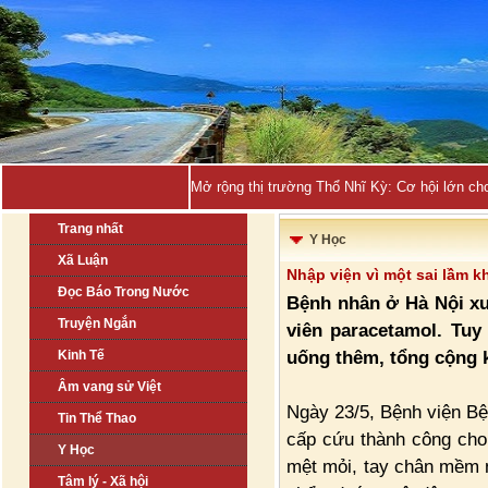
Mở rộng thị trường Thổ Nhĩ Kỳ: Cơ hội lớn ch
Trang nhất
Y Học
Xã Luận
Nhập viện vì một sai lầm k
Đọc Báo Trong Nước
Bệnh nhân ở Hà Nội xu
Truyện Ngắn
viên paracetamol. Tuy
uống thêm, tổng cộng 
Kinh Tế
Âm vang sử Việt
Ngày 23/5, Bệnh viện Bệ
Tin Thể Thao
cấp cứu thành công cho b
Y Học
mệt mỏi, tay chân mềm 
Tâm lý - Xã hội