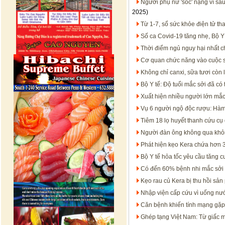
Người phụ nữ 'sốc' nặng vì sa
2025)
Từ 1-7, sổ sức khỏe điện tử th
Số ca Covid-19 tăng nhẹ, Bộ 
Thời điểm ngủ nguy hại nhất 
Cơ quan chức năng vào cuộc s
Không chỉ canxi, sữa tươi còn
Bộ Y tế: Độ tuổi mắc sởi đã có 
Xuất hiện nhiều người lớn mắc
Vụ 6 người ngộ độc rượu: Hàm
Tiêm 18 lọ huyết thanh cứu cụ 
Người đàn ông không qua khỏi
Phát hiện kẹo Kera chứa hơn 3
Bộ Y tế hỏa tốc yêu cầu tăng 
Có đến 60% bệnh nhi mắc sởi
Kẹo rau củ Kera bị thu hồi sản
Nhập viện cấp cứu vì uống nước
Căn bệnh khiến tính mạng gặp 
Ghép tạng Việt Nam: Từ giấc 