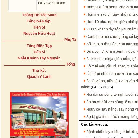
tại New Zealand
Nhờ AI khám bệnh, cho đơn thu
Hôn mê sau 3 ngày nhổ răng 
Thông Tin Tòa Soạn
Tổng biên tập:
Hơn 10 phút ép tim giữa phố g
Tiến Sĩ
Vì sao khách tây sốc khi khám
Nguyễn Hữu Hoạt
Cảnh báo hội chứng ống cổ ta
Phụ Tá
Sốt cao, buồn nôn, đau thượng 
Tổng Biên Tập
Đưa con đi khám bệnh, người 
Tiến Sĩ
Nhật Khánh Thy Nguyễn
Bịt kín như ninja giữa nắng gắ
Tổng
Bộ Y tế yêu cầu rà soát, thu h
Thư ký:
Lần đầu nhìn rõ người thân sa
Quách Y Lành
Bị sét đánh, nữ giáo viên vẫn đ
mình'
(04-06-2026)
Nối dài sự sống từ nghĩa cử hi
Ăn bọ xít bắt ven sông, 6 ngư
Nguy cơ say nắng, say nóng và 
Sợ bị gia đình trách mắng, bé g
Các bài viết cũ:
Bệnh chân tay miệng ở trẻ tăng