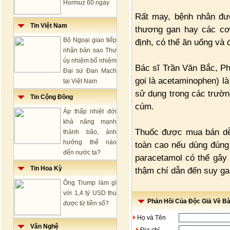
Hormuz 60 ngày
Rất may, bệnh nhân đượ
Tin Việt Nam
thương gan hay các cơ 
Bộ Ngoại giao tiếp
định, có thể ăn uống và đ
nhận bản sao Thư
ủy nhiệm bổ nhiệm
Bác sĩ Trần Văn Bắc, Ph
Đại sứ Đan Mạch
gọi là acetaminophen) là
tại Việt Nam
sử dụng trong các trườ
Tin Cộng Đồng
cúm.
Áp thấp nhiệt đới
khả năng mạnh
Thuốc được mua bán dễ
thành bão, ảnh
hưởng thế nào
toàn cao nếu dùng đúng 
đến nước ta?
paracetamol có thể gây 
Tin Hoa Kỳ
thậm chí dẫn đến suy ga
Ông Trump làm gì
với 1,4 tỷ USD thu
Phản Hồi Của Độc Giả Về Bài
được từ tiền số?
Họ và Tên
Văn Nghệ