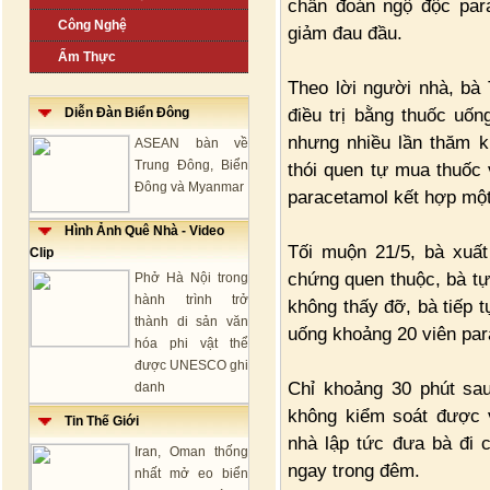
chẩn đoán ngộ độc para
Công Nghệ
giảm đau đầu.
Ẩm Thực
Theo lời người nhà, bà
điều trị bằng thuốc uố
Diễn Đàn Biển Đông
nhưng nhiều lần thăm k
ASEAN bàn về
Trung Đông, Biển
thói quen tự mua thuốc
Đông và Myanmar
paracetamol kết hợp một
Hình Ảnh Quê Nhà - Video
Tối muộn 21/5, bà xuất
Clip
chứng quen thuộc, bà tự
Phở Hà Nội trong
hành trình trở
không thấy đỡ, bà tiếp 
thành di sản văn
uống khoảng 20 viên par
hóa phi vật thể
được UNESCO ghi
Chỉ khoảng 30 phút sa
danh
không kiểm soát được v
Tin Thế Giới
nhà lập tức đưa bà đi 
Iran, Oman thống
ngay trong đêm.
nhất mở eo biển