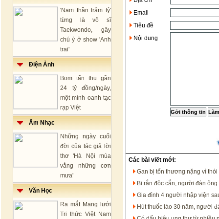
Địa chỉ
'Nam thần trăm tỷ'
Email
từng là võ sĩ
Tiêu đề
Taekwondo, gây
Nội dung
chú ý ở show 'Anh
trai'
Điện Ảnh
Bom tấn thu gần
24 tỷ đồng/ngày,
một mình oanh tạc
rạp Việt
Âm Nhạc
Những ngày cuối
đời của tác giả lời
thơ 'Hà Nội mùa
Các bài viết mới:
vắng những cơn
Gan bị tổn thương nặng vì thói
mưa'
Bị rắn độc cắn, người đàn ông 
Văn Học
Gia đình 4 người nhập viện sa
Ra mắt Mạng lưới
Hút thuốc lào 30 năm, người đà
Tri thức Việt Nam
Có dấu hiệu ung thư từ nhiều