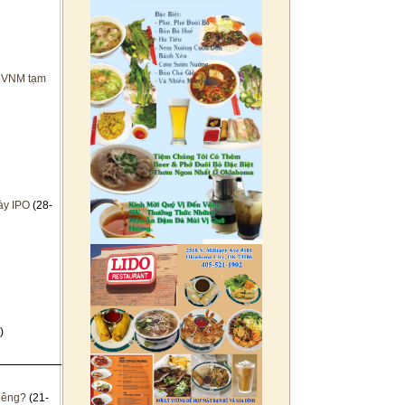
o VNM tạm
ày IPO
(28-
)
riêng?
(21-