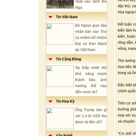
và lĩnh vự
nhất vào lãnh thổ
đặc thù; c
Nga
hóa ngoại 
Tin Việt Nam
Kết luận 
Bộ Ngoại giao tiếp
kiến tâm h
nhận bản sao Thư
kiến, hoàn
ủy nhiệm bổ nhiệm
rộng dần, 
Đại sứ Đan Mạch
vững, mang
tại Việt Nam
Tin Cộng Đồng
Thủ tướng 
mục tiêu t
Áp thấp nhiệt đới
trong và ổn
khả năng mạnh
thành bão, ảnh
Đặc biệt p
hưởng thế nào
chính quốc 
đến nước ta?
Tin Hoa Kỳ
Trên cơ sở
trường phá
Ông Trump làm gì
hợp với xu
với 1,4 tỷ USD thu
và chuyên n
được từ tiền số?
“Cơ chế ch
Văn Nghệ