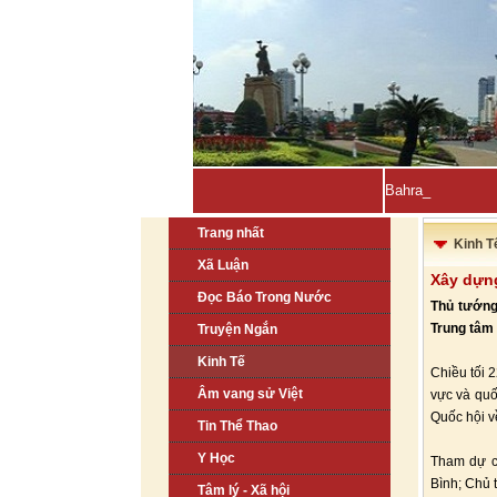
Bahrain, Kuwait t
Trang nhất
Kinh T
Xã Luận
Xây dựng
Đọc Báo Trong Nước
Thủ tướng 
Trung tâm 
Truyện Ngắn
Kinh Tế
Chiều tối 
Âm vang sử Việt
vực và quố
Quốc hội v
Tin Thể Thao
Y Học
Tham dự c
Bình; Chủ 
Tâm lý - Xã hội