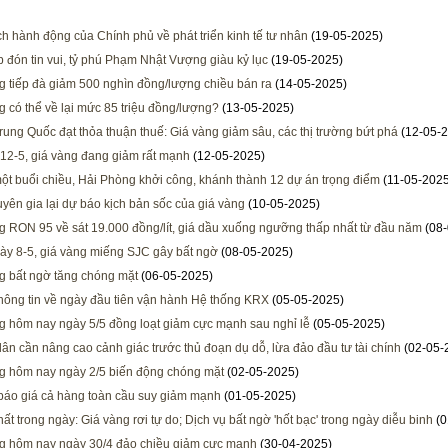
h hành động của Chính phủ về phát triển kinh tế tư nhân
(19-05-2025)
 đón tin vui, tỷ phú Phạm Nhật Vượng giàu kỷ lục
(19-05-2025)
g tiếp đà giảm 500 nghìn đồng/lượng chiều bán ra
(14-05-2025)
g có thể về lại mức 85 triệu đồng/lượng?
(13-05-2025)
rung Quốc đạt thỏa thuận thuế: Giá vàng giảm sâu, các thị trường bứt phá
(12-05-2
 12-5, giá vàng đang giảm rất mạnh
(12-05-2025)
ột buổi chiều, Hải Phòng khởi công, khánh thành 12 dự án trọng điểm
(11-05-2025
uyên gia lại dự báo kịch bản sốc của giá vàng
(10-05-2025)
g RON 95 về sát 19.000 đồng/lít, giá dầu xuống ngưỡng thấp nhất từ đầu năm
(08-
ày 8-5, giá vàng miếng SJC gây bất ngờ
(08-05-2025)
g bất ngờ tăng chóng mặt
(06-05-2025)
ông tin về ngày đầu tiên vận hành Hệ thống KRX
(05-05-2025)
g hôm nay ngày 5/5 đồng loạt giảm cực mạnh sau nghỉ lễ
(05-05-2025)
ân cần nâng cao cảnh giác trước thủ đoạn dụ dỗ, lừa đảo đầu tư tài chính
(02-05-
g hôm nay ngày 2/5 biến động chóng mặt
(02-05-2025)
áo giá cả hàng toàn cầu suy giảm mạnh
(01-05-2025)
ất trong ngày: Giá vàng rơi tự do; Dịch vụ bất ngờ 'hốt bạc' trong ngày diễu binh
(0
g hôm nay ngày 30/4 đảo chiều giảm cực mạnh
(30-04-2025)