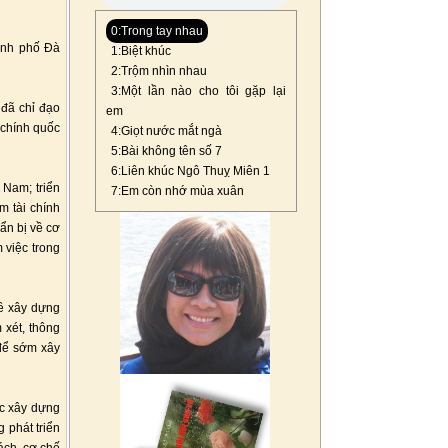
0:Trong tay nhau
ành phố Đà
1:Biệt khúc
2:Trộm nhìn nhau
3:Một lần nào cho tôi gặp lại
 đã chỉ đạo
em
 chính quốc
4:Giọt nước mắt ngà
5:Bài không tên số 7
6:Liên khúc Ngô Thuỵ Miên 1
 Nam; triển
7:Em còn nhớ mùa xuân
m tài chính
ẩn bị về cơ
 việc trong
về xây dựng
 xét, thông
 để sớm xây
ệc xây dựng
 phát triển