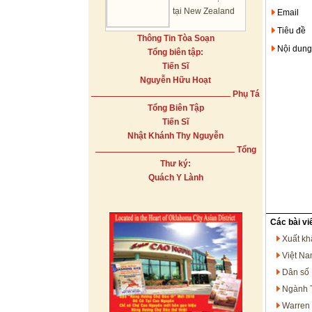
tại New Zealand
Email
Tiêu đề
Thông Tin Tòa Soạn
Nội dung
Tổng biên tập:
Tiến Sĩ
Nguyễn Hữu Hoạt
Phụ Tá
Tổng Biên Tập
Tiến Sĩ
Nhật Khánh Thy Nguyễn
Tổng
Thư ký:
Quách Y Lành
Các bài vi
Xuất kh
Việt Na
Dân số 
Ngành T
Warren 