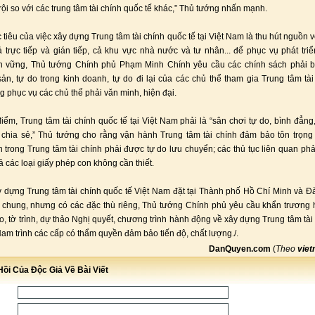
rội so với các trung tâm tài chính quốc tế khác,” Thủ tướng nhấn mạnh.
 tiêu của việc xây dựng Trung tâm tài chính quốc tế tại Việt Nam là thu hút nguồn 
ả trực tiếp và gián tiếp, cả khu vực nhà nước và tư nhân... để phục vụ phát tri
n vững, Thủ tướng Chính phủ Phạm Minh Chính yêu cầu các chính sách phải 
sản, tự do trong kinh doanh, tự do đi lại của các chủ thể tham gia Trung tâm tài
g phục vụ các chủ thể phải văn minh, hiện đại.
iểm, Trung tâm tài chính quốc tế tại Việt Nam phải là “sân chơi tự do, bình đẳng, 
o chia sẻ,” Thủ tướng cho rằng vận hành Trung tâm tài chính đảm bảo tôn trọng 
n trong Trung tâm tài chính phải được tự do lưu chuyển; các thủ tục liên quan phả
cả các loại giấy phép con không cần thiết.
ây dựng Trung tâm tài chính quốc tế Việt Nam đặt tại Thành phố Hồ Chí Minh và Đ
 chung, nhưng có các đặc thù riêng, Thủ tướng Chính phủ yêu cầu khẩn trương
o, tờ trình, dự thảo Nghị quyết, chương trình hành động về xây dựng Trung tâm tài
 Nam trình các cấp có thẩm quyền đảm bảo tiến độ, chất lượng./.
DanQuyen.com
(
Theo
viet
ồi Của Độc Giả Về Bài Viết