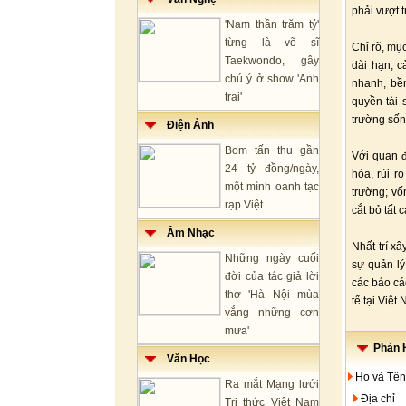
phải vượt t
'Nam thần trăm tỷ'
từng là võ sĩ
Chỉ rõ, mục
Taekwondo, gây
dài hạn, c
chú ý ở show 'Anh
nhanh, bề
trai'
quyền tài 
trường sốn
Điện Ảnh
Bom tấn thu gần
Với quan đ
24 tỷ đồng/ngày,
hòa, rủi r
một mình oanh tạc
trường; vố
rạp Việt
cắt bỏ tất 
Âm Nhạc
Nhất trí x
Những ngày cuối
sự quản lý
đời của tác giả lời
các báo cá
thơ 'Hà Nội mùa
tế tại Việt
vắng những cơn
mưa'
Phản H
Văn Học
Họ và Tên
Ra mắt Mạng lưới
Địa chỉ
Tri thức Việt Nam