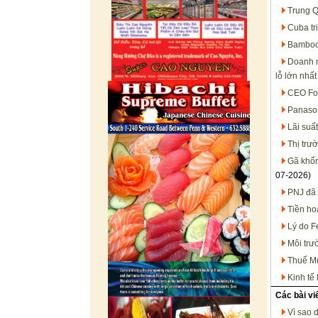
Trung Q
Cuba tr
Bamboo 
Doanh n
lỗ lớn nhất
CEO For
Panason
Lãi suấ
Thị trư
Gã khổn
07-2026)
PNJ đã 
Tiền ho
Lý do F
Môi trư
Thuế Mụ
Kinh tế
Các bài vi
Vì sao 