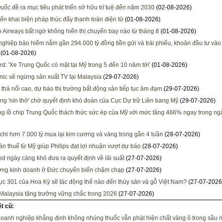
uốc đề ra mục tiêu phát triển sở hữu trí tuệ đến năm 2030
(02-08-2026)
iển khai biện pháp thúc đẩy thanh toán điện tử
(01-08-2026)
Airways bất ngờ không hiển thị chuyến bay nào từ tháng 8
(01-08-2026)
ghiệp bảo hiểm nắm gần 294.000 tỷ đồng tiền gửi và trái phiếu, khoản đầu tư và
(01-08-2026)
d: 'Xe Trung Quốc có mặt tại Mỹ trong 5 đến 10 năm tới'
(01-08-2026)
ic sẽ ngừng sản xuất TV tại Malaysia
(29-07-2026)
t thả nổi cao, dự báo thị trường bất động sản tiếp tục ảm đạm
(29-07-2026)
ờng 'nín thở' chờ quyết định khó đoán của Cục Dự trữ Liên bang Mỹ
(29-07-2026)
g lồ chip Trung Quốc thách thức sức ép của Mỹ với mức tăng 466% ngay trong ng
chi hơn 7.000 tỷ mua lại kim cương và vàng trong gần 4 tuần
(28-07-2026)
àn thuế từ Mỹ giúp Philips đạt lợi nhuận vượt dự báo
(28-07-2026)
ed ngày càng khó đưa ra quyết định về lãi suất
(27-07-2026)
ờng kinh doanh ở Đức chuyển biến chậm chạp
(27-07-2026)
c 301 của Hoa Kỳ sẽ tác động thế nào đến thủy sản và gỗ Việt Nam?
(27-07-2026
 Malaysia tăng trưởng vững chắc trong 2026
(27-07-2026)
ết cũ:
doanh nghiệp khẳng định không nhúng thuốc vẫn phát hiện chất vàng ô trong sầu 