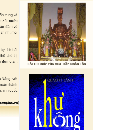
vốn trung và
ển đất nước
bảo đảm về
 chính; môi
lợi ích hài
thể chế thị
i đơn giản,
Lời Di Chúc của Vua Trần Nhân Tôn
à Nẵng, với
 hoàn thành
 chính quốc
namplus.vn
)