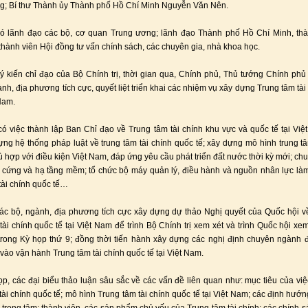
g; Bí thư Thành ủy Thành phố Hồ Chí Minh Nguyễn Văn Nên.
ó lãnh đạo các bộ, cơ quan Trung ương; lãnh đạo Thành phố Hồ Chí Minh, th
thành viên Hội đồng tư vấn chính sách, các chuyên gia, nhà khoa học.
ý kiến chỉ đạo của Bộ Chính trị, thời gian qua, Chính phủ, Thủ tướng Chính phủ
ành, địa phương tích cực, quyết liệt triển khai các nhiệm vụ xây dựng Trung tâm tài
 Nam.
có việc thành lập Ban Chỉ đạo về Trung tâm tài chính khu vực và quốc tế tại Việt
ựng hệ thống pháp luật về trung tâm tài chính quốc tế; xây dựng mô hình trung tâ
ù hợp với điều kiện Việt Nam, đáp ứng yêu cầu phát triển đất nước thời kỳ mới; chu
 cứng và hạ tầng mềm; tổ chức bộ máy quản lý, điều hành và nguồn nhân lực làm
tài chính quốc tế…
các bộ, ngành, địa phương tích cực xây dựng dự thảo Nghị quyết của Quốc hội 
tài chính quốc tế tại Việt Nam để trình Bộ Chính trị xem xét và trình Quốc hội xem
rong Kỳ họp thứ 9; đồng thời tiến hành xây dựng các nghị định chuyên ngành
vào vận hành Trung tâm tài chính quốc tế tại Việt Nam.
ọp, các đại biểu thảo luận sâu sắc về các vấn đề liên quan như: mục tiêu của vi
tài chính quốc tế; mô hình Trung tâm tài chính quốc tế tại Việt Nam; các định hướng