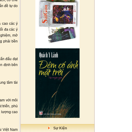
ách, cơ chế
ấn đề tự do
 cao các ý
ối đa các ý
 nghiệm, mở
ng phải bền
hấn đấu đạt
ổn định bên
ung tâm tài
Nam với môi
 triển, phù
t lượng cao
Sự Kiện
ại Việt Nam