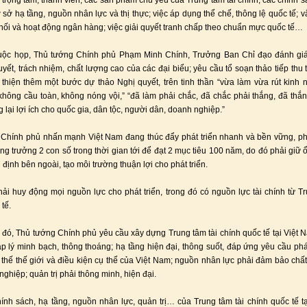
c trọng tâm; thành viên, các sản phẩm chủ yếu của Trung tâm tài chính; các chính s
ơ sở hạ tầng, nguồn nhân lực và thị thực; việc áp dụng thể chế, thông lệ quốc tế; v
hối và hoạt động ngân hàng; việc giải quyết tranh chấp theo chuẩn mực quốc tế…
cuộc họp, Thủ tướng Chính phủ Phạm Minh Chính, Trưởng Ban Chỉ đạo đánh giá
uyết, trách nhiệm, chất lượng cao của các đại biểu; yêu cầu tổ soạn thảo tiếp thu t
 thiện thêm một bước dự thảo Nghị quyết, trên tinh thần “vừa làm vừa rút kinh
không cầu toàn, không nóng vội,” “đã làm phải chắc, đã chắc phải thắng, đã thắ
 lại lợi ích cho quốc gia, dân tộc, người dân, doanh nghiệp.”
Chính phủ nhấn mạnh Việt Nam đang thúc đẩy phát triển nhanh và bền vững, p
ăng trưởng 2 con số trong thời gian tới để đạt 2 mục tiêu 100 năm, do đó phải giữ 
 định bên ngoài, tạo môi trường thuận lợi cho phát triển.
hải huy động mọi nguồn lực cho phát triển, trong đó có nguồn lực tài chính từ Tr
tế.
 đó, Thủ tướng Chính phủ yêu cầu xây dựng Trung tâm tài chính quốc tế tại Việt 
p lý minh bạch, thông thoáng; hạ tầng hiện đại, thông suốt, đáp ứng yêu cầu phát
 thế thế giới và điều kiện cụ thể của Việt Nam; nguồn nhân lực phải đảm bảo chấ
ghiệp; quản trị phải thông minh, hiện đại.
ính sách, hạ tầng, nguồn nhân lực, quản trị… của Trung tâm tài chính quốc tế t