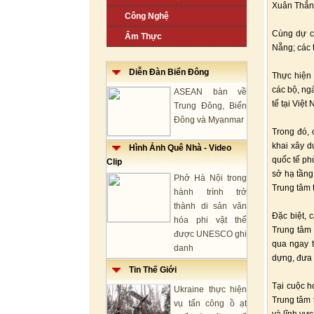
Xuân Thắn
Công Nghệ
Cùng dự c
Ẩm Thực
Nẵng; các 
Diễn Đàn Biển Đông
Thực hiện 
các bộ, ng
ASEAN bàn về
tế tại Việt
Trung Đông, Biển
Đông và Myanmar
Trong đó, 
khai xây d
Hình Ảnh Quê Nhà - Video
quốc tế ph
Clip
sở hạ tầng
Phở Hà Nội trong
Trung tâm 
hành trình trở
thành di sản văn
Đặc biệt, 
hóa phi vật thể
Trung tâm 
được UNESCO ghi
qua ngay t
danh
dựng, đưa 
Tin Thế Giới
Tại cuộc h
Ukraine thực hiện
Trung tâm 
vụ tấn công ồ ạt