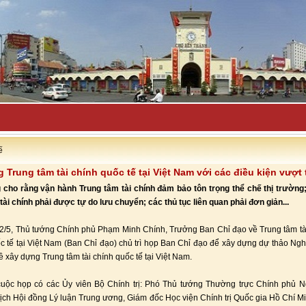
uyên bố đẩy l-
ế
 Trung tâm tài chính quốc tế tại Việt Nam với các điều kiện vượt 
cho rằng vận hành Trung tâm tài chính đảm bảo tôn trọng thể chế thị trường
tài chính phải được tự do lưu chuyển; các thủ tục liên quan phải đơn giản...
22/5, Thủ tướng Chính phủ Phạm Minh Chính, Trưởng Ban Chỉ đạo về Trung tâm tà
c tế tại Việt Nam (Ban Chỉ đạo) chủ trì họp Ban Chỉ đạo để xây dựng dự thảo Ngh
ề xây dựng Trung tâm tài chính quốc tế tại Việt Nam.
uộc họp có các Ủy viên Bộ Chính trị: Phó Thủ tướng Thường trực Chính phủ 
tịch Hội đồng Lý luận Trung ương, Giám đốc Học viện Chính trị Quốc gia Hồ Chí 