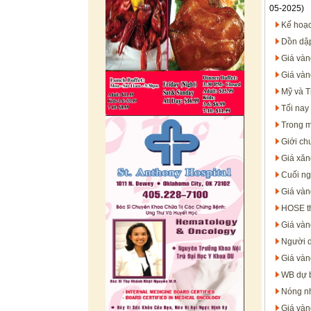
05-2025)
Kế hoạc
Dồn dập
Giá vàn
Giá vàn
Mỹ và T
Tối nay
Trong m
Giới ch
Giá xăn
Cuối ng
Giá vàn
HOSE th
Giá vàn
Người d
Giá vàn
WB dự b
Nóng nh
Giá vàn