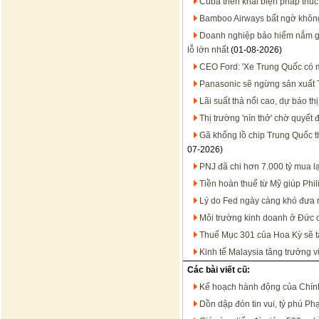
Cuba triển khai biện pháp thúc
Bamboo Airways bất ngờ không 
Doanh nghiệp bảo hiểm nắm gần
lỗ lớn nhất
(01-08-2026)
CEO Ford: 'Xe Trung Quốc có mặ
Panasonic sẽ ngừng sản xuất T
Lãi suất thả nổi cao, dự báo t
Thị trường 'nín thở' chờ quyết
Gã khổng lồ chip Trung Quốc 
07-2026)
PNJ đã chi hơn 7.000 tỷ mua l
Tiền hoàn thuế từ Mỹ giúp Phil
Lý do Fed ngày càng khó đưa ra
Môi trường kinh doanh ở Đức 
Thuế Mục 301 của Hoa Kỳ sẽ t
Kinh tế Malaysia tăng trưởng 
Các bài viết cũ:
Kế hoạch hành động của Chính 
Dồn dập đón tin vui, tỷ phú P