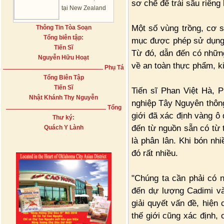
sơ chế để trái sầu riêng
tại New Zealand
Một số vùng trồng, cơ 
Thông Tin Tòa Soạn
Tổng biên tập:
mục được phép sử dụng,
Tiến Sĩ
Từ đó, dẫn đến có những
Nguyễn Hữu Hoạt
về an toàn thực phẩm, k
Phụ Tá
Tổng Biên Tập
Tiến Sĩ
Tiến sĩ Phan Việt Hà, 
Nhật Khánh Thy Nguyễn
nghiệp Tây Nguyên thông
Tổng
giới đã xác định vàng ô 
Thư ký:
đến từ nguồn sẵn có từ 
Quách Y Lành
là phân lân. Khi bón nh
đó rất nhiều.
"Chúng ta cần phải có 
đến dự lượng Cadimi và
giải quyết vấn đề, hiện
thế giới cũng xác định,