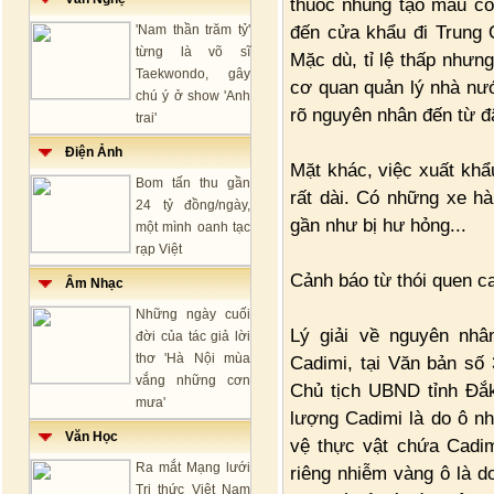
thuốc nhúng tạo màu có
đến cửa khẩu đi Trung 
'Nam thần trăm tỷ'
từng là võ sĩ
Mặc dù, tỉ lệ thấp nhưn
Taekwondo, gây
cơ quan quản lý nhà nướ
chú ý ở show 'Anh
rõ nguyên nhân đến từ đ
trai'
Điện Ảnh
Mặt khác, việc xuất khẩu
Bom tấn thu gần
rất dài. Có những xe hà
24 tỷ đồng/ngày,
gần như bị hư hỏng...
một mình oanh tạc
rạp Việt
Cảnh báo từ thói quen c
Âm Nhạc
Những ngày cuối
Lý giải về nguyên nhâ
đời của tác giả lời
thơ 'Hà Nội mùa
Cadimi, tại Văn bản số
vắng những cơn
Chủ tịch UBND tỉnh Đắk
mưa'
lượng Cadimi là do ô n
Văn Học
vệ thực vật chứa Cadimi
Ra mắt Mạng lưới
riêng nhiễm vàng ô là d
Tri thức Việt Nam