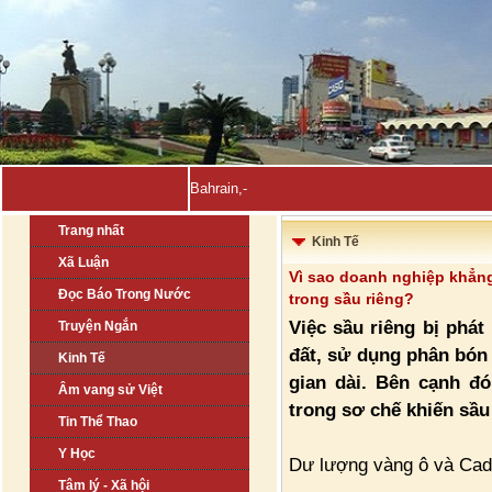
Bahrain, Kuwait tuyên bố đẩy-
Trang nhất
Kinh Tế
Xã Luận
Vì sao doanh nghiệp khẳn
Đọc Báo Trong Nước
trong sầu riêng?
Việc sầu riêng bị phá
Truyện Ngắn
đất, sử dụng phân bón 
Kinh Tế
gian dài. Bên cạnh đ
Âm vang sử Việt
trong sơ chế khiến sầu
Tin Thể Thao
Y Học
Dư lượng vàng ô và Cad
Tâm lý - Xã hội