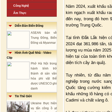
Năm 2024, xuất khẩu sầ
Công Nghệ
kim ngạch xuất khẩu ra
Ẩm Thực
đến nay, trong đó hơn 
trường Trung Quốc.
Diễn Đàn Biển Đông
ASEAN bàn về
Tại tỉnh Đắk Lắk hiện 
Trung Đông, Biển
Đông và Myanmar
2024 đạt 361.986 tấn, t
lượng vụ mùa năm 2025 ư
Hình Ảnh Quê Nhà - Video
hiện tại của toàn tỉnh 
Clip
diện tích cây ăn quả).
Phở Hà Nội trong
hành trình trở
thành di sản văn
Tuy nhiên, từ đầu năm
hóa phi vật thể
nghiệp trong nước san
được UNESCO ghi
Quốc tăng cường kiểm 
danh
khẩu những lô hàng có 
Tin Thế Giới
Cadimi và chất vàng ô.
Ukraine thực hiện
vụ tấn công ồ ạt