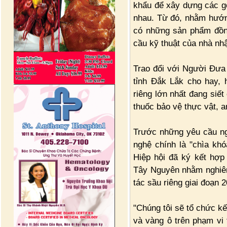
khẩu để xây dựng các gó
nhau. Từ đó, nhằm hướng
có những sản phẩm đồn
cầu kỹ thuật của nhà nhậ
Trao đổi với Người Đưa 
tỉnh Đắk Lắk cho hay,
riêng lớn nhất đang siế
thuốc bảo vệ thực vật, a
Trước những yêu cầu ng
nghệ chính là "chìa kh
Hiệp hội đã ký kết hợp
Tây Nguyên nhằm nghiên 
tác sầu riêng giai đoạn 
"Chúng tôi sẽ tổ chức k
và vàng ô trên phạm vi 