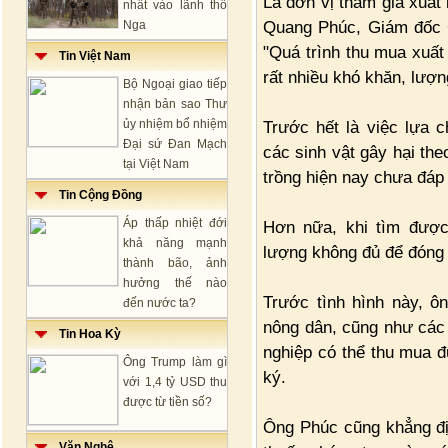
Là đơn vị tham gia xuất
nhất vào lãnh thổ
Quang Phúc, Giám đốc C
Nga
"Quá trình thu mua xuất
Tin Việt Nam
rất nhiều khó khăn, lượ
Bộ Ngoại giao tiếp
nhận bản sao Thư
ủy nhiệm bổ nhiệm
Trước hết là việc lựa 
Đại sứ Đan Mạch
các sinh vật gây hại the
tại Việt Nam
trồng hiện nay chưa đáp
Tin Cộng Đồng
Áp thấp nhiệt đới
Hơn nữa, khi tìm được
khả năng mạnh
lượng không đủ để đóng 
thành bão, ảnh
hưởng thế nào
Trước tình hình này, 
đến nước ta?
nông dân, cũng như các
Tin Hoa Kỳ
nghiệp có thể thu mua 
Ông Trump làm gì
ký.
với 1,4 tỷ USD thu
được từ tiền số?
Ông Phúc cũng khẳng địn
Văn Nghệ