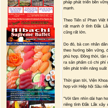
pháp phát triển bền vữn
mạnh.
Theo Tiến sĩ Phan Việt H
rất mạnh ở tỉnh Đắk Lắk
cũng rất lớn.
Do đó, bà con nhân dân 
theo hướng bền vững, đ
phù hợp. Đồng thời, tận 
ra sản phẩm có chi phí 
tiên phát triển năng suất
Thời gian tới, Viện Kho
hợp với Hiệp hội Sầu riê
"Với tầm nhìn dài hạn h
riêng tỉnh Đắk Lắk xây 