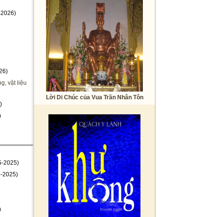
-2026)
26)
, vật liệu
Lời Di Chúc của Vua Trần Nhân Tôn
)
)
5-2025)
-2025)
)