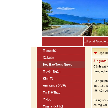
EU phạt Google g
Trang nhất
Đọc B
Xã Luận
3 người 
Đọc Báo Trong Nước
Cảnh sát 
hàng nghìn
Truyện Ngắn
Kinh Tế
Ba nghi ph
Âm vang sử Việt
theo 160 
hồn còn có 
Tin Thể Thao
Y Học
Ba người 
chừng vali
Tâm lý - Xã hội