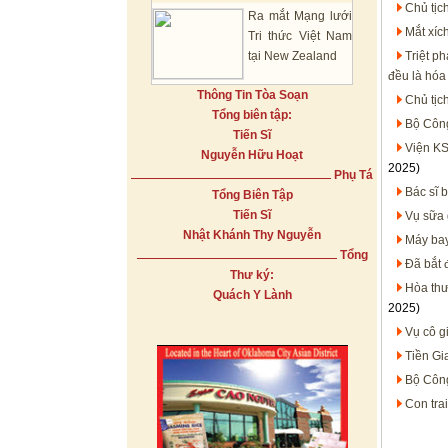
Chủ tịch
Ra mắt Mạng lưới
Mắt xíc
Tri thức Việt Nam
tại New Zealand
Triệt p
đều là hóa
Thông Tin Tòa Soạn
Chủ tịch
Tổng biên tập:
Bộ Công
Tiến Sĩ
Viện KS
Nguyễn Hữu Hoạt
2025)
Phụ Tá
Bác sĩ b
Tổng Biên Tập
Tiến Sĩ
Vụ sữa 
Nhật Khánh Thy Nguyễn
Máy bay
Tổng
Đã bắt 
Thư ký:
Hòa thư
Quách Y Lành
2025)
Vụ cô g
Tiền Gi
Bộ Công
Con tra