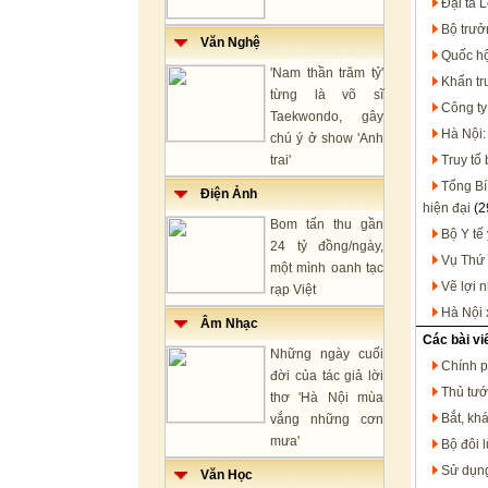
Đại tá 
Bộ trưở
Văn Nghệ
Quốc hộ
'Nam thần trăm tỷ'
Khẩn trư
từng là võ sĩ
Công ty
Taekwondo, gây
Hà Nội:
chú ý ở show 'Anh
trai'
Truy tố
Tổng Bí
Điện Ảnh
hiện đại
(2
Bom tấn thu gần
Bộ Y tế
24 tỷ đồng/ngày,
Vụ Thứ 
một mình oanh tạc
Vẽ lợi 
rạp Việt
Hà Nội 
Âm Nhạc
Các bài vi
Những ngày cuối
Chính p
đời của tác giả lời
Thủ tướ
thơ 'Hà Nội mùa
Bắt, kh
vắng những cơn
mưa'
Bộ đôi 
Sử dụng
Văn Học