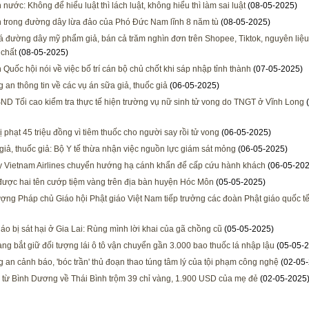
 nước: Không để hiểu luật thì lách luật, không hiểu thì làm sai luật
(08-05-2025)
h trong đường dây lừa đảo của Phó Đức Nam lĩnh 8 năm tù
(08-05-2025)
há đường dây mỹ phẩm giả, bán cả trăm nghìn đơn trên Shopee, Tiktok, nguyên liệu
 chất
(08-05-2025)
 Quốc hội nói về việc bố trí cán bộ chủ chốt khi sáp nhập tỉnh thành
(07-05-2025)
 an thông tin về các vụ án sữa giả, thuốc giả
(06-05-2025)
ND Tối cao kiểm tra thực tế hiện trường vụ nữ sinh tử vong do TNGT ở Vĩnh Long
(
ị phạt 45 triệu đồng vì tiêm thuốc cho người say rồi tử vong
(06-05-2025)
giả, thuốc giả: Bộ Y tế thừa nhận việc nguồn lực giám sát mỏng
(06-05-2025)
 Vietnam Airlines chuyển hướng hạ cánh khẩn để cấp cứu hành khách
(06-05-202
được hai tên cướp tiệm vàng trên địa bàn huyện Hóc Môn
(05-05-2025)
ợng Pháp chủ Giáo hội Phật giáo Việt Nam tiếp trưởng các đoàn Phật giáo quốc t
iáo bị sát hại ở Gia Lai: Rùng mình lời khai của gã chồng cũ
(05-05-2025)
ang bắt giữ đối tượng lái ô tô vận chuyển gần 3.000 bao thuốc lá nhập lậu
(05-05-2
 an cảnh báo, 'bóc trần' thủ đoạn thao túng tâm lý của tội phạm công nghệ
(02-05-
i từ Bình Dương về Thái Bình trộm 39 chỉ vàng, 1.900 USD của mẹ đẻ
(02-05-2025