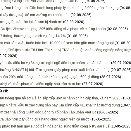
Lê Hồng Giang làm Phó Giám đốc Công an Cao Bằng
(04-08-2026)
ng Đào Hồng Lan: Cần hành lang pháp lý khơi thông 3.000 dự án tồn đọng
(04-08
i xây dựng luật để mở đường cho phát triển
(02-08-2026)
ơng giúp dân tìm lại tài sản bị đánh rơi
(02-08-2026)
 Du lịch Vietravel bị phạt 295 triệu đồng vì vi phạm về chứng khoán
(02-08-2026)
 7 tháng, thương mại - dịch vụ tăng 14,7%
(01-08-2026)
 bà chủ sản xuất, buôn bán hơn 10.000 hũ kem trộn gắn mác hàng ngoại
(01-08-20
 thư, Chủ tịch nước Tô Lâm: Tái định vị TKV thành tập đoàn công nghiệp năng lượng
9-07-2026)
 yêu cầu điều tra vụ 84 người nghi ngộ độc thực phẩm sau ăn bánh mì
(29-07-2026
trưởng NN&MT bị bắt: Tức nghẹn 'giấy phép con' xuất khẩu sầu riêng
(29-07-2026
nhuận 20% mỗi tháng, nhóm lừa đảo huy động gần 600 tỷ đồng
(28-07-2026)
xử lý và khắc phục các điểm ngập sau trận mưa lớn
(27-07-2026)
ết cũ:
hủ thông qua hồ sơ Đề án sắp xếp đơn vị hành chính cấp tỉnh, xã năm 2025
(10-0
ng: Nhất trí đầu tư xây dựng sân bay Gia Bình cấp 4E, khai thác lưỡng dụng
(10-05
ám xét nhà Tổng Giám đốc Công ty cổ phần Tập đoàn Việt Úc
(10-05-2025)
lừa đảo hơn 2 tỷ đồng của hàng chục người trên cả nước
(10-05-2025)
 pháo hết hạn gây sự cố bắn hỏa pháo súng thần công ở Kỳ đài Huế
(10-05-2025