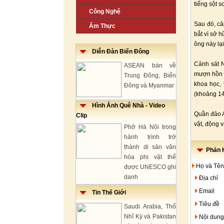
tiếng sột s
Công Nghệ
Sau đó, cả
Ẩm Thực
bắt vì sở 
ông này lạ
Diễn Đàn Biển Đông
Cảnh sát N
ASEAN bàn về
mượn hồn bị
Trung Đông, Biển
khoa học, 
Đông và Myanmar
(khoảng 1
Hình Ảnh Quê Nhà - Video
Quần đảo A
Clip
vật, động v
Phở Hà Nội trong
hành trình trở
thành di sản văn
Phản H
hóa phi vật thể
Họ và Tên
được UNESCO ghi
danh
Địa chỉ
Email
Tin Thế Giới
Tiêu đề
Saudi Arabia, Thổ
Nhĩ Kỳ và Pakistan
Nội dung