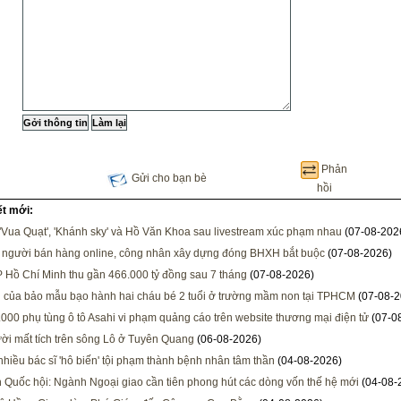
Phản
Gửi cho bạn bè
hồi
ết mới:
 'Vua Quạt', 'Khánh sky' và Hồ Văn Khoa sau livestream xúc phạm nhau
(07-08-202
 người bán hàng online, công nhân xây dựng đóng BHXH bắt buộc
(07-08-2026)
 Hồ Chí Minh thu gần 466.000 tỷ đồng sau 7 tháng
(07-08-2026)
i của bảo mẫu bạo hành hai cháu bé 2 tuổi ở trường mầm non tại TPHCM
(07-08-2
000 phụ tùng ô tô Asahi vi phạm quảng cáo trên website thương mại điện tử
(07-0
ời mất tích trên sông Lô ở Tuyên Quang
(06-08-2026)
 nhiều bác sĩ 'hô biến' tội phạm thành bệnh nhân tâm thần
(04-08-2026)
h Quốc hội: Ngành Ngoại giao cần tiên phong hút các dòng vốn thế hệ mới
(04-08-