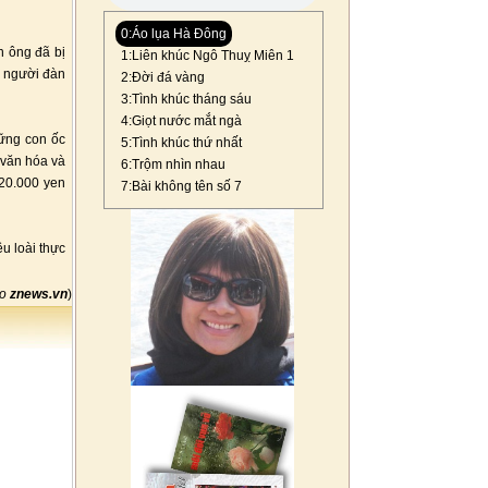
0:Áo lụa Hà Đông
n ông đã bị
1:Liên khúc Ngô Thuỵ Miên 1
a người đàn
2:Đời đá vàng
3:Tình khúc tháng sáu
4:Giọt nước mắt ngà
hững con ốc
5:Tình khúc thứ nhất
ị văn hóa và
6:Trộm nhìn nhau
 20.000 yen
7:Bài không tên số 7
u loài thực
eo
znews.vn
)