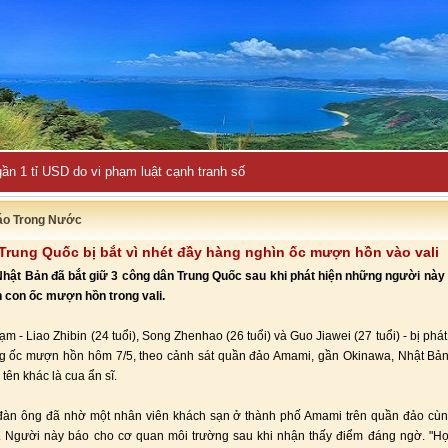
ần 1 tỉ USD do vi phạm luật cạnh tranh số
áo Trong Nước
Trung Quốc bị bắt vì nhét đầy hàng nghìn ốc mượn hồn vào vali
Nhật Bản đã bắt giữ 3 công dân Trung Quốc sau khi phát hiện những người này
 con ốc mượn hồn trong vali.
ạm - Liao Zhibin (24 tuổi), Song Zhenhao (26 tuổi) và Guo Jiawei (27 tuổi) - bị phá
kg ốc mượn hồn hôm 7/5, theo cảnh sát quần đảo Amami, gần Okinawa, Nhật Bả
tên khác là cua ẩn sĩ.
đàn ông đã nhờ một nhân viên khách sạn ở thành phố Amami trên quần đảo cùng
. Người này báo cho cơ quan môi trường sau khi nhận thấy điểm đáng ngờ. "H