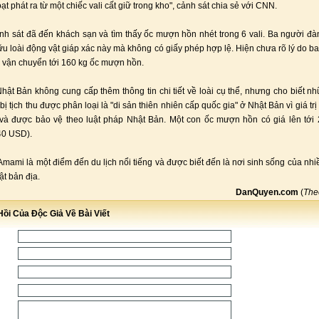
oạt phát ra từ một chiếc vali cất giữ trong kho", cảnh sát chia sẻ với CNN.
nh sát đã đến khách sạn và tìm thấy ốc mượn hồn nhét trong 6 vali. Ba người đà
hữu loài động vật giáp xác này mà không có giấy phép hợp lệ. Hiện chưa rõ lý do b
i vận chuyển tới 160 kg ốc mượn hồn.
hật Bản không cung cấp thêm thông tin chi tiết về loài cụ thể, nhưng cho biết n
 tịch thu được phân loại là "di sản thiên nhiên cấp quốc gia" ở Nhật Bản vì giá tr
và được bảo vệ theo luật pháp Nhật Bản. Một con ốc mượn hồn có giá lên tới
40 USD).
mami là một điểm đến du lịch nổi tiếng và được biết đến là nơi sinh sống của nhiề
ật bản địa.
DanQuyen.com
(
Th
ồi Của Độc Giả Về Bài Viết