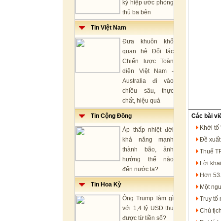
ký hiệp ước phòng
thủ ba bên
Tin Việt Nam
Đưa khuôn khổ
quan hệ Đối tác
Chiến lược Toàn
diện Việt Nam -
Australia đi vào
chiều sâu, thực
chất, hiệu quả
Tin Cộng Đồng
Các bài vi
Khởi tố
Áp thấp nhiệt đới
khả năng mạnh
Đề xuất
thành bão, ảnh
Thuế TP
hưởng thế nào
Lời kha
đến nước ta?
Hơn 53.
Tin Hoa Kỳ
Một ngư
Ông Trump làm gì
Truy tố
với 1,4 tỷ USD thu
Chủ tịc
được từ tiền số?