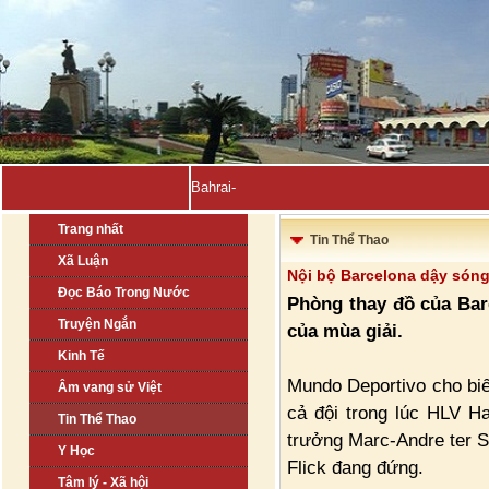
Bahrain, Kuwait tuyên bố-
Trang nhất
Tin Thể Thao
Xã Luận
Nội bộ Barcelona dậy són
Đọc Báo Trong Nước
Phòng thay đồ của Barc
Truyện Ngắn
của mùa giải.
Kinh Tế
Mundo Deportivo cho biế
Âm vang sử Việt
cả đội trong lúc HLV Ha
Tin Thể Thao
trưởng Marc-Andre ter St
Y Học
Flick đang đứng.
Tâm lý - Xã hội