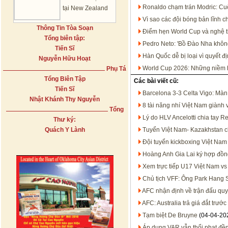
Ronaldo chạm trán Modric: Cu
tại New Zealand
Vì sao các đội bóng bản lĩnh c
Thông Tin Tòa Soạn
Điểm hẹn World Cup và nghệ th
Tổng biên tập:
Pedro Neto: 'Bồ Đào Nha không
Tiến Sĩ
Hàn Quốc dễ bị loại vì quyết đ
Nguyễn Hữu Hoạt
World Cup 2026: Những niềm hy
Phụ Tá
Tổng Biên Tập
Các bài viết cũ:
Tiến Sĩ
Barcelona 3-3 Celta Vigo: Màn
Nhật Khánh Thy Nguyễn
8 tài năng nhí Việt Nam giành 
Tổng
Lý do HLV Ancelotti chia tay R
Thư ký:
Quách Y Lành
Tuyển Việt Nam- Kazakhstan ch
Đội tuyển kickboxing Việt Nam 
Hoàng Anh Gia Lai ký hợp đồng
Xem trực tiếp U17 Việt Nam v
Chủ tịch VFF: Ông Park Hang 
AFC nhận định về trận đấu quy
AFC: Australia trả giá đắt trướ
Tạm biệt De Bruyne
(04-04-20
Áp dụng VAR vẫn thổi phạt đền '