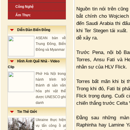
Công Nghệ
Nguồn tin nói trên cũng 
Ẩm Thực
bắt chính cho Wojciech 
đến Saudi Arabia thi đấu
khi Ter Stegen tái xuất
Diễn Đàn Biển Đông
dễ xảy ra.
ASEAN bàn về
Trung Đông, Biển
Đông và Myanmar
Trước Pena, nội bộ Ba
Torres, Ansu Fati và H
Hình Ảnh Quê Nhà - Video
nhân sự của HLV Flick.
Clip
Phở Hà Nội trong
hành trình trở
Torres bất mãn khi bị 
thành di sản văn
Trong khi đó, Fati bị p
hóa phi vật thể
Flick trọng dụng. Cuối c
được UNESCO ghi
chiến thắng trước Celta 
danh
Tin Thế Giới
Đằng sau những màn 
Ukraine thực hiện
Raphinha hay Lamine Ya
vụ tấn công ồ ạt