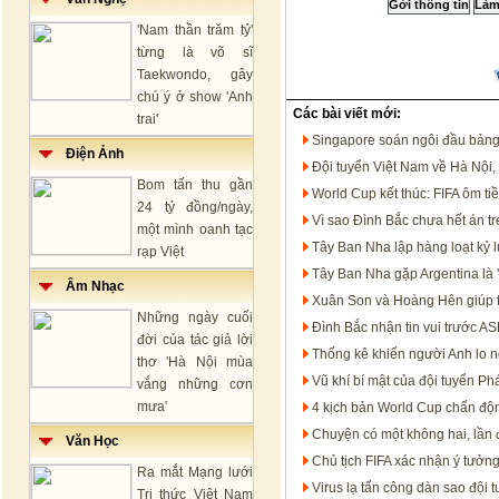
'Nam thần trăm tỷ'
từng là võ sĩ
Taekwondo, gây
chú ý ở show 'Anh
Các bài viết mới:
trai'
Singapore soán ngôi đầu bảng
Điện Ảnh
Đội tuyển Việt Nam về Hà Nội,
Bom tấn thu gần
World Cup kết thúc: FIFA ôm t
24 tỷ đồng/ngày,
Vì sao Đình Bắc chưa hết án 
một mình oanh tạc
Tây Ban Nha lập hàng loạt kỷ 
rạp Việt
Tây Ban Nha gặp Argentina là '
Âm Nhạc
Xuân Son và Hoàng Hên giúp 
Những ngày cuối
Đình Bắc nhận tin vui trước 
đời của tác giả lời
Thống kê khiến người Anh lo n
thơ 'Hà Nội mùa
Vũ khí bí mật của đội tuyển P
vắng những cơn
mưa'
4 kịch bản World Cup chấn độn
Chuyện có một không hai, lần đ
Văn Học
Chủ tịch FIFA xác nhận ý tưởn
Ra mắt Mạng lưới
Virus lạ tấn công dàn sao đội 
Tri thức Việt Nam