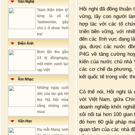
Văn Nghệ
Hội nghị đã đồng thuận 
'Nam thần trăm tỷ'
vững, lấy con người l
từng là võ sĩ
Taekwondo, gây
hợp tác với các tổ chứ
chú ý ở show 'Anh
triển bền vững, với nhi
trai'
đến các lĩnh vực đang là
Điện Ảnh
gia, được các nước đồn
Bom tấn thu gần
P4G về tăng cường hợp
24 tỷ đồng/ngày,
kiến của nước chủ nhà 
một mình oanh tạc
các cơ chế đa phương, 
rạp Việt
kết quốc tế trong việc t
Âm Nhạc
Những ngày cuối
Có thể nói, Hội nghị là
đời của tác giả lời
với Việt Nam, giữa Chí
thơ 'Hà Nội mùa
vắng những cơn
doanh nghiệp khởi nghiệ
mưa'
sôi nổi tại hơn 100 gian
đó hơn 60 giải pháp ma
Văn Học
quan tâm của các nhà đ
Ra mắt Mạng lưới