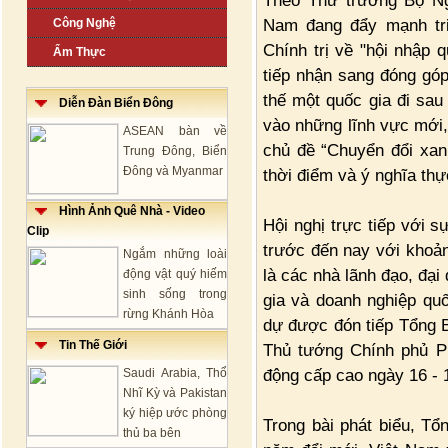
Theo Thứ trưởng Bộ Ng
Nam đang đẩy mạnh tri
Công Nghệ
Chính trị về "hội nhập 
Ẩm Thực
tiếp nhận sang đóng góp
thế một quốc gia đi sau
Diễn Đàn Biển Đông
vào những lĩnh vực mới,
ASEAN bàn về
chủ đề “Chuyển đổi xan
Trung Đông, Biển
Đông và Myanmar
thời điểm và ý nghĩa thự
Hình Ảnh Quê Nhà - Video
Hội nghị trực tiếp với 
Clip
trước đến nay với khoản
Ngắm những loài
là các nhà lãnh đạo, đại
động vật quý hiếm
sinh sống trong
gia và doanh nghiệp quố
rừng Khánh Hòa
dự được đón tiếp Tổng B
Tin Thế Giới
Thủ tướng Chính phủ Ph
động cấp cao ngày 16 - 
Saudi Arabia, Thổ
Nhĩ Kỳ và Pakistan
ký hiệp ước phòng
Trong bài phát biểu, Tổ
thủ ba bên