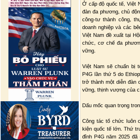
Ở cấp độ quốc tế, Việt 
đàn đa phương, chủ động
công-tư thành công, th
doanh nghiệp và các bên
Việt Nam đề xuất tại Hộ
chức, cơ chế đa phương
vững.
Việt Nam sẽ chuẩn bị t
P4G lần thứ 5 do Ethio
trở thành một diễn đàn 
vững, thịnh vượng của c
Dấu mốc quan trọng tron
Công tác tổ chức luôn c
kiện quốc tế lớn. Thứ t
đỉnh P4G năm 2025 đã 