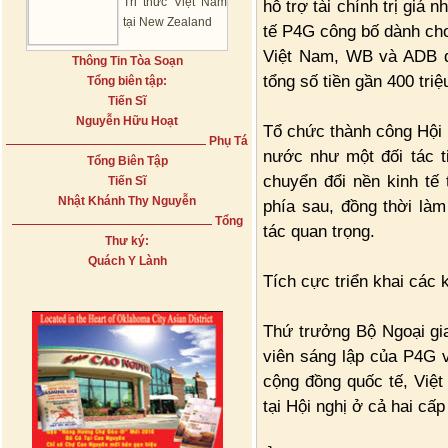
Tri thức Việt Nam
hỗ trợ tài chính trị giá
tại New Zealand
tế P4G công bố dành cho
Việt Nam, WB và ADB đã
Thông Tin Tòa Soạn
tổng số tiền gần 400 tri
Tổng biên tập:
Tiến Sĩ
Nguyễn Hữu Hoạt
Tổ chức thành công Hội 
Phụ Tá
nước như một đối tác t
Tổng Biên Tập
chuyển đổi nền kinh tế 
Tiến Sĩ
Nhật Khánh Thy Nguyễn
phía sau, đồng thời là
Tổng
tác quan trọng.
Thư ký:
Quách Y Lành
Tích cực triển khai các 
Thứ trưởng Bộ Ngoại gia
viên sáng lập của P4G v
cộng đồng quốc tế, Việt
tại Hội nghị ở cả hai cấp