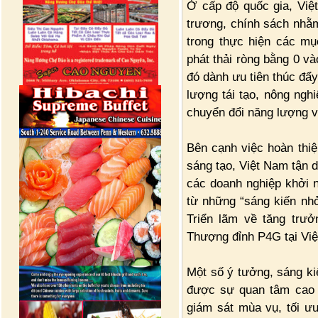
Ở cấp độ quốc gia, Việt
trương, chính sách nhằm
trong thực hiện các mụ
phát thải ròng bằng 0 v
đó dành ưu tiên thúc đẩ
lượng tái tạo, nông nghi
chuyển đổi năng lượng v
Bên cạnh việc hoàn thiệ
sáng tạo, Việt Nam tận 
các doanh nghiệp khởi n
từ những “sáng kiến nhỏ
Triển lãm về tăng trư
Thượng đỉnh P4G tại Việ
Một số ý tưởng, sáng ki
được sự quan tâm cao 
giám sát mùa vụ, tối ư