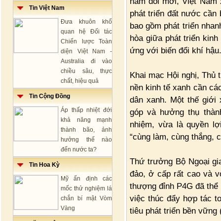
năm đổi mới, Việt Nam 
Tin Việt Nam
phát triển đất nước cần
Đưa khuôn khổ
bao gồm phát triển nhanh
quan hệ Đối tác
hòa giữa phát triển kinh
Chiến lược Toàn
ứng với biến đổi khí hậu
diện Việt Nam -
Australia đi vào
chiều sâu, thực
Khai mạc Hội nghị, Thủ
chất, hiệu quả
nền kinh tế xanh cần cá
Tin Cộng Đồng
dân xanh. Một thế giới
Áp thấp nhiệt đới
góp và hưởng thụ thành
khả năng mạnh
nhiệm, vừa là quyền lợi
thành bão, ảnh
“cùng làm, cùng thắng, c
hưởng thế nào
đến nước ta?
Thứ trưởng Bộ Ngoại gi
Tin Hoa Kỳ
đảo, ở cấp rất cao và v
Mỹ ấn định các
thượng đỉnh P4G đã thể 
mốc thử nghiệm lá
việc thúc đẩy hợp tác t
chắn bí mật Vòm
Vàng
tiêu phát triển bền vữn