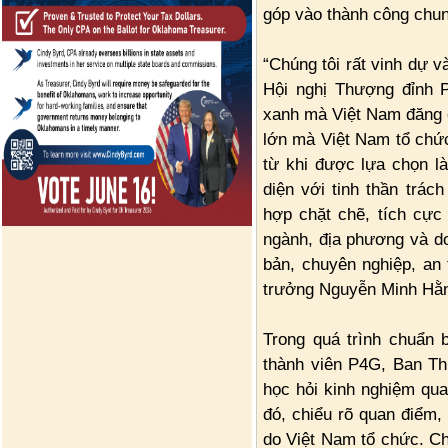
góp vào thành công chun
“Chúng tôi rất vinh dự v
Hội nghị Thượng đỉnh P
xanh mà Việt Nam đăng c
lớn mà Việt Nam tổ chức
từ khi được lựa chọn l
diện với tinh thần trác
hợp chặt chẽ, tích cực
ngành, địa phương và d
bản, chuyên nghiệp, an
trưởng Nguyễn Minh Hằn
Trong quá trình chuẩn 
thành viên P4G, Ban Th
học hỏi kinh nghiệm qua
đó, chiểu rõ quan điểm,
do Việt Nam tổ chức. Ch