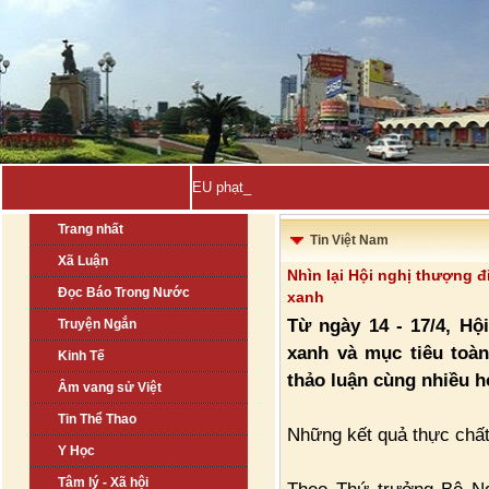
EU phạt Google gần 1 tỉ USD do _
Trang nhất
Tin Việt Nam
Xã Luận
Nhìn lại Hội nghị thượng 
Đọc Báo Trong Nước
xanh
Từ ngày 14 - 17/4, Hộ
Truyện Ngắn
xanh và mục tiêu toàn
Kinh Tế
thảo luận cùng nhiều h
Âm vang sử Việt
Tin Thể Thao
Những kết quả thực chấ
Y Học
Tâm lý - Xã hội