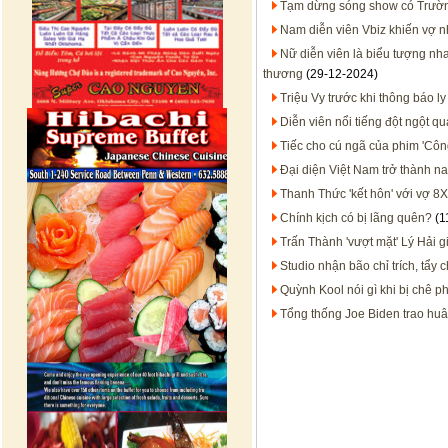
Tạm dừng sóng show có Trườ
Nam diễn viên Vbiz khiến vợ nh
Nữ diễn viên là biểu tượng nha
thương
(29-12-2024)
Triệu Vy trước khi thông báo l
Diễn viên nổi tiếng đột ngột qu
Tiếc cho cú ngã của phim 'Côn
Đại diện Việt Nam trở thành na
Thanh Thức 'kết hôn' với vợ 8X
Chính kịch có bị lãng quên?
(1
Trấn Thành 'vượt mặt' Lý Hải gi
Studio nhận bão chỉ trích, tẩy 
Quỳnh Kool nói gì khi bị chê 
Tổng thống Joe Biden trao hu