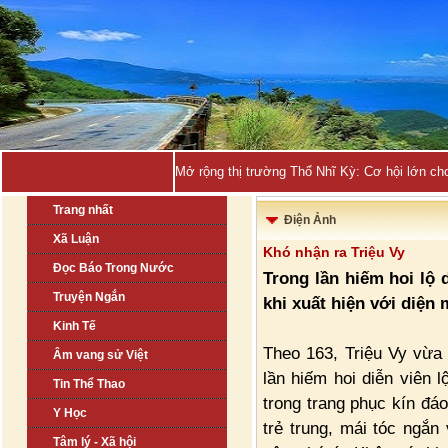
Mở rộng thị trường Thổ Nhĩ Kỳ: Cơ hội lớn ch
Trang nhất
Điện Ảnh
Xã Luận
Khó nhận ra Triệu Vy
Đọc Báo Trong Nước
Trong lần hiếm hoi lộ 
Truyện Ngắn
khi xuất hiện với diện 
Kinh Tế
Theo 163, Triệu Vy vừa 
Âm vang sử Việt
lần hiếm hoi diễn viên l
Tin Thể Thao
trong trang phục kín đá
Y Học
trẻ trung, mái tóc ngắn
Tâm lý - Xã hội