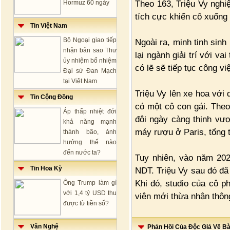
Theo 163, Triệu Vy nghi
Hormuz 60 ngày
tích cực khiến cô xuống
Tin Việt Nam
Bộ Ngoại giao tiếp
Ngoài ra, minh tinh si
nhận bản sao Thư
lại ngành giải trí với va
ủy nhiệm bổ nhiệm
có lẽ sẽ tiếp tục công vi
Đại sứ Đan Mạch
tại Việt Nam
Triệu Vy lên xe hoa vớ
Tin Cộng Đồng
có một cô con gái. Theo
Áp thấp nhiệt đới
đôi ngày càng thịnh vư
khả năng mạnh
máy rượu ở Paris, tổng t
thành bão, ảnh
hưởng thế nào
đến nước ta?
Tuy nhiên, vào năm 202
Tin Hoa Kỳ
NDT. Triệu Vy sau đó đã
Khi đó, studio của cô p
Ông Trump làm gì
với 1,4 tỷ USD thu
viên mới thừa nhận thông
được từ tiền số?
Văn Nghệ
Phản Hồi Của Độc Giả Về Bài