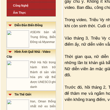
gây chú ý. Không ít kh
Công Nghệ
video. Ban đầu, công ch
Ẩm Thực
Trong video, Triệu Vy 
khi còn sinh thời. Cuối ch
Diễn Đàn Biển Đông
ASEAN bàn về
Trung Đông, Biển
Vào tháng 3, Triệu Vy 
Đông và Myanmar
điểm ấy, nữ diễn viên vẫ
Hình Ảnh Quê Nhà - Video
Thời gian qua, nữ diễn
Clip
những lần bị khán giả bắ
Phở Hà Nội trong
hành trình trở
Nữ diễn viên ăn mặc giả
thành di sản văn
đổi.
hóa phi vật thể
được UNESCO ghi
Trước đó, hồi tháng 2, 
danh
để thăm mẹ và ngắm hoa
Tin Thế Giới
viên không trang điểm, vẻ
Iran, Oman thống
nhất mở eo biển