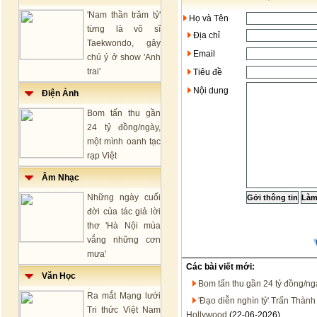
'Nam thần trăm tỷ'
Họ và Tên
từng là võ sĩ
Địa chỉ
Taekwondo, gây
Email
chú ý ở show 'Anh
trai'
Tiêu đề
Nội dung
Điện Ảnh
Bom tấn thu gần
24 tỷ đồng/ngày,
một mình oanh tạc
rạp Việt
Âm Nhạc
Những ngày cuối
đời của tác giả lời
thơ 'Hà Nội mùa
vắng những cơn
mưa'
Các bài viết mới:
Văn Học
Bom tấn thu gần 24 tỷ đồng/ngà
Ra mắt Mạng lưới
'Đạo diễn nghìn tỷ' Trấn Thành b
Tri thức Việt Nam
Hollywood
(22-06-2026)