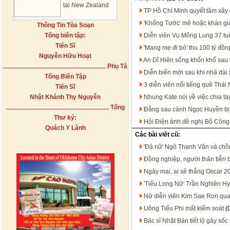
tại New Zealand
TP Hồ Chí Minh quyết tâm xây 
'Khổng Tước' mê hoặc khán giả
Thông Tin Tòa Soạn
Tổng biên tập:
Diễn viên Vu Mông Lung 37 tuổi
Tiến Sĩ
'Mang mẹ đi bỏ' thu 100 tỷ đồn
Nguyễn Hữu Hoạt
An Dĩ Hiên sống khốn khổ sau 
Phụ Tá
Diễn biến mới sau khi nhà đài xi
Tổng Biên Tập
3 diễn viên nổi tiếng quê Thá
Tiến Sĩ
Nhật Khánh Thy Nguyễn
Nhung Kate nói về việc chia t
Tổng
Đằng sau cảnh Ngọc Huyền bị
Thư ký:
Hội Điện ảnh đề nghị Bộ Công
Quách Y Lành
Các bài viết cũ:
'Đả nữ' Ngô Thanh Vân và chồ
Đồng nghiệp, người thân tiễn b
Ngày mai, ai sẽ thắng Oscar 2
'Tiểu Long Nữ' Trần Nghiên Hy
Nữ diễn viên Kim Sae Ron qua 
Uông Tiểu Phi mất kiểm soát
(
Bác sĩ Nhật Bản tiết lộ gây số