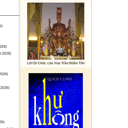
6)
026)
8-2026)
Lời Di Chúc của Vua Trần Nhân Tôn
2026)
-2026)
26)