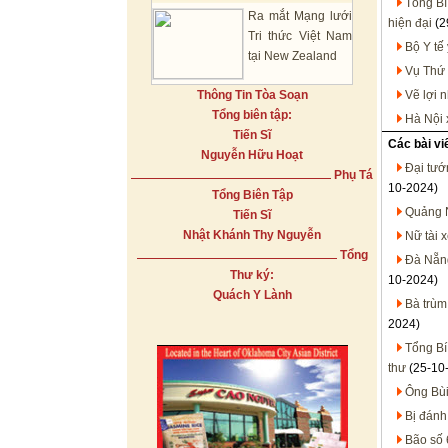
Tổng Bí
Ra mắt Mạng lưới
hiện đại
(2
Tri thức Việt Nam
Bộ Y tế
tại New Zealand
Vụ Thứ 
Thông Tin Tòa Soạn
Vẽ lợi 
Tổng biên tập:
Hà Nội 
Tiến Sĩ
Các bài vi
Nguyễn Hữu Hoạt
Đại tướ
Phụ Tá
10-2024)
Tổng Biên Tập
Quảng N
Tiến Sĩ
Nhật Khánh Thy Nguyễn
Nữ tài 
Tổng
Đà Nẵng
Thư ký:
10-2024)
Quách Y Lành
Bà trùm
2024)
Tổng Bí
thư
(25-10
Ông Bùi
Bị đánh
Bão số 