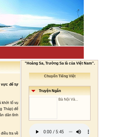
"Hoàng Sa, Trường Sa là của Việt Nam".
Chuyển Tiếng Việt
g vực để tự
Truyện Ngắn
Bà Nội Và...
 khởi tố vụ
ng Tháp) để
ân dân tỉnh
điều tra về