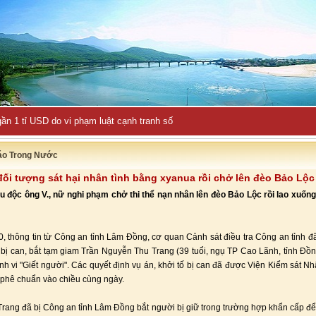
ần 1 tỉ USD do vi phạm luật cạnh tranh số
áo Trong Nước
đối tượng sát hại nhân tình bằng xyanua rồi chở lên đèo Bảo Lộc
u độc ông V., nữ nghi phạm chở thi thể nạn nhân lên đèo Bảo Lộc rồi lao xuốn
, thông tin từ Công an tỉnh Lâm Đồng, cơ quan Cảnh sát điều tra Công an tỉnh đã
ố bị can, bắt tạm giam Trần Nguyễn Thu Trang (39 tuổi, ngụ TP Cao Lãnh, tỉnh Đồ
ành vi "Giết người". Các quyết định vụ án, khởi tố bị can đã được Viện Kiểm sát Nh
phê chuẩn vào chiều cùng ngày.
Trang đã bị Công an tỉnh Lâm Đồng bắt người bị giữ trong trường hợp khẩn cấp để 