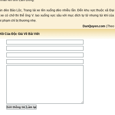
n nhân lên tỉnh Lâm Đồng.
ận đèo Bảo Lộc, Trang lái xe lên xuống đèo nhiều lần. Đến khu vực thuộc xã Đại
 xe có chở thi thể ông V. lao xuống vực sâu với mục đích tự tử nhưng túi khí của
i phạm chỉ bị thương nhẹ.
DanQuyen.com
(
Theo
ồi Của Độc Giả Về Bài Viết