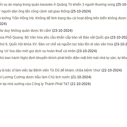
ến vụ án mạng trong quán karaoke ở Quảng Trị khiến 3 người thương vong
(25-10
 người đàn ông tấn công cảnh sát giao thông
(25-10-2024)
 tướng Trần Hồng Hà: Không để tình trạng tàu cá hoạt động trên biển không đượ
024)
 tư duy 'không quản được thì cấm'
(23-10-2024)
ùa Phổ Quang: Bộ Văn hóa yêu cầu khẩn cấp bảo vệ Bảo vật Quốc gia
(23-10-20
thứ 8, Quốc hội khóa XV: Bàn cơ chế và nguồn lực bảo tồn di sản văn hóa
(23-10-
ng 'cò' lừa đảo mời gọi dịch vụ hoàn thuế cá nhân
(23-10-2024)
hủ ban hành Nghị định khuyến khích phát triển điện mặt trời mái nhà tự sản, tự tiê
 là bác sĩ làm việc tại Bệnh viện Từ Dũ để khám, chữa bệnh 'chui'
(22-10-2024)
hí Lương Cường được bầu làm Chủ tịch nước
(21-10-2024)
n tại nhà xưởng của Công ty Thành Phát T&T
(21-10-2024)