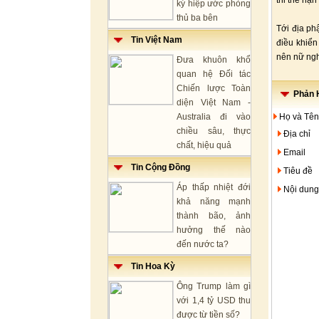
thi thể nạ
ký hiệp ước phòng
thủ ba bên
Tới địa ph
Tin Việt Nam
điều khiển
nên nữ ngh
Đưa khuôn khổ
quan hệ Đối tác
Chiến lược Toàn
Phản H
diện Việt Nam -
Australia đi vào
Họ và Tên
chiều sâu, thực
Địa chỉ
chất, hiệu quả
Email
Tin Cộng Đồng
Tiêu đề
Áp thấp nhiệt đới
Nội dung
khả năng mạnh
thành bão, ảnh
hưởng thế nào
đến nước ta?
Tin Hoa Kỳ
Ông Trump làm gì
với 1,4 tỷ USD thu
được từ tiền số?