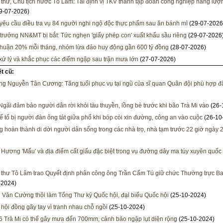
 thư, Chủ tịch nước Tô Lâm: Tái định vị TKV thành tập đoàn công nghiệp năng lượng
9-07-2026)
 yêu cầu điều tra vụ 84 người nghi ngộ độc thực phẩm sau ăn bánh mì
(29-07-2026
trưởng NN&MT bị bắt: Tức nghẹn 'giấy phép con' xuất khẩu sầu riêng
(29-07-2026
nhuận 20% mỗi tháng, nhóm lừa đảo huy động gần 600 tỷ đồng
(28-07-2026)
xử lý và khắc phục các điểm ngập sau trận mưa lớn
(27-07-2026)
ết cũ:
ng Nguyễn Tân Cương: Tăng tuổi phục vụ tại ngũ của sĩ quan Quân đội phù hợp đ
gãi đảm bảo người dân rời khỏi tàu thuyền, lồng bè trước khi bão Trà Mi vào
(26-
xế tố bị người đàn ông tát giữa phố khi bóp còi xin đường, công an vào cuộc
(26-10
 hoàn thành di dời người dân sống trong các nhà trọ, nhà tạm trước 22 giờ ngày 
 Hương 'Mẩu' và địa điểm cất giấu đặc biệt trong vụ đường dây ma túy xuyên quốc
 thư Tô Lâm trao Quyết định phân công ông Trần Cẩm Tú giữ chức Thường trực Ba
-2024)
 Văn Cường thôi làm Tổng Thư ký Quốc hội, đại biểu Quốc hội
(25-10-2024)
 hội đồng gãy tay vì tranh nhau chỗ ngồi
(25-10-2024)
6 Trà Mi có thể gây mưa đến 700mm, cảnh báo ngập lụt diện rộng
(25-10-2024)