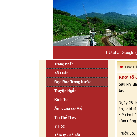
EU phạt Google g
Trang nhất
Đọc B
Xã Luận
Khởi tố 
Đọc Báo Trong Nước
Sau khi đầ
tử.
Truyện Ngắn
Kinh Tế
Ngày 28-10
Âm vang sử Việt
án, khởi t
điều tra h
Tin Thể Thao
Lâm Đồng 
Y Học
Trước đó, 
Tâm lý - Xã hội