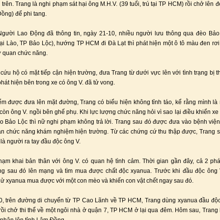
 trên. Trang là nghi phạm sát hại ông M.H.V. (39 tuổi, trú tại TP HCM) rồi chở lên
Đồng) để phi tang.
gười Lao Động đã thông tin, ngày 21-10, nhiều người lưu thông qua đèo Bảo
ại Lào, TP Bảo Lộc), hướng TP HCM đi Đà Lạt thì phát hiện một ô tô màu đen rơ
ơ quan chức năng.
cứu hộ có mặt tiếp cận hiện trường, đưa Trang từ dưới vực lên với tình trạng bị 
hát hiện bên trong xe có ông V. đã tử vong.
iểm được đưa lên mặt đường, Trang có biểu hiện không tỉnh táo, kể rằng mình là
 còn ông V. ngồi bên ghế phụ. Khi lực lượng chức năng hỏi vì sao lại điều khiển xe 
èo Bảo Lộc thì nữ nghi phạm không trả lời. Trang sau đó được đưa vào bệnh việ
n chức năng khám nghiệm hiện trường. Từ các chứng cứ thu thập được, Trang 
là người ra tay đầu độc ông V.
ạm khai bản thân với ông V. có quan hệ tình cảm. Thời gian gần đây, cả 2 ph
ng sau đó lên mạng và tìm mua được chất độc xyanua. Trước khi đầu độc ông 
ử xyanua mua được với một con mèo và khiến con vật chết ngay sau đó.
0, trên đường di chuyển từ TP Cao Lãnh về TP HCM, Trang dùng xyanua đầu độc
 rồi chở thi thể về một ngôi nhà ở quận 7, TP HCM ở lại qua đêm. Hôm sau, Trang l