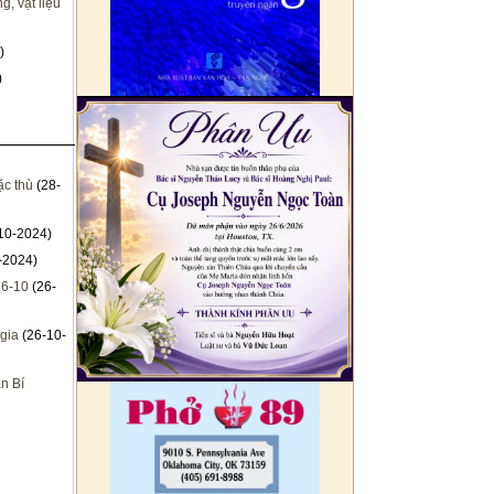
, vật liệu
)
)
ặc thù
(28-
10-2024)
-2024)
26-10
(26-
 gia
(26-10-
n Bí