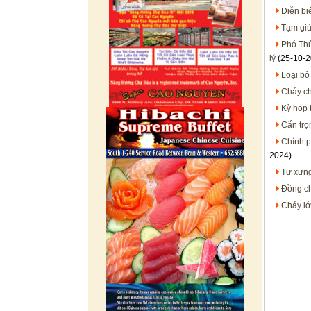
Diễn bi
Tạm giữ
Phó Thủ
lý
(25-10-2
Loại bỏ
Cháy ch
Kỳ họp 
Cẩn trọ
Chính p
2024)
Tự xưng
Đồng c
Cháy lớ