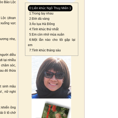
 đèo Bảo Lộc
0:Liên khúc Ngô Thuỵ Miên 1
1:Trong tay nhau
 Lộc (đoạn
2:Đời đá vàng
i xuống vực
3:Áo lụa Hà Đông
4:Tình khúc thứ nhất
5:Em còn nhớ mùa xuân
thương nhẹ,
6:Một lần nào cho tôi gặp lại
em
7:Tình khúc tháng sáu
 người điều
đi lại nhiều
n chăm sóc,
sau đó thừa
át sinh mâu
V., nữ nghi
 khiến ông
ái ô tô chở