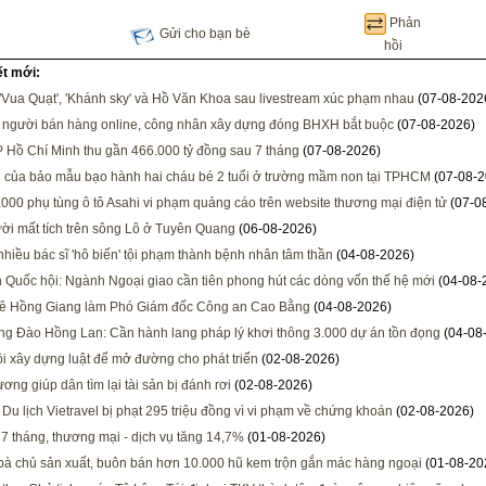
Phản
Gửi cho bạn bè
hồi
ết mới:
 'Vua Quạt', 'Khánh sky' và Hồ Văn Khoa sau livestream xúc phạm nhau
(07-08-202
 người bán hàng online, công nhân xây dựng đóng BHXH bắt buộc
(07-08-2026)
 Hồ Chí Minh thu gần 466.000 tỷ đồng sau 7 tháng
(07-08-2026)
i của bảo mẫu bạo hành hai cháu bé 2 tuổi ở trường mầm non tại TPHCM
(07-08-2
000 phụ tùng ô tô Asahi vi phạm quảng cáo trên website thương mại điện tử
(07-0
ời mất tích trên sông Lô ở Tuyên Quang
(06-08-2026)
 nhiều bác sĩ 'hô biến' tội phạm thành bệnh nhân tâm thần
(04-08-2026)
h Quốc hội: Ngành Ngoại giao cần tiên phong hút các dòng vốn thế hệ mới
(04-08-
Lê Hồng Giang làm Phó Giám đốc Công an Cao Bằng
(04-08-2026)
ng Đào Hồng Lan: Cần hành lang pháp lý khơi thông 3.000 dự án tồn đọng
(04-08
i xây dựng luật để mở đường cho phát triển
(02-08-2026)
ơng giúp dân tìm lại tài sản bị đánh rơi
(02-08-2026)
 Du lịch Vietravel bị phạt 295 triệu đồng vì vi phạm về chứng khoán
(02-08-2026)
 7 tháng, thương mại - dịch vụ tăng 14,7%
(01-08-2026)
 bà chủ sản xuất, buôn bán hơn 10.000 hũ kem trộn gắn mác hàng ngoại
(01-08-20