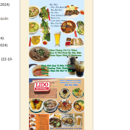
-2024)
c quản
24)
2024)
u
(22-10-