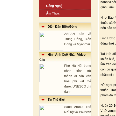
hành vi nói
Công Nghệ
(tỉnh Lâm 
Ẩm Thực
Như Báo N
thuộc xã Đ
Diễn Đàn Biển Đông
nên báo c
ASEAN bàn về
Lực lượng 
Trung Đông, Biển
đồng thời p
Đông và Myanmar
Tại thời đ
Hình Ảnh Quê Nhà - Video
khiển ô tô,
Clip
lần trên đ
Phở Hà Nội trong
còn cơ qua
hành trình trở
nhận mình 
thành di sản văn
hóa phi vật thể
Nữ nghi ph
được UNESCO ghi
thuẫn. Tra
danh
phạm đã th
Tin Thế Giới
Ngày 20-1
Saudi Arabia, Thổ
V. tử vong
Nhĩ Kỳ và Pakistan