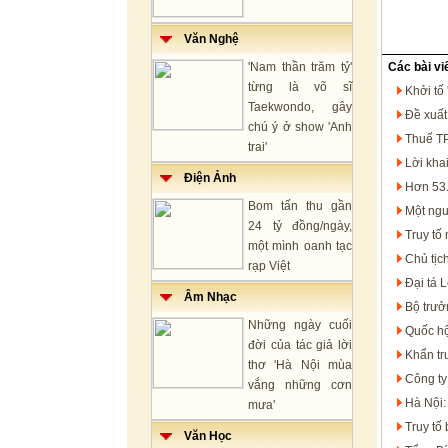
Văn Nghệ
'Nam thần trăm tỷ'
Các bài vi
từng là võ sĩ
Khởi tố
Taekwondo, gây
Đề xuất
chú ý ở show 'Anh
Thuế TP
trai'
Lời kha
Điện Ảnh
Hơn 53.
Bom tấn thu gần
Một ngư
24 tỷ đồng/ngày,
Truy tố
một mình oanh tạc
Chủ tịc
rạp Việt
Đại tá 
Âm Nhạc
Bộ trưở
Những ngày cuối
Quốc hộ
đời của tác giả lời
Khẩn trư
thơ 'Hà Nội mùa
Công ty
vắng những cơn
Hà Nội:
mưa'
Truy tố
Văn Học