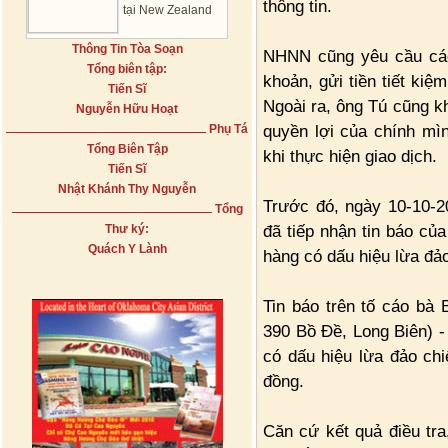
thông tin.
tại New Zealand
Thông Tin Tòa Soạn
NHNN cũng yêu cầu các
Tổng biên tập:
khoản, gửi tiền tiết kiệ
Tiến Sĩ
Ngoài ra, ông Tú cũng 
Nguyễn Hữu Hoạt
quyền lợi của chính mìn
Phụ Tá
Tổng Biên Tập
khi thực hiện giao dịch.
Tiến Sĩ
Nhật Khánh Thy Nguyễn
Trước đó, ngày 10-10-2
Tổng
đã tiếp nhận tin báo củ
Thư ký:
Quách Y Lành
hàng có dấu hiệu lừa đảo
Tin báo trên tố cáo bà 
390 Bồ Đề, Long Biên) 
có dấu hiệu lừa đảo chi
đồng.
Căn cứ kết quả điều tra