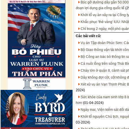
Bóc gỡ đường dây gần 50.000 
đoạn lợi dụng gia công quốc tế
(2
Khởi tố vụ án xảy ra tại Công t
Khắc phục 'thẻ vàng' IUU: Nhật
Chỉ trong 2 ngày, một phó quả
Các bài viết cũ:
Vụ án Tập đoàn Phúc Sơn: Các 
Bộ Giao thông vận tải khởi côn
Bộ Công an bác bỏ thông tin s
Cá nuôi lồng trên sông Thái B
Cháy lớn ở quận 8, cảnh sát p
Dây không đợi cột, cột không 
Xét xử vụ án Vạn Thịnh Phát:
2024)
Sức khỏe của nam sinh lớp 8 b
hơn
(01-04-2024)
Ngày mai, Viện kiểm sát đối đá
Khởi tố nguyên Chủ tịch, nguy
03-2024)