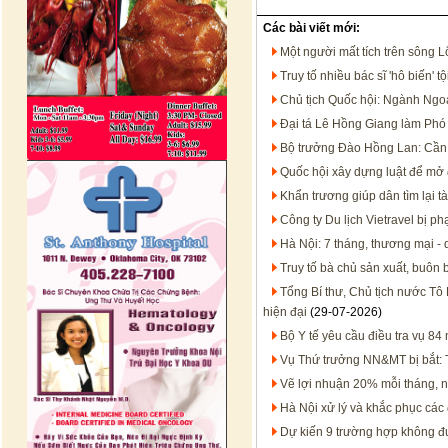
Các bài viết mới:
Một người mất tích trên sông 
Truy tố nhiều bác sĩ 'hô biến'
Chủ tịch Quốc hội: Ngành Ngoạ
Đại tá Lê Hồng Giang làm Ph
Bộ trưởng Đào Hồng Lan: Cần 
Quốc hội xây dựng luật để mở 
Khẩn trương giúp dân tìm lại tà
Công ty Du lịch Vietravel bị p
Hà Nội: 7 tháng, thương mại - 
Truy tố bà chủ sản xuất, buôn
Tổng Bí thư, Chủ tịch nước Tô 
hiện đại
(29-07-2026)
Bộ Y tế yêu cầu điều tra vụ 8
Vụ Thứ trưởng NN&MT bị bắt: T
Vẽ lợi nhuận 20% mỗi tháng, 
Hà Nội xử lý và khắc phục các
Dự kiến 9 trường hợp không đư