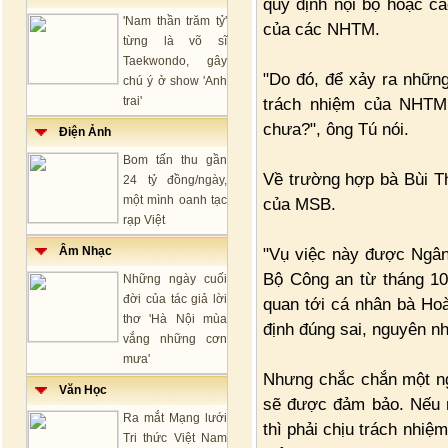
quy định nội bộ hoặc các
'Nam thần trăm tỷ'
của các NHTM.
từng là võ sĩ
Taekwondo, gây
"Do đó, để xảy ra những
chú ý ở show 'Anh
trai'
trách nhiệm của NHTM
chưa?", ông Tú nói.
Điện Ảnh
Bom tấn thu gần
Về trường hợp bà Bùi T
24 tỷ đồng/ngày,
một mình oanh tạc
của MSB.
rạp Việt
Âm Nhạc
"Vụ việc này được Ngân
Bộ Công an từ tháng 10-
Những ngày cuối
đời của tác giả lời
quan tới cá nhân bà Hoà
thơ 'Hà Nội mùa
định đúng sai, nguyên n
vắng những cơn
mưa'
Nhưng chắc chắn một ng
Văn Học
sẽ được đảm bảo. Nếu 
Ra mắt Mạng lưới
thì phải chịu trách nhiệ
Tri thức Việt Nam