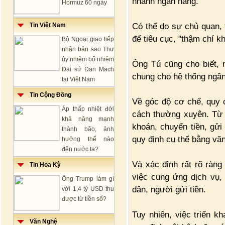
nhánh ngân hàng.
Hormuz 60 ngày
Có thể do sự chủ quan,
Tin Việt Nam
để tiêu cục, "thậm chí k
Bộ Ngoại giao tiếp
nhận bản sao Thư
ủy nhiệm bổ nhiệm
Ông Tú cũng cho biết,
Đại sứ Đan Mạch
chung cho hệ thống ngân
tại Việt Nam
Tin Cộng Đồng
Về góc độ cơ chế, quy 
Áp thấp nhiệt đới
cách thường xuyên. Từ 
khả năng mạnh
khoán, chuyển tiền, gử
thành bão, ảnh
quy định cụ thể bằng vă
hưởng thế nào
đến nước ta?
Và xác định rất rõ ràn
Tin Hoa Kỳ
việc cung ứng dịch vụ,
Ông Trump làm gì
dân, người gửi tiền.
với 1,4 tỷ USD thu
được từ tiền số?
Tuy nhiên, việc triển 
Văn Nghệ