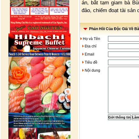
án, bắt tạm giam bà Bù
đảo, chiếm đoạt tài sản c
Phản Hồi Của Độc Giả Về Bài
Họ và Tên
Địa chỉ
Email
Tiêu đề
Nội dung