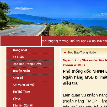
Mở rộng thị trường Thổ Nhĩ Kỳ: Cơ hội lớn ch
Trang nhất
Đọc Báo Trong Nước
Xã Luận
Ngân hàng Nhà nước lên tiế
Đọc Báo Trong Nước
khoản ở MSB
Phó thống đốc NHNN Đà
Truyện Ngắn
Ngân hàng MSB bị mất 
Kinh Tế
điều tra.
Âm vang sử Việt
Tin Thể Thao
Liên quan vụ khách hàng
Y Học
(Ngân hàng TMCP Hàng 
Tâm lý - Xã hội