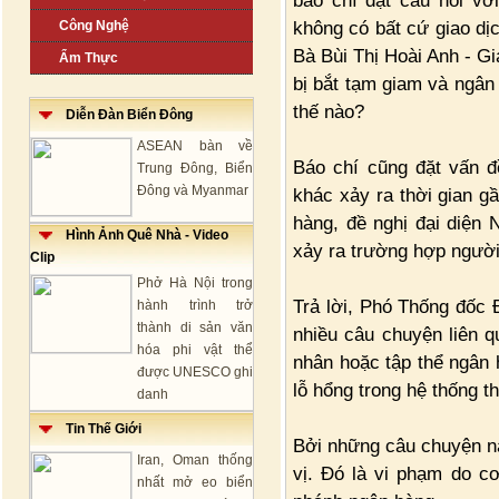
báo chí đặt câu hỏi v
không có bất cứ giao dịch
Công Nghệ
Bà Bùi Thị Hoài Anh - 
Ẩm Thực
bị bắt tạm giam và ngâ
thế nào?
Diễn Đàn Biển Đông
ASEAN bàn về
Báo chí cũng đặt vấn 
Trung Đông, Biển
Đông và Myanmar
khác xảy ra thời gian g
hàng, đề nghị đại diện 
Hình Ảnh Quê Nhà - Video
xảy ra trường hợp người 
Clip
Phở Hà Nội trong
Trả lời, Phó Thống đốc 
hành trình trở
thành di sản văn
nhiều câu chuyện liên q
hóa phi vật thể
nhân hoặc tập thể ngân 
được UNESCO ghi
lỗ hổng trong hệ thống t
danh
Tin Thế Giới
Bởi những câu chuyện nà
Iran, Oman thống
vị. Đó là vi phạm do c
nhất mở eo biển