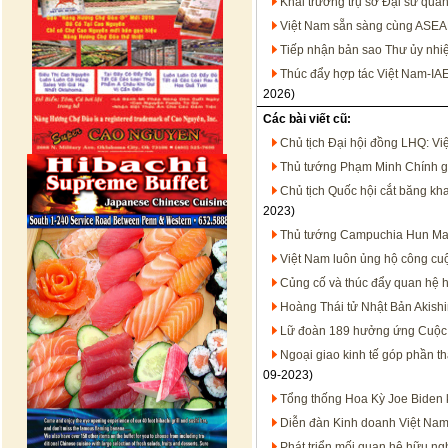
Khai trương trụ sở Đại sứ quán
Việt Nam sẵn sàng cùng ASEA
Tiếp nhận bản sao Thư ủy nhiệ
Thúc đẩy hợp tác Việt Nam-IA
2026)
Các bài viết cũ:
Chủ tịch Đại hội đồng LHQ: Việ
Thủ tướng Phạm Minh Chính gử
Chủ tịch Quốc hội cắt băng k
2023)
Thủ tướng Campuchia Hun Mane
Việt Nam luôn ủng hộ công cu
Củng cố và thúc đẩy quan hệ h
Hoàng Thái tử Nhật Bản Akish
Lữ đoàn 189 hưởng ứng Cuộc t
Ngoại giao kinh tế góp phần th
09-2023)
Tổng thống Hoa Kỳ Joe Biden k
Diễn đàn Kinh doanh Việt Nam 
Phát triển mối quan hệ hữu ng