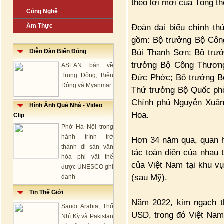
theo lời mời của Tổng th
Công Nghệ
Ẩm Thực
Đoàn đại biểu chính t
gồm: Bộ trưởng Bộ Công
Bùi Thanh Sơn; Bộ trư
Diễn Đàn Biển Đông
trưởng Bộ Công Thương
ASEAN bàn về
Trung Đông, Biển
Đức Phớc; Bộ trưởng Bộ
Đông và Myanmar
Thứ trưởng Bộ Quốc ph
Chính phủ Nguyễn Xuân 
Hình Ảnh Quê Nhà - Video
Hoa.
Clip
Phở Hà Nội trong
hành trình trở
Hơn 34 năm qua, quan hệ
thành di sản văn
tác toàn diện của nhau 
hóa phi vật thể
của Việt Nam tại khu v
được UNESCO ghi
(sau Mỹ).
danh
Tin Thế Giới
Năm 2022, kim ngạch th
Saudi Arabia, Thổ
USD, trong đó Việt Nam
Nhĩ Kỳ và Pakistan