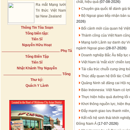
chất, hiệu quả
(07-08-2026)
Ra mắt Mạng lưới
Chuyên gia quốc tế đánh giá t
Tri thức Việt Nam
Bộ Ngoại giao tiếp nhận bản 
tại New Zealand
2026)
Thông Tin Tòa Soạn
Bối cảnh mới của quan hệ Việt
Tổng biên tập:
Thành công của Việt Nam cũn
Tiến Sĩ
Mạng lưới Lãnh sự danh dự Việt
Nguyễn Hữu Hoạt
ngành Ngoại giao
(28-07-2026)
Phụ Tá
Doanh nghiệp Bắc Âu tiếp tục 
Tổng Biên Tập
Việt Nam là 'mắt xích' chiến 
Tiến Sĩ
Nhật Khánh Thy Nguyễn
Tái cấu trúc chuỗi cung ứng to
Tổng
Thúc đẩy quan hệ Đối tác Chiến
Thư ký:
Quảng Ninh sẽ đăng cai Hội n
Quách Y Lành
Báo Indonesia: Việt Nam có lợi
Thực hiện hiệu quả đường lối
Khơi thông nguồn lực, hiện thự
Đẩy mạnh giao lưu thanh niên,
Kết nối hệ sinh thái khởi nghi
Đông Nam Á
(17-07-2026)