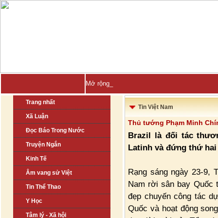
Mở rộng thị trường Thổ N-
Trang nhất
Tin Việt Nam
Xã Luận
Thủ tướng Phạm Minh Chính
Đọc Báo Trong Nước
Brazil là đối tác thư
Truyện Ngắn
Latinh và đứng thứ hai
Kinh Tế
Rạng sáng ngày 23-9, T
Âm vang sử Việt
Nam rời sân bay Quốc t
Tin Thể Thao
đẹp chuyến công tác dự
Y Học
Quốc và hoạt động song
Tâm lý - Xã hội