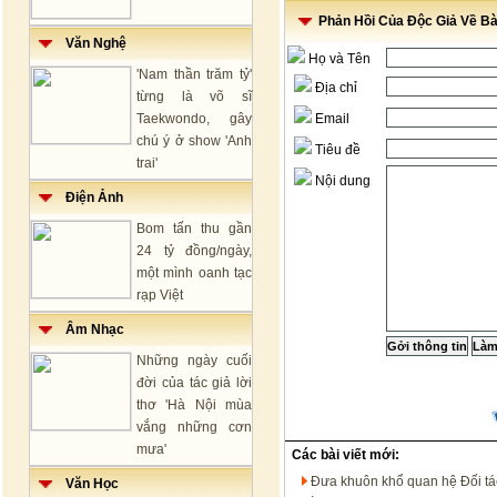
Phản Hồi Của Độc Giả Về Bài
Văn Nghệ
Họ và Tên
'Nam thần trăm tỷ'
Địa chỉ
từng là võ sĩ
Taekwondo, gây
Email
chú ý ở show 'Anh
Tiêu đề
trai'
Nội dung
Điện Ảnh
Bom tấn thu gần
24 tỷ đồng/ngày,
một mình oanh tạc
rạp Việt
Âm Nhạc
Những ngày cuối
đời của tác giả lời
thơ 'Hà Nội mùa
vắng những cơn
mưa'
Các bài viết mới:
Đưa khuôn khổ quan hệ Đối tác 
Văn Học