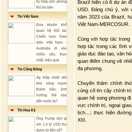
Brazil hiện có 6 dự án đ
ký hiệp ước phòng
thủ ba bên
USD. Đáng chú ý, với 
năm 2023 của Brazil, h
Tin Việt Nam
Việt Nam-MERCOSUR.
Đưa khuôn khổ
quan hệ Đối tác
Chiến lược Toàn
Cùng với hợp tác trong 
diện Việt Nam -
hợp tác trong các lĩnh 
Australia đi vào
giáo dục đào tạo, văn h
chiều sâu, thực
chất, hiệu quả
quan điểm chung về nhiề
đa phương.
Tin Cộng Đồng
Áp thấp nhiệt đới
Chuyến thăm chính th
khả năng mạnh
thành bão, ảnh
củng cố tin cậy chính t
hưởng thế nào
quan hệ song phương đi v
đến nước ta?
vực chính trị, ngoại giao
Tin Hoa Kỳ
lịch…; thực hiện đường 
Ông Trump làm gì
XIII.
với 1,4 tỷ USD thu
được từ tiền số?