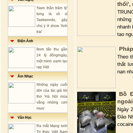
thổi'
'Nam thần trăm tỷ'
TRUNG
từng là võ sĩ
những 
Taekwondo, gây
chú ý ở show 'Anh
nhanh 
trai'
tạo ngu
Điện Ảnh
Pháp
Bom tấn thu gần
24 tỷ đồng/ngày,
Theo t
một mình oanh tạc
thắt l
rạp Việt
nạn nh
Âm Nhạc
Những ngày cuối
đời của tác giả lời
Bồ Đ
thơ 'Hà Nội mùa
ngoài
vắng những cơn
mưa'
Ngày 2
Đào Nh
Văn Học
cocain
Ra mắt Mạng lưới
Tri thức Việt Nam