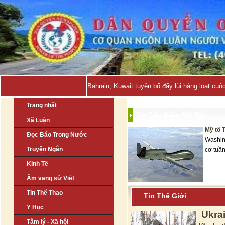
Bahrain, Kuwait tuyên bố đẩy lùi hàng loạt cuộ
Trang nhất
Tin Tiêu Điểm Nổi Bật
Xã Luận
Mỹ tố 
Đọc Báo Trong Nước
Washin
Truyện Ngắn
cơ tuần
Kinh Tế
Âm vang sử Việt
Tin Thể Thao
Tin Thế Giới
Y Học
Ukra
Tâm lý - Xã hội