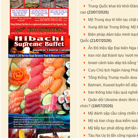
Trung Quốc khai trừ khỏi Đản
cao
(23/07/2026)
Mỹ-Trung duy trì liên lạc chặ
Xung đột tại Trung Đông: Mỹ 
Biện pháp đảm bảo minh bạch t
Quốc
(21/07/2026)
Ấn Độ triệu tập Đại biện Nga
Iran nói đạt thành tựu 'vượt 
Israel cảnh báo đáp trả bằng 
Cựu Chủ tịch Ngân hàng Phát 
Tổng thống Trump muốn đưa I
Bahrain, Kuwait tuyên bố đẩy 
Iran thông báo hậu quả nghiê
Quân đội Ukraine được lệnh q
chức?
(18/07/2026)
Mỹ đánh sập cầu cảng chiến l
Mỹ và Iran chạy đua kiểm soát
Mỹ tiếp tục phát động đợt tấ
Tàu Na Uy bị tấn công ngoài 