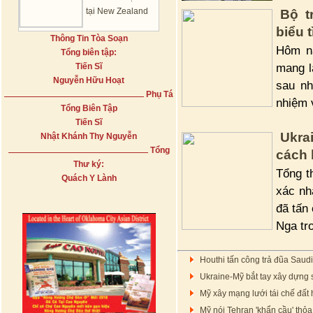
tại New Zealand
Bộ t
biểu 
Thông Tin Tòa Soạn
Hôm na
Tổng biên tập:
mang l
Tiến Sĩ
Nguyễn Hữu Hoạt
sau nh
Phụ Tá
nhiệm v
Tổng Biên Tập
Tiến Sĩ
Ukra
Nhật Khánh Thy Nguyễn
Tổng
cách 
Thư ký:
Tổng t
Quách Y Lành
xác nh
đã tấn
Nga tr
Houthi tấn công trả đũa Saudi
Ukraine-Mỹ bắt tay xây dựng 
Mỹ xây mạng lưới tái chế đất 
Mỹ nói Tehran 'khẩn cầu' thỏa