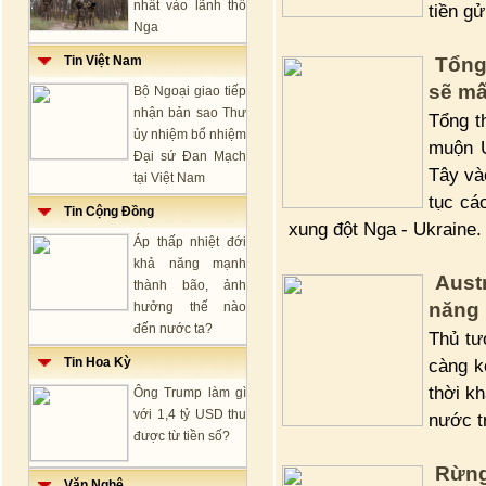
nhất vào lãnh thổ
tiền gử
Nga
Tin Việt Nam
Tổng
sẽ mấ
Bộ Ngoại giao tiếp
nhận bản sao Thư
Tổng t
ủy nhiệm bổ nhiệm
muộn U
Đại sứ Đan Mạch
Tây và
tại Việt Nam
tục cá
Tin Cộng Đồng
xung đột Nga - Ukraine.
Áp thấp nhiệt đới
khả năng mạnh
Aust
thành bão, ảnh
năng 
hưởng thế nào
đến nước ta?
Thủ tư
Tin Hoa Kỳ
càng k
thời k
Ông Trump làm gì
với 1,4 tỷ USD thu
nước t
được từ tiền số?
Rừng
Văn Nghệ