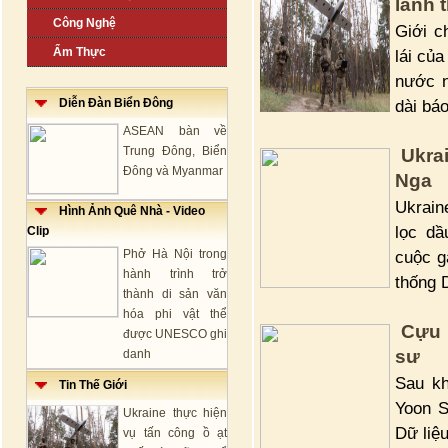
lãnh 
Công Nghệ
Giới c
Ẩm Thực
lái củ
nước n
Diễn Đàn Biển Đông
dài bá
ASEAN bàn về
Trung Đông, Biển
Ukra
Đông và Myanmar
Nga
Ukrain
Hình Ảnh Quê Nhà - Video
lọc dầ
Clip
Phở Hà Nội trong
cuộc g
hành trình trở
thống 
thành di sản văn
hóa phi vật thể
Cựu 
được UNESCO ghi
sư
danh
Sau kh
Tin Thế Giới
Yoon S
Ukraine thực hiện
Dữ liệ
vụ tấn công ồ ạt