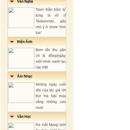
Văn Nghệ
'Nam thần trăm tỷ'
từng là võ sĩ
Taekwondo, gây
chú ý ở show 'Anh
trai'
Điện Ảnh
Bom tấn thu gần
24 tỷ đồng/ngày,
một mình oanh tạc
rạp Việt
Âm Nhạc
Những ngày cuối
đời của tác giả lời
thơ 'Hà Nội mùa
vắng những cơn
mưa'
Văn Học
Ra mắt Mạng lưới