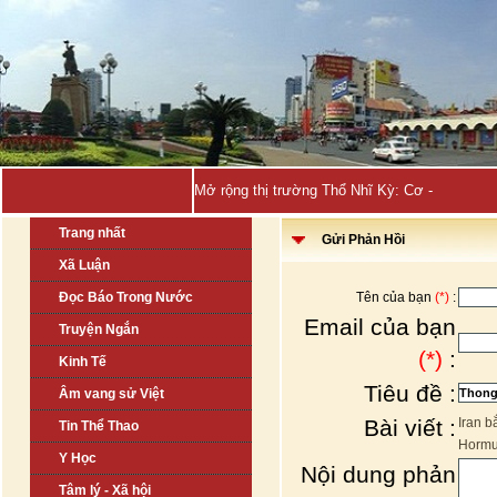
Mở rộng thị trường Thổ Nhĩ Kỳ: Cơ hội lớn ch
Trang nhất
Gửi Phản Hồi
Xã Luận
Đọc Báo Trong Nước
Tên của bạn
(*)
:
Email của bạn
Truyện Ngắn
(*)
:
Kinh Tế
Tiêu đề :
Âm vang sử Việt
Bài viết :
Iran b
Tin Thể Thao
Horm
Y Học
Nội dung phản
Tâm lý - Xã hội