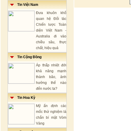
Tin Việt Nam
Đưa khuôn khổ
quan hệ Đối tác
Chiến lược Toàn
diện Việt Nam -
Australia đi vào
chiều sâu, thực
chất, hiệu quả
Tin Cộng Đồng
Áp thấp nhiệt đới
khả năng mạnh
thành bão, ảnh
hưởng thế nào
đến nước ta?
Tin Hoa Kỳ
Mỹ ấn định các
mốc thử nghiệm lá
chắn bí mật Vòm
Vàng