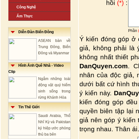
hồi
(*)
:
Công Nghệ
Ẩm Thực
Phần
Diễn Đàn Biển Đông
Ý kiến đóng góp ở 
ASEAN bàn về
giả, không phải là
Trung Đông, Biển
Đông và Myanmar
không nhất thiết p
DanQuyen.com
. C
Hình Ảnh Quê Nhà - Video
Clip
nhân của độc giả, 
Ngắm những loài
dưới bất cứ hình t
động vật quý hiếm
sinh sống trong
ý kiến này.
DanQuy
rừng Khánh Hòa
kiến đóng góp đều
Tin Thế Giới
quyền biên tập lại 
Saudi Arabia, Thổ
giả nên góp ý kiến
Nhĩ Kỳ và Pakistan
trọng nhau. Thân ái.
ký hiệp ước phòng
thủ ba bên