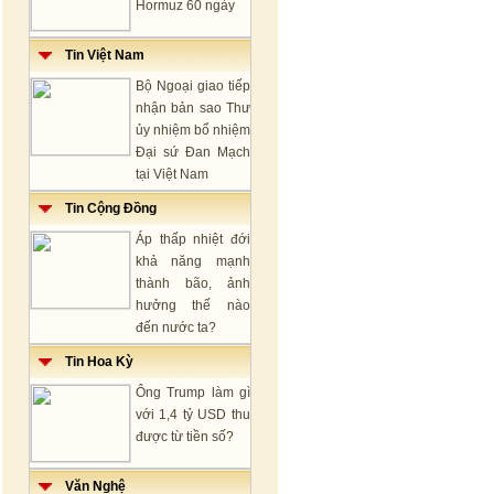
Hormuz 60 ngày
Tin Việt Nam
Bộ Ngoại giao tiếp
nhận bản sao Thư
ủy nhiệm bổ nhiệm
Đại sứ Đan Mạch
tại Việt Nam
Tin Cộng Đồng
Áp thấp nhiệt đới
khả năng mạnh
thành bão, ảnh
hưởng thế nào
đến nước ta?
Tin Hoa Kỳ
Ông Trump làm gì
với 1,4 tỷ USD thu
được từ tiền số?
Văn Nghệ