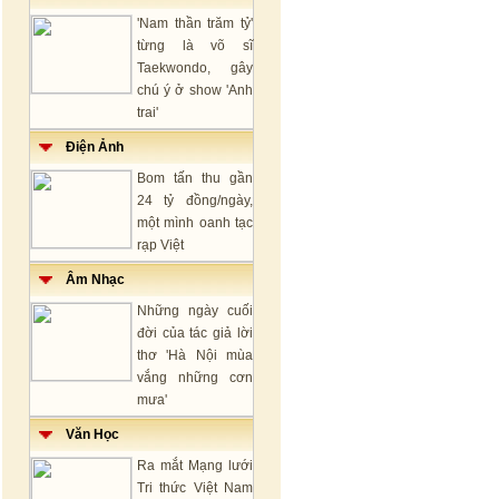
'Nam thần trăm tỷ'
từng là võ sĩ
Taekwondo, gây
chú ý ở show 'Anh
trai'
Điện Ảnh
Bom tấn thu gần
24 tỷ đồng/ngày,
một mình oanh tạc
rạp Việt
Âm Nhạc
Những ngày cuối
đời của tác giả lời
thơ 'Hà Nội mùa
vắng những cơn
mưa'
Văn Học
Ra mắt Mạng lưới
Tri thức Việt Nam