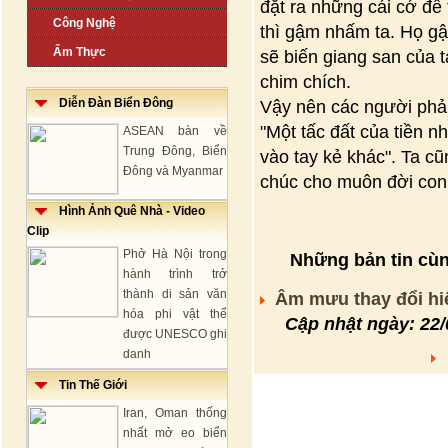
đặt ra những cái cớ để
Công Nghệ
thì gậm nhấm ta. Họ gậ
Ẩm Thực
sẽ biến giang san của ta
chim chích.
Diễn Đàn Biển Đông
Vậy nên các người phải
"Một tấc đất của tiền n
ASEAN bàn về
Trung Đông, Biển
vào tay kẻ khác". Ta cũ
Đông và Myanmar
chúc cho muôn đời con
Hình Ảnh Quê Nhà - Video
Clip
Phở Hà Nội trong
Những bản tin cùng
hành trình trở
thành di sản văn
Âm mưu thay đổi hi
hóa phi vật thể
Cập nhật ngày: 22
được UNESCO ghi
danh
Q
Tin Thế Giới
Iran, Oman thống
nhất mở eo biển