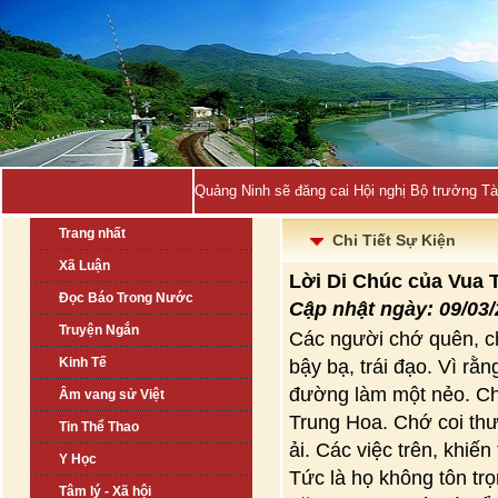
Quảng Ninh sẽ đăng cai Hội nghị Bộ trưởng T
Trang nhất
Chi Tiết Sự Kiện
Xã Luận
Lời Di Chúc của Vua 
Đọc Báo Trong Nước
Cập nhật ngày: 09/03
Truyện Ngắn
Các người chớ quên, c
Kinh Tế
bậy bạ, trái đạo. Vì rằ
đường làm một nẻo. Cho
Âm vang sử Việt
Trung Hoa. Chớ coi thư
Tin Thể Thao
ải. Các việc trên, khiế
Y Học
Tức là họ không tôn trọ
Tâm lý - Xã hội