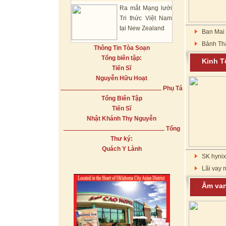
Ra mắt Mạng lưới
Tri thức Việt Nam
tại New Zealand
Ban Mai
Bảnh Th
Thông Tin Tòa Soạn
Tổng biên tập:
Kinh
Tiến Sĩ
Nguyễn Hữu Hoạt
Phụ Tá
Tổng Biên Tập
Tiến Sĩ
Nhật Khánh Thy Nguyễn
Tổng
Thư ký:
Quách Y Lành
SK hynix
Lãi vay 
Âm va