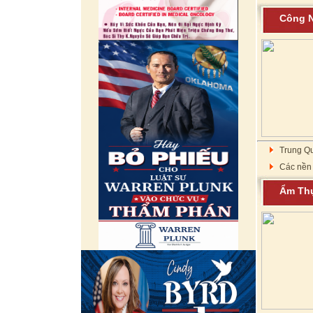
Công
Trung Qu
Các nền 
Ẩm T