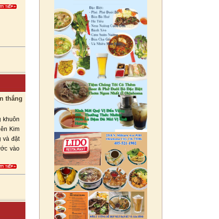
n thắng
g khuôn
iên Kim
 và đặt
ước vào