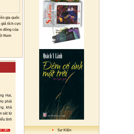
ên gia quốc
 giá tích cực
ền đồng của
ệt Nam
ng Hai,
Họ phải
ng, khả
m sát từ
iểu tình
Sự Kiện