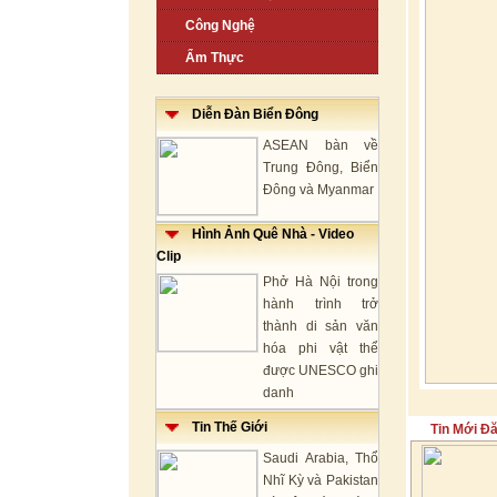
Công Nghệ
Ẩm Thực
Diễn Đàn Biển Đông
ASEAN bàn về
Trung Đông, Biển
Đông và Myanmar
Hình Ảnh Quê Nhà - Video
Clip
Phở Hà Nội trong
hành trình trở
thành di sản văn
hóa phi vật thể
được UNESCO ghi
danh
Tin Thế Giới
Tin Mới Đ
Saudi Arabia, Thổ
Nhĩ Kỳ và Pakistan