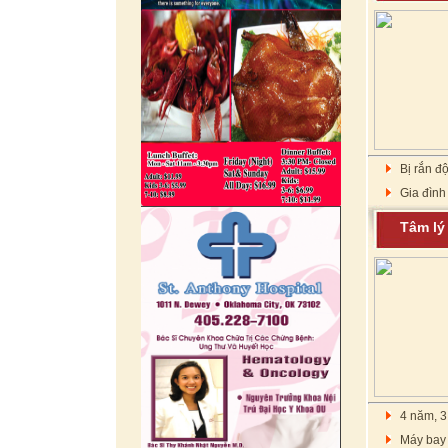
Bị rắn đ
Gia đình
Tâm l
4 năm, 3
Máy bay 