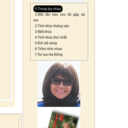
0:Trong tay nhau
1:Một lần nào cho tôi gặp lại
em
2:Tình khúc tháng sáu
3:Biệt khúc
4:Tình khúc thứ nhất
5:Đời đá vàng
6:Trộm nhìn nhau
7:Áo lụa Hà Đông