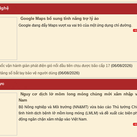
 Nghệ
Google Maps bổ sung tính năng trợ lý ảo
Google đang đẩy Maps vượt xa vai trò của một ứng dụng chỉ đường.
ốc vận hành giàn phát điện gió nổi đầu tiên chịu được bão cấp 17
(06/08/2026)
tảng số bắt tay bảo vệ người dùng
(06/08/2026)
hực
Nguy cơ dịch lở mồm long móng chủng mới xâm nhập v
Nam
Bộ Nông nghiệp và Môi trường (NN&MT) vừa báo cáo Thủ tướng Ch
tình hình dịch bệnh lở mồm long móng (LMLM) và đề xuất các biện p
động ngăn chặn xâm nhập vào Việt Nam.