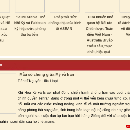
 Quạt',
Saudi Arabia, Thổ
Phép thử sức
Đưa khuôn khổ
Chuy
 và Hồ
Nhĩ Kỳ và Pakistan
chống chịu của kinh
quan hệ Đối tác
tế đánh
 sau
ký hiệp ước phòng
tế ASEAN
Chiến lược Toàn
về ti
m xúc
thủ ba bên
diện Việt Nam -
Vi
au
Australia đi vào
chiều sâu, thực
chất, hiệu quả
uận
Mẫu số chung giữa Mỹ và Iran
Tiến sĩ Nguyễn Hữu Hoạt
Khi Hoa Kỳ và Israel phát động chiến tranh chống Iran vào cuối thá
chính quyền Tehran đang ở trong một vị thế yếu kém chưa từng có. 
đối mặt với các cuộc khủng hoảng kinh tế và môi trường nghiêm trọ
năng phòng thủ suy giảm, tình trạng hỗn loạn nội bộ cũng như sự giá
bên ngoài sau cuộc đàn áp tàn bạo hồi tháng Giêng đối với các cuộc b
nghìn người dân của họ thiệt mạng.