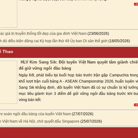
ác giá trị truyền thống tốt đẹp của gia đình Việt Nam
(23/06/2026)
h đủ điều kiện đăng cai Kỳ họp lần thứ 49 Ủy ban Di sản thế giới
(18/05/2026)
hể Thao
HLV Kim Sang Sik: Đội tuyển Việt Nam quyết tâm giành chiế
để giữ vững ngôi đầu bảng
Ngày 6/8, phát biểu tại buổi họp báo trước trận gặp Campuchia tron
khổ lượt trận cuối bảng A - ASEAN Championship 2026, huấn luyện v
Sang Sik khẳng định, đội tuyển Việt Nam đã có sự chuẩn bị kỹ lưỡng
mục tiêu giành trọn 3 điểm để giữ vững ngôi đầu bảng trước khi b
vòng bán kết.
e soán ngôi đầu bảng của tuyển Việt Nam
(27/07/2026)
n Việt Nam về Hà Nội, chờ quyết đấu Singapore
(25/07/2026)
c