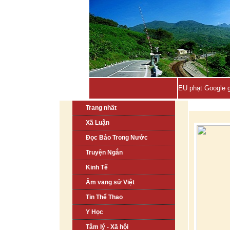
EU phạt Google g
Trang nhất
Xã Luận
Đọc Báo Trong Nước
Truyện Ngắn
Kinh Tế
Âm vang sử Việt
Tin Thể Thao
Y Học
Tâm lý - Xã hội