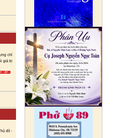
ưng chỉ
 giá trị
Thủ đô -