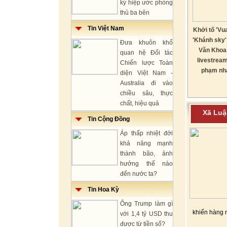
ký hiệp ước phòng
thủ ba bên
Tin Việt Nam
Khởi tố 'Vua
'Khánh sky'
Đưa khuôn khổ
Văn Khoa
quan hệ Đối tác
livestrea
Chiến lược Toàn
phạm nh
diện Việt Nam -
Australia đi vào
chiều sâu, thực
chất, hiệu quả
Xã L
Tin Cộng Đồng
Áp thấp nhiệt đới
khả năng mạnh
thành bão, ảnh
hưởng thế nào
đến nước ta?
Tin Hoa Kỳ
Ông Trump làm gì
khiến hàng 
với 1,4 tỷ USD thu
được từ tiền số?