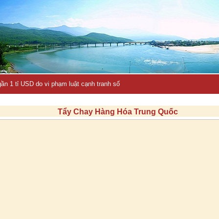
ần 1 tỉ USD do vi phạm luật cạnh tranh số
Tẩy Chay Hàng Hóa Trung Quốc