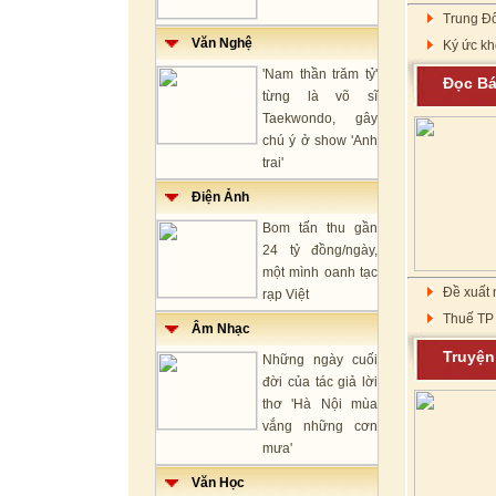
Trung Đô
Văn Nghệ
Ký ức kh
'Nam thần trăm tỷ'
Đọc B
từng là võ sĩ
Taekwondo, gây
chú ý ở show 'Anh
trai'
Điện Ảnh
Bom tấn thu gần
24 tỷ đồng/ngày,
một mình oanh tạc
Đề xuất 
rạp Việt
Thuế TP 
Âm Nhạc
Truyệ
Những ngày cuối
đời của tác giả lời
thơ 'Hà Nội mùa
vắng những cơn
mưa'
Văn Học