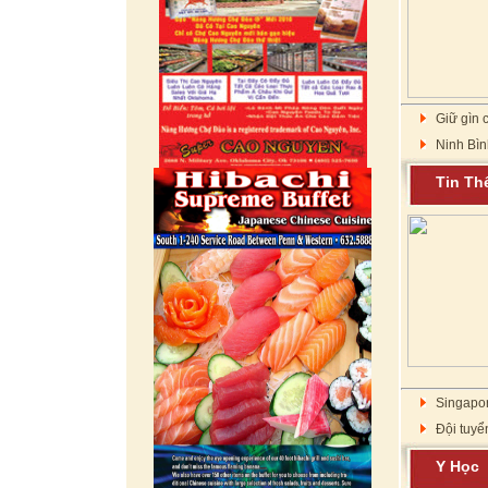
Giữ gìn c
Ninh Bìn
Tin T
Singapor
Đội tuyể
Y Họ