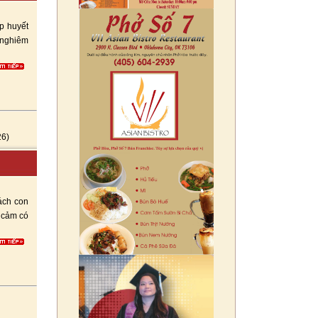
p huyết
 nghiêm
26)
ách con
 cảm có