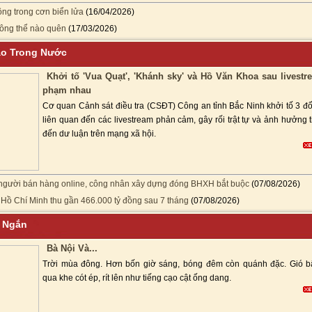
ng trong cơn biển lửa
(16/04/2026)
ông thể nào quên
(17/03/2026)
áo Trong Nước
Khởi tố 'Vua Quạt', 'Khánh sky' và Hồ Văn Khoa sau livest
phạm nhau
Cơ quan Cảnh sát điều tra (CSĐT) Công an tỉnh Bắc Ninh khởi tố 3 đố
liên quan đến các livestream phản cảm, gây rối trật tự và ảnh hưởng 
đến dư luận trên mạng xã hội.
người bán hàng online, công nhân xây dựng đóng BHXH bắt buộc
(07/08/2026)
Hồ Chí Minh thu gần 466.000 tỷ đồng sau 7 tháng
(07/08/2026)
n Ngắn
Bà Nội Và...
Trời mùa đông. Hơn bốn giờ sáng, bóng đêm còn quánh đặc. Gió b
qua khe cót ép, rít lên như tiếng cạo cật ống dang.