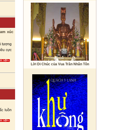
ream xúc
i tượng
tiêu cực
Lời Di Chúc của Vua Trần Nhân Tôn
ấc luồn