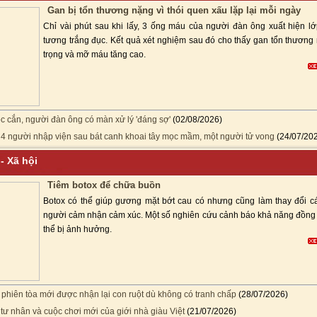
Gan bị tổn thương nặng vì thói quen xấu lặp lại mỗi ngày
Chỉ vài phút sau khi lấy, 3 ống máu của người đàn ông xuất hiện lớ
tương trắng đục. Kết quả xét nghiệm sau đó cho thấy gan tổn thương
trọng và mỡ máu tăng cao.
ộc cắn, người đàn ông có màn xử lý 'đáng sợ'
(02/08/2026)
 4 người nhập viện sau bát canh khoai tây mọc mầm, một người tử vong
(24/07/20
ý - Xã hội
Tiêm botox để chữa buồn
Botox có thể giúp gương mặt bớt cau có nhưng cũng làm thay đổi c
người cảm nhận cảm xúc. Một số nghiên cứu cảnh báo khả năng đồng
thể bị ảnh hưởng.
 phiên tòa mới được nhận lại con ruột dù không có tranh chấp
(28/07/2026)
tư nhân và cuộc chơi mới của giới nhà giàu Việt
(21/07/2026)