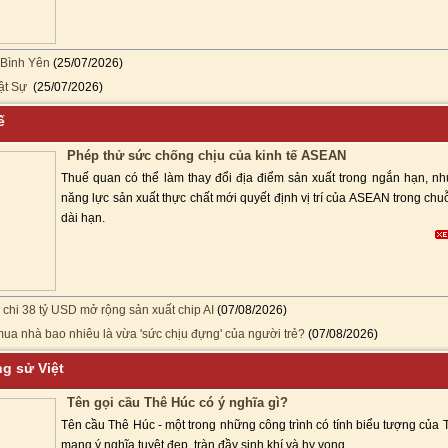
 Bình Yên
(25/07/2026)
ật Sự
(25/07/2026)
 Tế
Phép thử sức chống chịu của kinh tế ASEAN
Thuế quan có thể làm thay đổi địa điểm sản xuất trong ngắn hạn, nh
năng lực sản xuất thực chất mới quyết định vị trí của ASEAN trong chuỗi
dài hạn.
 chi 38 tỷ USD mở rộng sản xuất chip AI
(07/08/2026)
mua nhà bao nhiêu là vừa 'sức chịu đựng' của người trẻ?
(07/08/2026)
ng sử Việt
Tên gọi cầu Thê Húc có ý nghĩa gì?
Tên cầu Thê Húc - một trong những công trình có tính biểu tượng của 
mang ý nghĩa tuyệt đẹp, tràn đầy sinh khí và hy vọng.